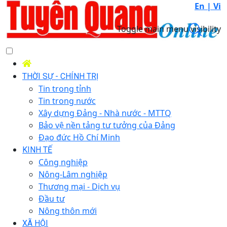
En |
Vi
Toggle main menu visibility
THỜI SỰ - CHÍNH TRỊ
Tin trong tỉnh
Tin trong nước
Xây dựng Đảng - Nhà nước - MTTQ
Bảo vệ nền tảng tư tưởng của Đảng
Đạo đức Hồ Chí Minh
KINH TẾ
Công nghiệp
Nông-Lâm nghiệp
Thương mại - Dịch vụ
Đầu tư
Nông thôn mới
XÃ HỘI