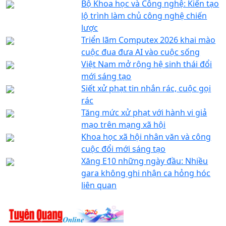
Bộ Khoa học và Công nghệ: Kiến tạo
lộ trình làm chủ công nghệ chiến
lược
Triển lãm Computex 2026 khai mào
cuộc đua đưa AI vào cuộc sống
Việt Nam mở rộng hệ sinh thái đổi
mới sáng tạo
Siết xử phạt tin nhắn rác, cuộc gọi
rác
Tăng mức xử phạt với hành vi giả
mạo trên mạng xã hội
Khoa học xã hội nhân văn và công
cuộc đổi mới sáng tạo
Xăng E10 những ngày đầu: Nhiều
gara không ghi nhận ca hỏng hóc
liên quan