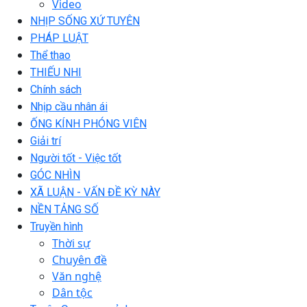
Video
NHỊP SỐNG XỨ TUYÊN
PHÁP LUẬT
Thể thao
THIẾU NHI
Chính sách
Nhịp cầu nhân ái
ỐNG KÍNH PHÓNG VIÊN
Giải trí
Người tốt - Việc tốt
GÓC NHÌN
XÃ LUẬN - VẤN ĐỀ KỲ NÀY
NỀN TẢNG SỐ
Truyền hình
Thời sự
Chuyên đề
Văn nghệ
Dân tộc