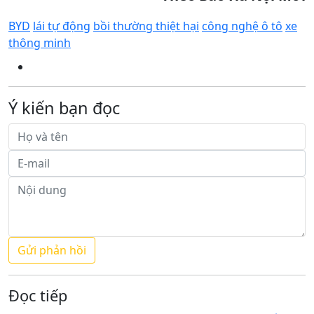
BYD
lái tự động
bồi thường thiệt hại
công nghệ ô tô
xe
thông minh
Ý kiến bạn đọc
Đọc tiếp