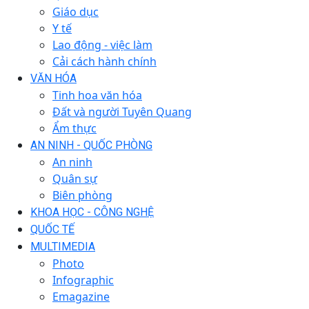
Giáo dục
Y tế
Lao động - việc làm
Cải cách hành chính
VĂN HÓA
Tinh hoa văn hóa
Đất và người Tuyên Quang
Ẩm thực
AN NINH - QUỐC PHÒNG
An ninh
Quân sự
Biên phòng
KHOA HỌC - CÔNG NGHỆ
QUỐC TẾ
MULTIMEDIA
Photo
Infographic
Emagazine