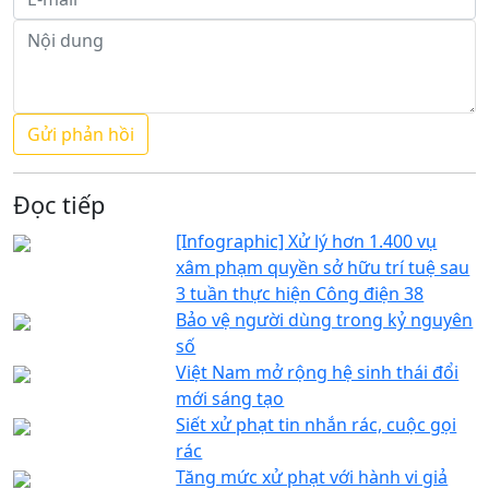
Đọc tiếp
[Infographic] Xử lý hơn 1.400 vụ
xâm phạm quyền sở hữu trí tuệ sau
3 tuần thực hiện Công điện 38
Bảo vệ người dùng trong kỷ nguyên
số
Việt Nam mở rộng hệ sinh thái đổi
mới sáng tạo
Siết xử phạt tin nhắn rác, cuộc gọi
rác
Tăng mức xử phạt với hành vi giả