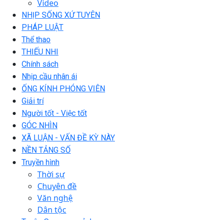
Video
NHỊP SỐNG XỨ TUYÊN
PHÁP LUẬT
Thể thao
THIẾU NHI
Chính sách
Nhịp cầu nhân ái
ỐNG KÍNH PHÓNG VIÊN
Giải trí
Người tốt - Việc tốt
GÓC NHÌN
XÃ LUẬN - VẤN ĐỀ KỲ NÀY
NỀN TẢNG SỐ
Truyền hình
Thời sự
Chuyên đề
Văn nghệ
Dân tộc