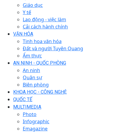
Giáo dục
Y tế
Lao động - việc làm
Cải cách hành chính
VĂN HÓA
Tinh hoa văn hóa
Đất và người Tuyên Quang
Ẩm thực
AN NINH - QUỐC PHÒNG
An ninh
Quân sự
Biên phòng
KHOA HỌC - CÔNG NGHỆ
QUỐC TẾ
MULTIMEDIA
Photo
Infographic
Emagazine