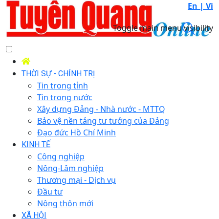
En |
Vi
Toggle main menu visibility
THỜI SỰ - CHÍNH TRỊ
Tin trong tỉnh
Tin trong nước
Xây dựng Đảng - Nhà nước - MTTQ
Bảo vệ nền tảng tư tưởng của Đảng
Đạo đức Hồ Chí Minh
KINH TẾ
Công nghiệp
Nông-Lâm nghiệp
Thương mại - Dịch vụ
Đầu tư
Nông thôn mới
XÃ HỘI