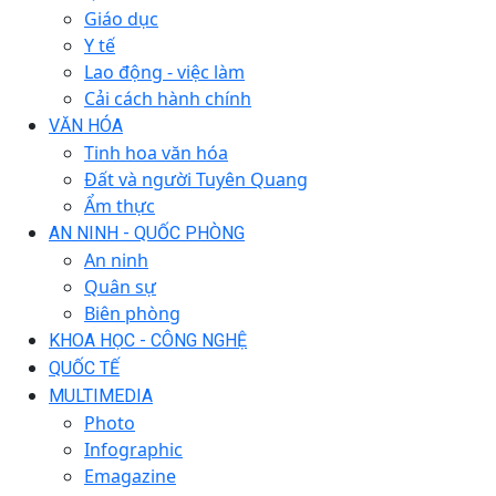
Giáo dục
Y tế
Lao động - việc làm
Cải cách hành chính
VĂN HÓA
Tinh hoa văn hóa
Đất và người Tuyên Quang
Ẩm thực
AN NINH - QUỐC PHÒNG
An ninh
Quân sự
Biên phòng
KHOA HỌC - CÔNG NGHỆ
QUỐC TẾ
MULTIMEDIA
Photo
Infographic
Emagazine