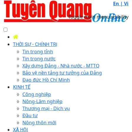
En |
Vi
Toggle main menu visibility
THỜI SỰ - CHÍNH TRỊ
Tin trong tỉnh
Tin trong nước
Xây dựng Đảng - Nhà nước - MTTQ
Bảo vệ nền tảng tư tưởng của Đảng
Đạo đức Hồ Chí Minh
KINH TẾ
Công nghiệp
Nông-Lâm nghiệp
Thương mại - Dịch vụ
Đầu tư
Nông thôn mới
XÃ HỘI