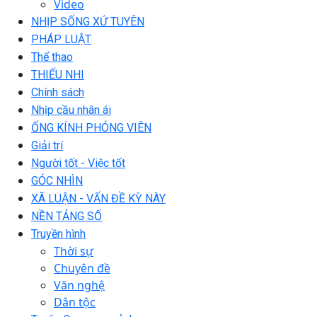
Video
NHỊP SỐNG XỨ TUYÊN
PHÁP LUẬT
Thể thao
THIẾU NHI
Chính sách
Nhịp cầu nhân ái
ỐNG KÍNH PHÓNG VIÊN
Giải trí
Người tốt - Việc tốt
GÓC NHÌN
XÃ LUẬN - VẤN ĐỀ KỲ NÀY
NỀN TẢNG SỐ
Truyền hình
Thời sự
Chuyên đề
Văn nghệ
Dân tộc