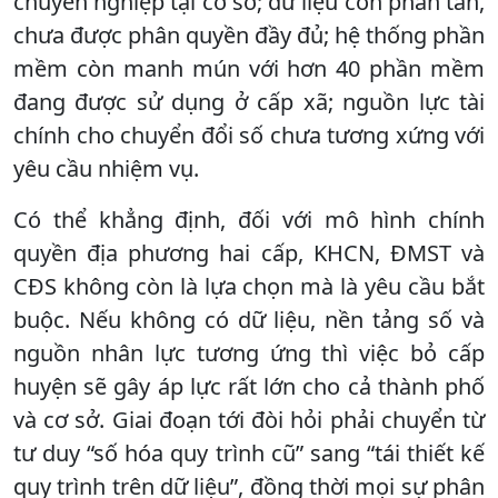
chuyên nghiệp tại cơ sở; dữ liệu còn phân tán,
chưa được phân quyền đầy đủ; hệ thống phần
mềm còn manh mún với hơn 40 phần mềm
đang được sử dụng ở cấp xã; nguồn lực tài
chính cho chuyển đổi số chưa tương xứng với
yêu cầu nhiệm vụ.
Có thể khẳng định, đối với mô hình chính
quyền địa phương hai cấp, KHCN, ĐMST và
CĐS không còn là lựa chọn mà là yêu cầu bắt
buộc. Nếu không có dữ liệu, nền tảng số và
nguồn nhân lực tương ứng thì việc bỏ cấp
huyện sẽ gây áp lực rất lớn cho cả thành phố
và cơ sở. Giai đoạn tới đòi hỏi phải chuyển từ
tư duy “số hóa quy trình cũ” sang “tái thiết kế
quy trình trên dữ liệu”, đồng thời mọi sự phân