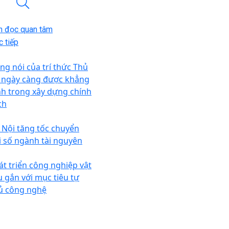
n đọc quan tâm
 tiếp
ếng nói của trí thức Thủ
 ngày càng được khẳng
nh trong xây dựng chính
ch
 Nội tăng tốc chuyển
i số ngành tài nguyên
át triển công nghiệp vật
ệu gắn với mục tiêu tự
ủ công nghệ