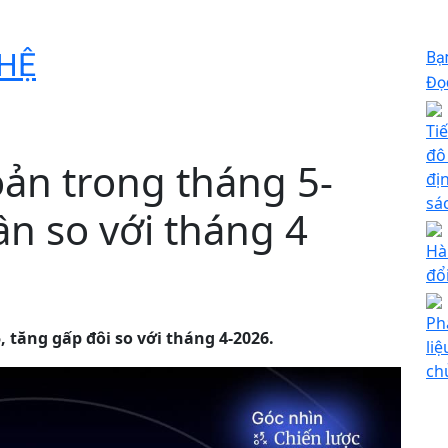
HỆ
Bạ
Đọc
Ti
đô
hoản trong tháng 5-
đị
sá
ần so với tháng 4
Hà
đổ
Ph
5, tăng gấp đôi so với tháng 4-2026.
li
ch