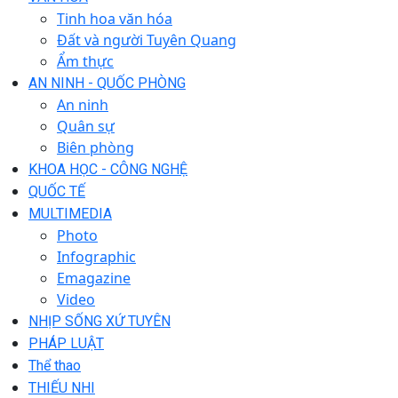
Tinh hoa văn hóa
Đất và người Tuyên Quang
Ẩm thực
AN NINH - QUỐC PHÒNG
An ninh
Quân sự
Biên phòng
KHOA HỌC - CÔNG NGHỆ
QUỐC TẾ
MULTIMEDIA
Photo
Infographic
Emagazine
Video
NHỊP SỐNG XỨ TUYÊN
PHÁP LUẬT
Thể thao
THIẾU NHI