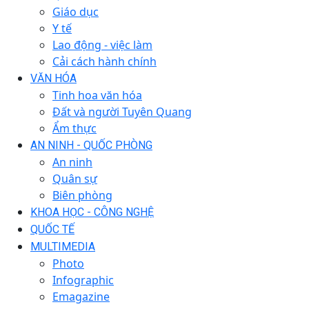
Giáo dục
Y tế
Lao động - việc làm
Cải cách hành chính
VĂN HÓA
Tinh hoa văn hóa
Đất và người Tuyên Quang
Ẩm thực
AN NINH - QUỐC PHÒNG
An ninh
Quân sự
Biên phòng
KHOA HỌC - CÔNG NGHỆ
QUỐC TẾ
MULTIMEDIA
Photo
Infographic
Emagazine