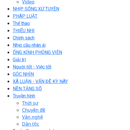
Video
NHỊP SỐNG XỨ TUYÊN
PHÁP LUẬT
Thể thao
THIẾU NHI
Chính sách
Nhịp cầu nhân ái
ỐNG KÍNH PHÓNG VIÊN
Giải trí
Người tốt - Việc tốt
GÓC NHÌN
XÃ LUẬN - VẤN ĐỀ KỲ NÀY
NỀN TẢNG SỐ
Truyền hình
Thời sự
Chuyên đề
Văn nghệ
Dân tộc