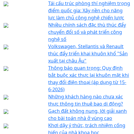
Tái cấu trúc phòng thí nghiệm trọng
điểm quốc gia: Xây nền cho năng
lực làm chủ công nghệ chiến lược
Nhiều chính sách đặc thù thúc đẩy
chuyển đổi số và phát triển công
nghệ số
Volkswagen, Stellantis và Renault
thúc đẩy triển khai khuôn khổ "Sản
xuất tại châu Âu"
Thông báo quan trọng: Quy định
bắt buộc xác thực lại khuôn mặt khi
thay đổi điện thoại (áp dụng từ 15-
6-2026)
Những khách hàng nào chưa xác
thực thông tin thuê bao di động?
Gạch đất không nung, lời giải xanh
cho bài toán nhà ở vùng cao
Khơi dậy ý thức, trách nhiệm cống
hiến của nhà khoa học