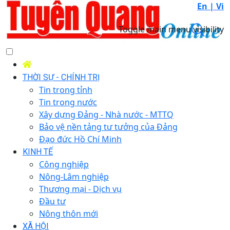
En |
Vi
Toggle main menu visibility
THỜI SỰ - CHÍNH TRỊ
Tin trong tỉnh
Tin trong nước
Xây dựng Đảng - Nhà nước - MTTQ
Bảo vệ nền tảng tư tưởng của Đảng
Đạo đức Hồ Chí Minh
KINH TẾ
Công nghiệp
Nông-Lâm nghiệp
Thương mại - Dịch vụ
Đầu tư
Nông thôn mới
XÃ HỘI