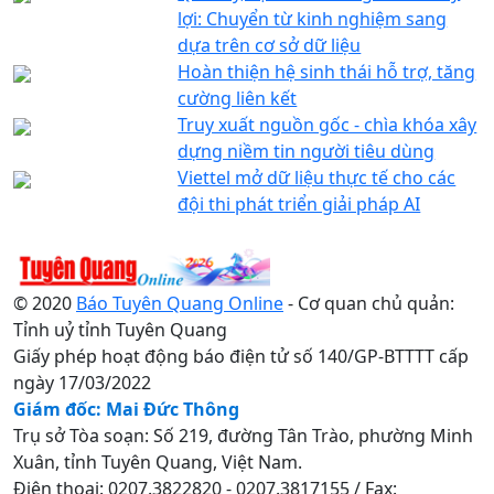
lợi: Chuyển từ kinh nghiệm sang
dựa trên cơ sở dữ liệu
Hoàn thiện hệ sinh thái hỗ trợ, tăng
cường liên kết
Truy xuất nguồn gốc - chìa khóa xây
dựng niềm tin người tiêu dùng
Viettel mở dữ liệu thực tế cho các
đội thi phát triển giải pháp AI
© 2020
Báo Tuyên Quang Online
- Cơ quan chủ quản:
Tỉnh uỷ tỉnh Tuyên Quang
Giấy phép hoạt động báo điện tử số 140/GP-BTTTT cấp
ngày 17/03/2022
Giám đốc: Mai Đức Thông
Trụ sở Tòa soạn: Số 219, đường Tân Trào, phường Minh
Xuân, tỉnh Tuyên Quang, Việt Nam.
Điện thoại: 0207.3822820 - 0207.3817155 / Fax: