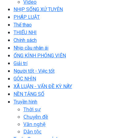
Video
NHỊP SỐNG XỨ TUYÊN
PHÁP LUẬT
Thể thao
THIẾU NHI
Chính sách
Nhịp cầu nhân ái
ỐNG KÍNH PHÓNG VIÊN
Giải trí
Người tốt - Việc tốt
GÓC NHÌN
XÃ LUẬN - VẤN ĐỀ KỲ NÀY
NỀN TẢNG SỐ
Truyền hình
Thời sự
Chuyên đề
Văn nghệ
Dân tộc