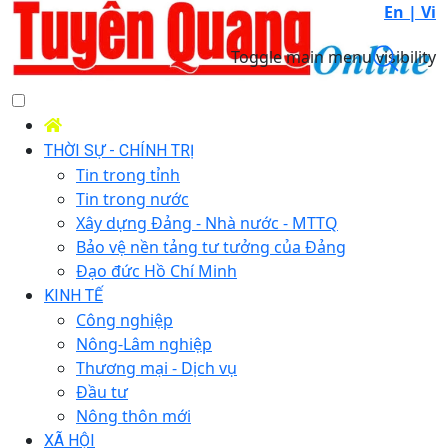
En |
Vi
Toggle main menu visibility
THỜI SỰ - CHÍNH TRỊ
Tin trong tỉnh
Tin trong nước
Xây dựng Đảng - Nhà nước - MTTQ
Bảo vệ nền tảng tư tưởng của Đảng
Đạo đức Hồ Chí Minh
KINH TẾ
Công nghiệp
Nông-Lâm nghiệp
Thương mại - Dịch vụ
Đầu tư
Nông thôn mới
XÃ HỘI