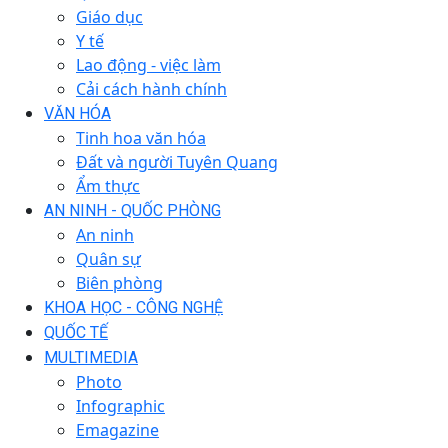
Giáo dục
Y tế
Lao động - việc làm
Cải cách hành chính
VĂN HÓA
Tinh hoa văn hóa
Đất và người Tuyên Quang
Ẩm thực
AN NINH - QUỐC PHÒNG
An ninh
Quân sự
Biên phòng
KHOA HỌC - CÔNG NGHỆ
QUỐC TẾ
MULTIMEDIA
Photo
Infographic
Emagazine