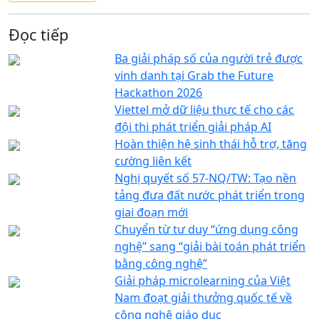
Đọc tiếp
Ba giải pháp số của người trẻ được
vinh danh tại Grab the Future
Hackathon 2026
Viettel mở dữ liệu thực tế cho các
đội thi phát triển giải pháp AI
Hoàn thiện hệ sinh thái hỗ trợ, tăng
cường liên kết
Nghị quyết số 57-NQ/TW: Tạo nền
tảng đưa đất nước phát triển trong
giai đoạn mới
Chuyển từ tư duy “ứng dụng công
nghệ” sang “giải bài toán phát triển
bằng công nghệ”
Giải pháp microlearning của Việt
Nam đoạt giải thưởng quốc tế về
công nghệ giáo dục