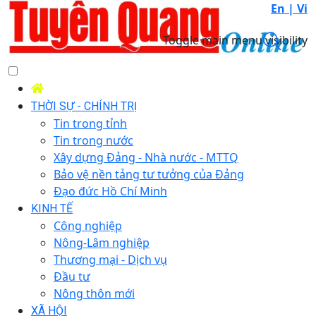
En |
Vi
Toggle main menu visibility
THỜI SỰ - CHÍNH TRỊ
Tin trong tỉnh
Tin trong nước
Xây dựng Đảng - Nhà nước - MTTQ
Bảo vệ nền tảng tư tưởng của Đảng
Đạo đức Hồ Chí Minh
KINH TẾ
Công nghiệp
Nông-Lâm nghiệp
Thương mại - Dịch vụ
Đầu tư
Nông thôn mới
XÃ HỘI