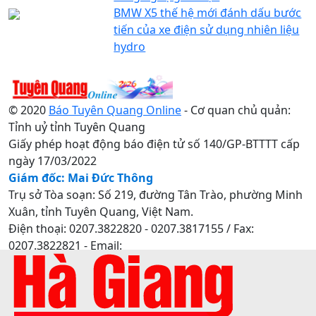
BMW X5 thế hệ mới đánh dấu bước
tiến của xe điện sử dụng nhiên liệu
hydro
© 2020
Báo Tuyên Quang Online
- Cơ quan chủ quản:
Tỉnh uỷ tỉnh Tuyên Quang
Giấy phép hoạt động báo điện tử số 140/GP-BTTTT cấp
ngày 17/03/2022
Giám đốc: Mai Đức Thông
Trụ sở Tòa soạn: Số 219, đường Tân Trào, phường Minh
Xuân, tỉnh Tuyên Quang, Việt Nam.
Điện thoại: 0207.3822820 - 0207.3817155 / Fax:
0207.3822821 - Email:
baotuyenquang.com.vn@gmail.com