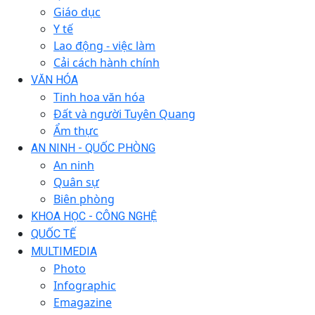
Giáo dục
Y tế
Lao động - việc làm
Cải cách hành chính
VĂN HÓA
Tinh hoa văn hóa
Đất và người Tuyên Quang
Ẩm thực
AN NINH - QUỐC PHÒNG
An ninh
Quân sự
Biên phòng
KHOA HỌC - CÔNG NGHỆ
QUỐC TẾ
MULTIMEDIA
Photo
Infographic
Emagazine