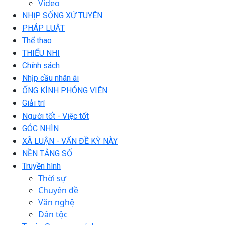
Video
NHỊP SỐNG XỨ TUYÊN
PHÁP LUẬT
Thể thao
THIẾU NHI
Chính sách
Nhịp cầu nhân ái
ỐNG KÍNH PHÓNG VIÊN
Giải trí
Người tốt - Việc tốt
GÓC NHÌN
XÃ LUẬN - VẤN ĐỀ KỲ NÀY
NỀN TẢNG SỐ
Truyền hình
Thời sự
Chuyên đề
Văn nghệ
Dân tộc