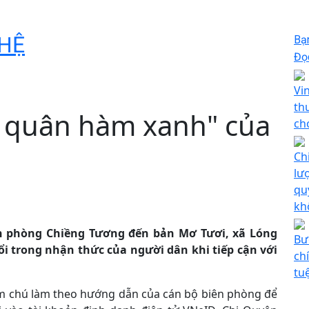
HỆ
Bạ
Đọc
Vi
th
 quân hàm xanh" của
ch
Ch
lư
qu
kh
n phòng Chiềng Tương đến bản Mơ Tươi, xã Lóng
Bư
ổi trong nhận thức của người dân khi tiếp cận với
ch
tu
ăm chú làm theo hướng dẫn của cán bộ biên phòng để