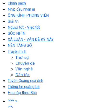
Chính sách
Nhịp cầu nhân ái
ỐNG KÍNH PHÓNG VIÊN
Giải trí
Người tốt - Việc tốt
GÓC NHÌN
XÃ LUẬN - VẤN ĐỀ KỲ NÀY
NỀN TẢNG SỐ
Truyền hình
Thời sự
Chuyên đề
Văn nghệ
Dân tộc
Tuyên Quang qua ảnh
Thông tin quảng bá
Học tập theo Bác