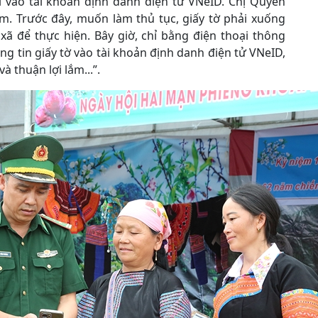
ội vào tài khoản định danh điện tử VNeID. Chị Quyên
km. Trước đây, muốn làm thủ tục, giấy tờ phải xuống
ã để thực hiện. Bây giờ, chỉ bằng điện thoại thông
ng tin giấy tờ vào tài khoản định danh điện tử VNeID,
 thuận lợi lắm...”.