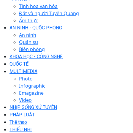
Tinh hoa văn hóa
Đất và người Tuyên Quang
Ẩm thực
AN NINH - QUỐC PHÒNG
An ninh
Quân sự
Biên phòng
KHOA HỌC - CÔNG NGHỆ
QUỐC TẾ
MULTIMEDIA
Photo
Infographic
Emagazine
Video
NHỊP SỐNG XỨ TUYÊN
PHÁP LUẬT
Thể thao
THIẾU NHI