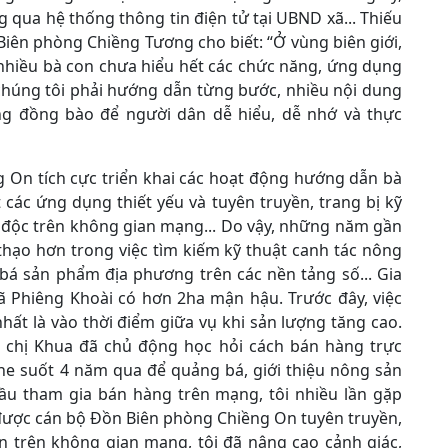
 qua hệ thống thông tin điện tử tại UBND xã... Thiếu
Biên phòng Chiềng Tương cho biết: “Ở vùng biên giới,
nhiều bà con chưa hiểu hết các chức năng, ứng dụng
 chúng tôi phải hướng dẫn từng bước, nhiều nội dung
iếng đồng bào để người dân dễ hiểu, dễ nhớ và thực
g On tích cực triển khai các hoạt động hướng dẫn bà
 các ứng dụng thiết yếu và tuyên truyền, trang bị kỹ
 độc trên không gian mạng... Do vậy, những năm gần
thạo hơn trong việc tìm kiếm kỹ thuật canh tác nông
bá sản phẩm địa phương trên các nền tảng số... Gia
xã Phiêng Khoài có hơn 2ha mận hậu. Trước đây, việc
ất là vào thời điểm giữa vụ khi sản lượng tăng cao.
, chị Khua đã chủ động học hỏi cách bán hàng trực
ine suốt 4 năm qua để quảng bá, giới thiệu nông sản
đầu tham gia bán hàng trên mạng, tôi nhiều lần gặp
 được cán bộ Đồn Biên phòng Chiềng On tuyên truyền,
n trên không gian mạng, tôi đã nâng cao cảnh giác,