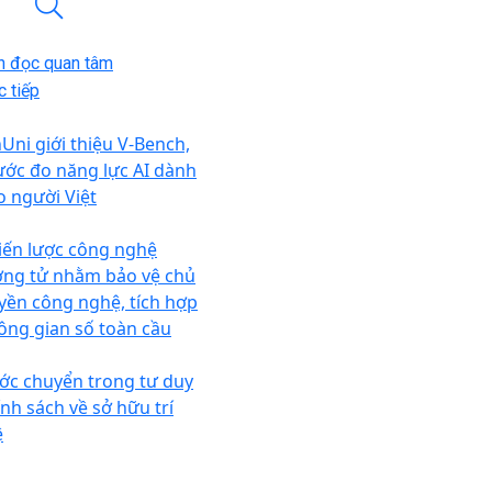
n đọc quan tâm
 tiếp
nUni giới thiệu V-Bench,
ước đo năng lực AI dành
o người Việt
iến lược công nghệ
ợng tử nhằm bảo vệ chủ
yền công nghệ, tích hợp
ông gian số toàn cầu
ớc chuyển trong tư duy
ính sách về sở hữu trí
ệ