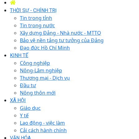
THỜI SỰ - CHÍNH TRỊ
Tin trong tỉnh
Tin trong nước
Xây dựng Đảng - Nhà nước - MTTQ
Bảo vệ nền tảng tư tưởng của Đảng
Đạo đức Hồ Chí Minh
KINH TẾ
Công nghiệp
Nông-Lâm nghiệp
Thương mại - Dịch vụ
Đầu tư
Nông thôn mới
XÃ HỘI
Giáo dục
Y tế
Lao động - việc làm
Cải cách hành chính
VĂN HÓA