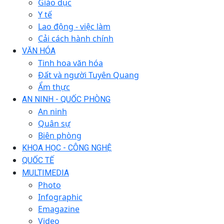
Giáo dục
Y tế
Lao động - việc làm
Cải cách hành chính
VĂN HÓA
Tinh hoa văn hóa
Đất và người Tuyên Quang
Ẩm thực
AN NINH - QUỐC PHÒNG
An ninh
Quân sự
Biên phòng
KHOA HỌC - CÔNG NGHỆ
QUỐC TẾ
MULTIMEDIA
Photo
Infographic
Emagazine
Video