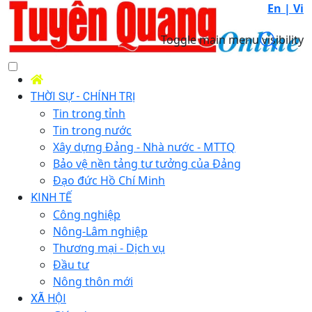
En |
Vi
Toggle main menu visibility
THỜI SỰ - CHÍNH TRỊ
Tin trong tỉnh
Tin trong nước
Xây dựng Đảng - Nhà nước - MTTQ
Bảo vệ nền tảng tư tưởng của Đảng
Đạo đức Hồ Chí Minh
KINH TẾ
Công nghiệp
Nông-Lâm nghiệp
Thương mại - Dịch vụ
Đầu tư
Nông thôn mới
XÃ HỘI