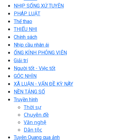
NHỊP SỐNG XỨ TUYÊN
PHÁP LUẬT
Thể thao
THIẾU NHI
Chính sách
Nhịp cầu nhân ái
ỐNG KÍNH PHÓNG VIÊN
Giải trí
Người tốt - Việc tốt
GÓC NHÌN
XÃ LUẬN - VẤN ĐỀ KỲ NÀY
NỀN TẢNG SỐ
Truyền hình
Thời sự
Chuyên đề
Văn nghệ
Dân tộc
Tuyên Quang qua ảnh