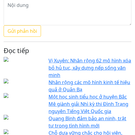
Đọc tiếp
Vị Xuyên: Nhân rộng 62 mô hình xóa
bỏ hủ tục, xây dựng nếp sống văn
minh
Nhân rộng các mô hình kinh tế hiệu
quả ở Quản Bạ
Một học sinh tiểu học ở huyện Bắc
Mê giành giải Nhì kỳ thi Đình Trạng
nguyên Tiếng Việt Quốc gia
Quang Bình đảm bảo an ninh, trật
tự trong tình hình mới
Chỗ dựa vững chắc cho hội viên,