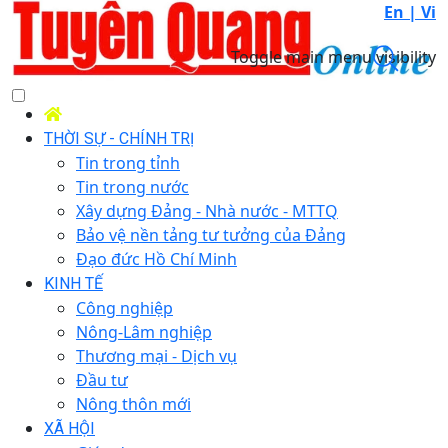
En |
Vi
Toggle main menu visibility
THỜI SỰ - CHÍNH TRỊ
Tin trong tỉnh
Tin trong nước
Xây dựng Đảng - Nhà nước - MTTQ
Bảo vệ nền tảng tư tưởng của Đảng
Đạo đức Hồ Chí Minh
KINH TẾ
Công nghiệp
Nông-Lâm nghiệp
Thương mại - Dịch vụ
Đầu tư
Nông thôn mới
XÃ HỘI