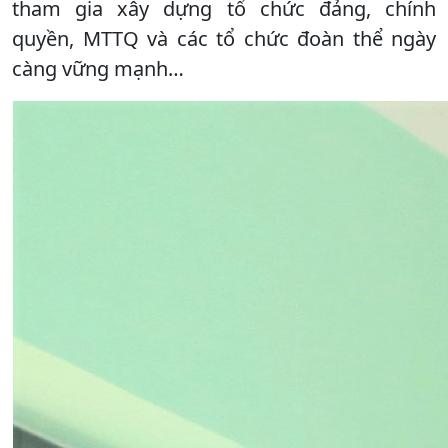
tham gia xây dựng tổ chức đảng, chính
quyền, MTTQ và các tổ chức đoàn thể ngày
càng vững mạnh…