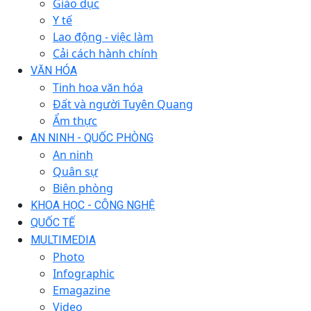
Giáo dục
Y tế
Lao động - việc làm
Cải cách hành chính
VĂN HÓA
Tinh hoa văn hóa
Đất và người Tuyên Quang
Ẩm thực
AN NINH - QUỐC PHÒNG
An ninh
Quân sự
Biên phòng
KHOA HỌC - CÔNG NGHỆ
QUỐC TẾ
MULTIMEDIA
Photo
Infographic
Emagazine
Video