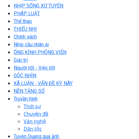
NHỊP SỐNG XỨ TUYÊN
PHÁP LUẬT
Thể thao
THIẾU NHI
Chính sách
Nhịp cầu nhân ái
ỐNG KÍNH PHÓNG VIÊN
Giải trí
Người tốt - Việc tốt
GÓC NHÌN
XÃ LUẬN - VẤN ĐỀ KỲ NÀY
NỀN TẢNG SỐ
Truyền hình
Thời sự
Chuyên đề
Văn nghệ
Dân tộc
Tuyên Quang qua ảnh