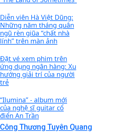
Diễn viên Hà Việt Dũng:
Những năm tháng quân
ngũ rèn giũa “chất nhà
lính” trên màn ảnh
Đặt vé xem phim trên
ứng dụng ngân hàng: Xu
hướng giải trí của người
trẻ
“Ilumina” - album mới
của nghệ sĩ guitar cổ
điển An Trần
Công Thương Tuyên Quang