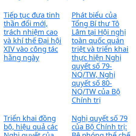
Tiếp tục đưa tinh
Phát biểu của
thần đổi mới,
Tổng Bí thư Tô
trách nhiệm cao
Lâm tại Hội nghị
và khí thế Đại hội
toàn quốc quán
XIV vào công tác
triệt và triển khai
hằng ngày
thực hiện Nghị
quyết số 79-
NQ/TW, Nghị
quyết số 80-
NQ/TW của Bộ
Chính trị
Triển khai đồng
Nghị quyết số 79
bộ, hiệu quả các
của Bộ Chính trị:
Nghị quyết của
Bệ phóng thể chế