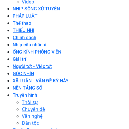
Video
NHỊP SỐNG XỨ TUYÊN
PHÁP LUẬT
Thể thao
THIẾU NHI
Chính sách
Nhịp cầu nhân ái
ỐNG KÍNH PHÓNG VIÊN
Giải trí
Người tốt - Việc tốt
GÓC NHÌN
XÃ LUẬN - VẤN ĐỀ KỲ NÀY
NỀN TẢNG SỐ
Truyền hình
Thời sự
Chuyên đề
Văn nghệ
Dân tộc