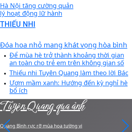
Hà Nội tăng cường quản
lý hoạt động lữ hành
THIẾU NHI
Đóa hoa nhỏ mang khát vọng hòa bình
Để mùa hè trở thành khoảng thời gian
an toàn cho trẻ em trên không gian số
Thiếu nhi Tuyên Quang làm theo lời Bác
Ươm mầm xanh: Hướng đến kỳ nghỉ hè
bổ ích
Tuyên Quang qua ảnh
Quang Bình rực rỡ mùa hoa tường vi