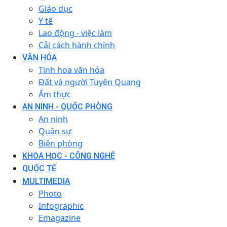
Giáo dục
Y tế
Lao động - việc làm
Cải cách hành chính
VĂN HÓA
Tinh hoa văn hóa
Đất và người Tuyên Quang
Ẩm thực
AN NINH - QUỐC PHÒNG
An ninh
Quân sự
Biên phòng
KHOA HỌC - CÔNG NGHỆ
QUỐC TẾ
MULTIMEDIA
Photo
Infographic
Emagazine