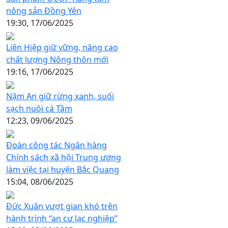
nông sản Đồng Yên
19:30, 17/06/2025
Liên Hiệp giữ vững, nâng cao
chất lượng Nông thôn mới
19:16, 17/06/2025
Nậm An giữ rừng xanh, suối
sạch nuôi cá Tầm
12:23, 09/06/2025
Đoàn công tác Ngân hàng
Chính sách xã hội Trung ương
làm việc tại huyện Bắc Quang
15:04, 08/06/2025
Đức Xuân vượt gian khó trên
hành trình “an cư lạc nghiệp”