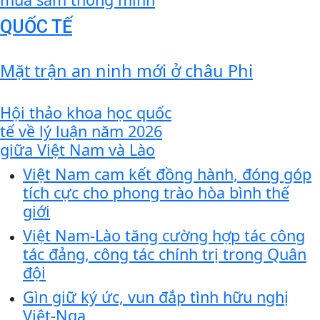
QUỐC TẾ
Mặt trận an ninh mới ở châu Phi
Hội thảo khoa học quốc
tế về lý luận năm 2026
giữa Việt Nam và Lào
Việt Nam cam kết đồng hành, đóng góp
tích cực cho phong trào hòa bình thế
giới
Việt Nam-Lào tăng cường hợp tác công
tác đảng, công tác chính trị trong Quân
đội
Gìn giữ ký ức, vun đắp tình hữu nghị
Việt-Nga