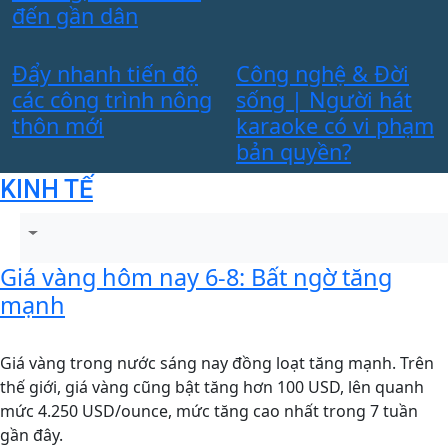
n
đến gần dân
Đẩy nhanh tiến độ
Công nghệ & Đời
các công trình nông
sống | Người hát
thôn mới
karaoke có vi phạm
bản quyền?
KINH TẾ
Giá vàng hôm nay 6-8: Bất ngờ tăng
mạnh
Giá vàng trong nước sáng nay đồng loạt tăng mạnh. Trên
thế giới, giá vàng cũng bật tăng hơn 100 USD, lên quanh
mức 4.250 USD/ounce, mức tăng cao nhất trong 7 tuần
gần đây.