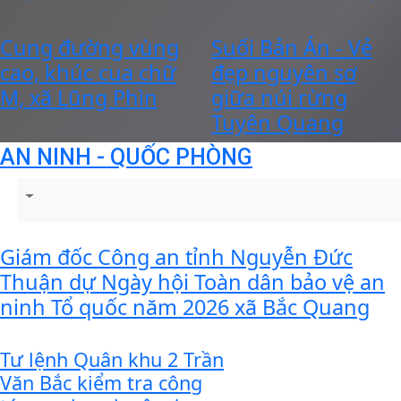
Cung đường vùng
Suối Bản Án - Vẻ
cao, khúc cua chữ
đẹp nguyên sơ
M, xã Lũng Phìn
giữa núi rừng
Tuyên Quang
AN NINH - QUỐC PHÒNG
Giám đốc Công an tỉnh Nguyễn Đức
Thuận dự Ngày hội Toàn dân bảo vệ an
ninh Tổ quốc năm 2026 xã Bắc Quang
Tư lệnh Quân khu 2 Trần
Văn Bắc kiểm tra công