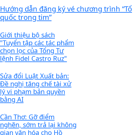
Hướng dẫn đăng ký vé chương trình “Tổ
quốc trong tim”
Giới thiệu bộ sách
"Tuyển tập các tác phẩm
chọn lọc của Tổng Tư
lệnh Fidel Castro Ruz"
Sửa đổi Luật Xuất bản:
Đề nghị tăng chế tài xử
lý vi phạm bản quyền
bằng AI
Cần Thơ: Gỡ điểm
nghẽn, sớm trả lại không
gian văn hóa cho Hồ