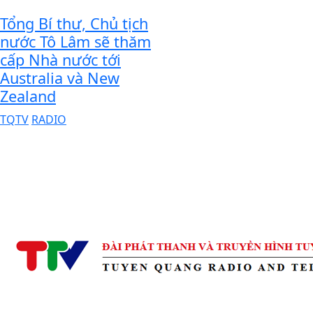
Tổng Bí thư, Chủ tịch
nước Tô Lâm sẽ thăm
cấp Nhà nước tới
Australia và New
Zealand
TQTV
RADIO