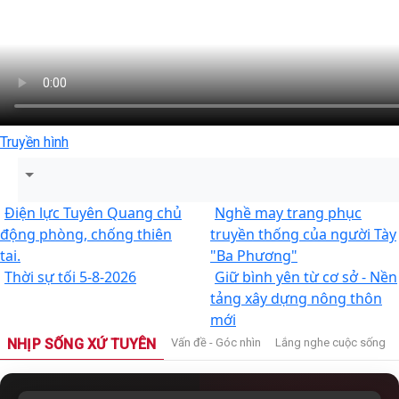
Truyền hình
Điện lực Tuyên Quang chủ
Nghề may trang phục
động phòng, chống thiên
truyền thống của người Tày
tai.
"Ba Phương"
Thời sự tối 5-8-2026
Giữ bình yên từ cơ sở - Nền
tảng xây dựng nông thôn
mới
NHỊP SỐNG XỨ TUYÊN
Vấn đề - Góc nhìn
Lắng nghe cuộc sống