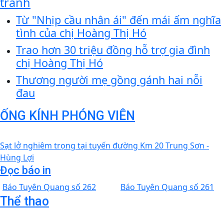
tranh
Từ "Nhịp cầu nhân ái" đến mái ấm nghĩa
tình của chị Hoàng Thị Hó
Trao hơn 30 triệu đồng hỗ trợ gia đình
chị Hoàng Thị Hó
Thương người mẹ gồng gánh hai nỗi
đau
ỐNG KÍNH PHÓNG VIÊN
Sạt lở nghiêm trọng tại tuyến đường Km 20 Trung Sơn -
Hùng Lợi
Đọc báo in
Báo Tuyên Quang số 262
Báo Tuyên Quang số 261
Thể thao