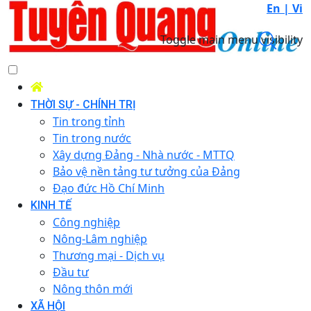
En |
Vi
Toggle main menu visibility
THỜI SỰ - CHÍNH TRỊ
Tin trong tỉnh
Tin trong nước
Xây dựng Đảng - Nhà nước - MTTQ
Bảo vệ nền tảng tư tưởng của Đảng
Đạo đức Hồ Chí Minh
KINH TẾ
Công nghiệp
Nông-Lâm nghiệp
Thương mại - Dịch vụ
Đầu tư
Nông thôn mới
XÃ HỘI