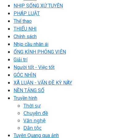
NHỊP SỐNG XỨ TUYÊN
PHÁP LUẬT
Thể thao
THIẾU NHI
Chính sách
Nhịp cầu nhân ái
ỐNG KÍNH PHÓNG VIÊN
Giải trí
Người tốt - Việc tốt
GÓC NHÌN
XÃ LUẬN - VẤN ĐỀ KỲ NÀY
NỀN TẢNG SỐ
Truyền hình
Thời sự
Chuyên đề
Văn nghệ
Dân tộc
Tuyên Quang qua ảnh