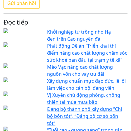
Đọc tiếp
Khởi nghiệp từ trồng nho Hạ
đen trên Cao nguyên đá
Phát động Đề án “Triển khai thí
điểm nâng cao chất lượng chăm sóc
sức khoẻ ban đầu tại trạm y tế xã”
Mèo Vạc nâng cao chất lượng
nguồn vốn cho vay ưu đãi
Xây dựng chuẩn mực đạo đức, lề lối
làm việc cho cán bộ, đảng viên
Vị Xuyên chủ động phòng, chống
thiên tai mùa mưa bão
Đảng bộ thành phố xây dựng “Chi
bộ bốn tốt”, “Đảng bộ cơ sở bốn
tốt”
“Tuổi cao - gương sáng” trong sản