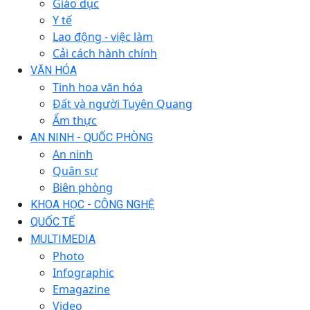
Giáo dục
Y tế
Lao động - việc làm
Cải cách hành chính
VĂN HÓA
Tinh hoa văn hóa
Đất và người Tuyên Quang
Ẩm thực
AN NINH - QUỐC PHÒNG
An ninh
Quân sự
Biên phòng
KHOA HỌC - CÔNG NGHỆ
QUỐC TẾ
MULTIMEDIA
Photo
Infographic
Emagazine
Video