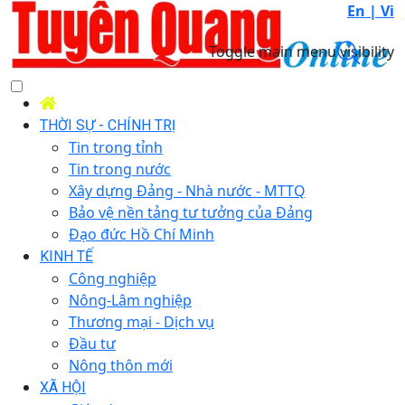
En |
Vi
Toggle main menu visibility
THỜI SỰ - CHÍNH TRỊ
Tin trong tỉnh
Tin trong nước
Xây dựng Đảng - Nhà nước - MTTQ
Bảo vệ nền tảng tư tưởng của Đảng
Đạo đức Hồ Chí Minh
KINH TẾ
Công nghiệp
Nông-Lâm nghiệp
Thương mại - Dịch vụ
Đầu tư
Nông thôn mới
XÃ HỘI