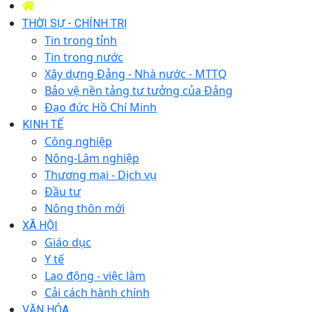
THỜI SỰ - CHÍNH TRỊ
Tin trong tỉnh
Tin trong nước
Xây dựng Đảng - Nhà nước - MTTQ
Bảo vệ nền tảng tư tưởng của Đảng
Đạo đức Hồ Chí Minh
KINH TẾ
Công nghiệp
Nông-Lâm nghiệp
Thương mại - Dịch vụ
Đầu tư
Nông thôn mới
XÃ HỘI
Giáo dục
Y tế
Lao động - việc làm
Cải cách hành chính
VĂN HÓA