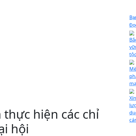
Bạ
Đọc
Bắ
vữ
tộ
Mè
ph
mạ
Xí
lư
thực hiện các chỉ
dục
cá
ại hội