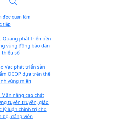
n đọc quan tâm
 tiếp
c Quang phát triển bền
ng vùng đồng bào dân
c thiểu số
o Vạc phát triển sản
ẩm OCOP dựa trên thế
nh vùng miền
n Mần nâng cao chất
ợng tuyên truyền, giáo
 lý luận chính trị cho
n bộ, đảng viên