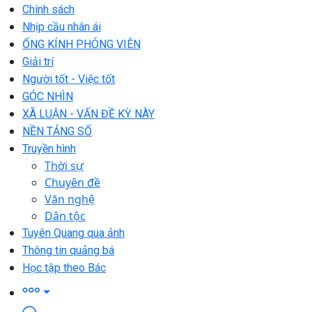
Chính sách
Nhịp cầu nhân ái
ỐNG KÍNH PHÓNG VIÊN
Giải trí
Người tốt - Việc tốt
GÓC NHÌN
XÃ LUẬN - VẤN ĐỀ KỲ NÀY
NỀN TẢNG SỐ
Truyền hình
Thời sự
Chuyên đề
Văn nghệ
Dân tộc
Tuyên Quang qua ảnh
Thông tin quảng bá
Học tập theo Bác