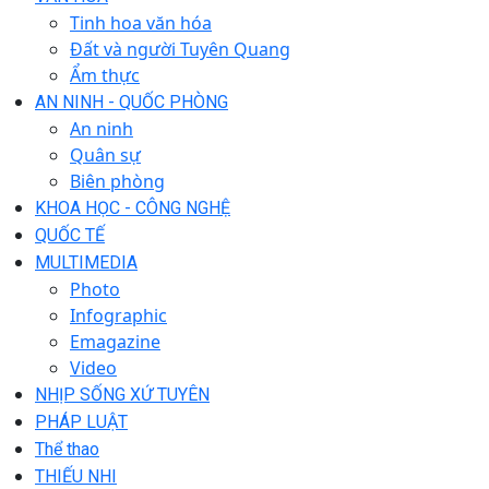
Tinh hoa văn hóa
Đất và người Tuyên Quang
Ẩm thực
AN NINH - QUỐC PHÒNG
An ninh
Quân sự
Biên phòng
KHOA HỌC - CÔNG NGHỆ
QUỐC TẾ
MULTIMEDIA
Photo
Infographic
Emagazine
Video
NHỊP SỐNG XỨ TUYÊN
PHÁP LUẬT
Thể thao
THIẾU NHI