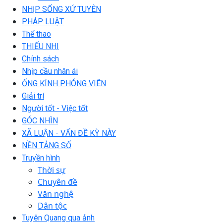
NHỊP SỐNG XỨ TUYÊN
PHÁP LUẬT
Thể thao
THIẾU NHI
Chính sách
Nhịp cầu nhân ái
ỐNG KÍNH PHÓNG VIÊN
Giải trí
Người tốt - Việc tốt
GÓC NHÌN
XÃ LUẬN - VẤN ĐỀ KỲ NÀY
NỀN TẢNG SỐ
Truyền hình
Thời sự
Chuyên đề
Văn nghệ
Dân tộc
Tuyên Quang qua ảnh