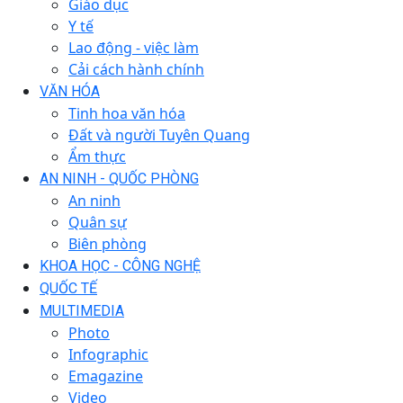
Giáo dục
Y tế
Lao động - việc làm
Cải cách hành chính
VĂN HÓA
Tinh hoa văn hóa
Đất và người Tuyên Quang
Ẩm thực
AN NINH - QUỐC PHÒNG
An ninh
Quân sự
Biên phòng
KHOA HỌC - CÔNG NGHỆ
QUỐC TẾ
MULTIMEDIA
Photo
Infographic
Emagazine
Video