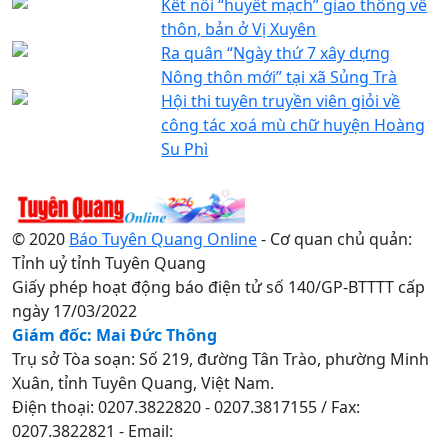
Kết nối “huyết mạch” giao thông về
thôn, bản ở Vị Xuyên
Ra quân “Ngày thứ 7 xây dựng
Nông thôn mới” tại xã Sủng Trà
Hội thi tuyên truyền viên giỏi về
công tác xoá mù chữ huyện Hoàng
Su Phì
© 2020
Báo Tuyên Quang Online
- Cơ quan chủ quản:
Tỉnh uỷ tỉnh Tuyên Quang
Giấy phép hoạt động báo điện tử số 140/GP-BTTTT cấp
ngày 17/03/2022
Giám đốc: Mai Đức Thông
Trụ sở Tòa soạn: Số 219, đường Tân Trào, phường Minh
Xuân, tỉnh Tuyên Quang, Việt Nam.
Điện thoại: 0207.3822820 - 0207.3817155 / Fax:
0207.3822821 - Email: