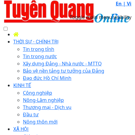
En |
Vi
Toggle main menu visibility
THỜI SỰ - CHÍNH TRỊ
Tin trong tỉnh
Tin trong nước
Xây dựng Đảng - Nhà nước - MTTQ
Bảo vệ nền tảng tư tưởng của Đảng
Đạo đức Hồ Chí Minh
KINH TẾ
Công nghiệp
Nông-Lâm nghiệp
Thương mại - Dịch vụ
Đầu tư
Nông thôn mới
XÃ HỘI