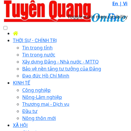
En |
Vi
Toggle main menu visibility
THỜI SỰ - CHÍNH TRỊ
Tin trong tỉnh
Tin trong nước
Xây dựng Đảng - Nhà nước - MTTQ
Bảo vệ nền tảng tư tưởng của Đảng
Đạo đức Hồ Chí Minh
KINH TẾ
Công nghiệp
Nông-Lâm nghiệp
Thương mại - Dịch vụ
Đầu tư
Nông thôn mới
XÃ HỘI