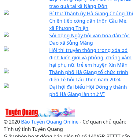
trao quà tại xã Nàng Đôn
Bí thư Thành ủy Hà Giang Chúng Thị
Chiên tiếp công dân thôn Cầu Mè,
xã Phương Thiện
Sôi động Ngày hội văn hóa dân tộc
Dao xã Sủng Máng
Hội thi truyền thông trong xóa bỏ
định kiến giới và phòng, chống xâm
hại phụ nữ, trẻ em huyện Xín Mần
Thành phố Hà Giang tổ chức trình
diễn Lễ hội Lẩu Then năm 2024
Đại hội đại biểu Hội Đông y thành
phố Hà Giang lần thứ VI
© 2020
Báo Tuyên Quang Online
- Cơ quan chủ quản:
Tỉnh uỷ tỉnh Tuyên Quang
Giấy phép hoạt động báo điện tử số 140/GP-BTTTT cấp