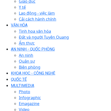
Giáo dục
Y tế
Lao động - việc làm
Cải cách hành chính
VĂN HÓA
Tinh hoa văn hóa
Đất và người Tuyên Quang
Ẩm thực
AN NINH - QUỐC PHÒNG
An ninh
Quân sự
Biên phòng
KHOA HỌC - CÔNG NGHỆ
QUỐC TẾ
MULTIMEDIA
Photo
Infographic
Emagazine
Video