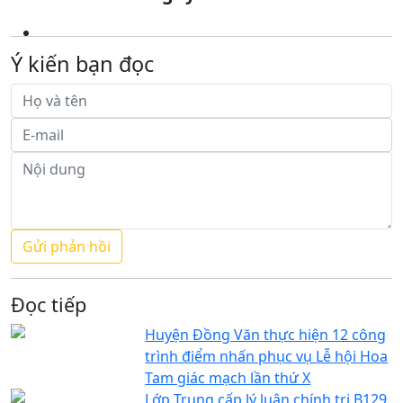
Ý kiến bạn đọc
Đọc tiếp
Huyện Đồng Văn thực hiện 12 công
trình điểm nhấn phục vụ Lễ hội Hoa
Tam giác mạch lần thứ X
Lớp Trung cấp lý luận chính trị B129