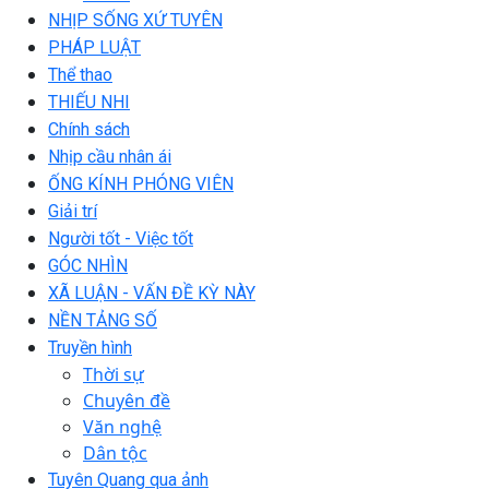
NHỊP SỐNG XỨ TUYÊN
PHÁP LUẬT
Thể thao
THIẾU NHI
Chính sách
Nhịp cầu nhân ái
ỐNG KÍNH PHÓNG VIÊN
Giải trí
Người tốt - Việc tốt
GÓC NHÌN
XÃ LUẬN - VẤN ĐỀ KỲ NÀY
NỀN TẢNG SỐ
Truyền hình
Thời sự
Chuyên đề
Văn nghệ
Dân tộc
Tuyên Quang qua ảnh