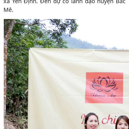
xã Yên Định. Đến dự có lãnh đạo huyện Bắc
Mê.