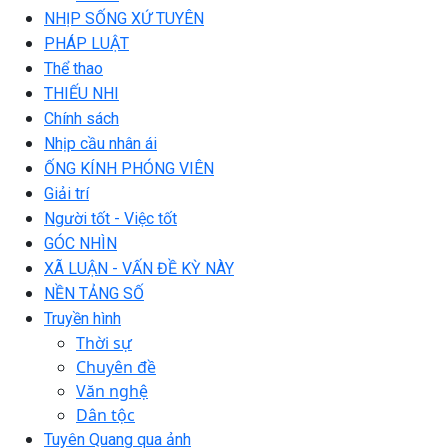
NHỊP SỐNG XỨ TUYÊN
PHÁP LUẬT
Thể thao
THIẾU NHI
Chính sách
Nhịp cầu nhân ái
ỐNG KÍNH PHÓNG VIÊN
Giải trí
Người tốt - Việc tốt
GÓC NHÌN
XÃ LUẬN - VẤN ĐỀ KỲ NÀY
NỀN TẢNG SỐ
Truyền hình
Thời sự
Chuyên đề
Văn nghệ
Dân tộc
Tuyên Quang qua ảnh