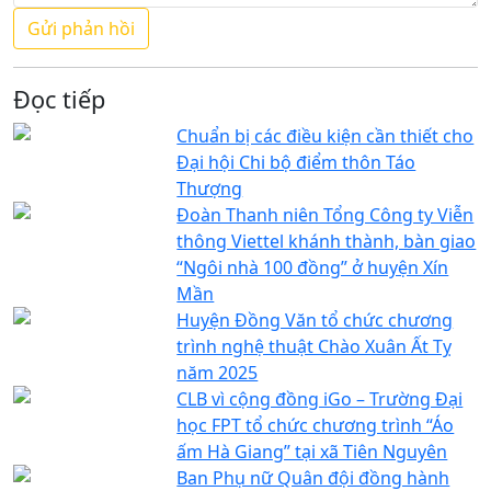
Đọc tiếp
Chuẩn bị các điều kiện cần thiết cho
Đại hội Chi bộ điểm thôn Táo
Thượng
Đoàn Thanh niên Tổng Công ty Viễn
thông Viettel khánh thành, bàn giao
“Ngôi nhà 100 đồng” ở huyện Xín
Mần
Huyện Đồng Văn tổ chức chương
trình nghệ thuật Chào Xuân Ất Tỵ
năm 2025
CLB vì cộng đồng iGo – Trường Đại
học FPT tổ chức chương trình “Áo
ấm Hà Giang” tại xã Tiên Nguyên
Ban Phụ nữ Quân đội đồng hành