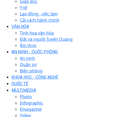
Giáo dục
Y tế
Lao động - việc làm
Cải cách hành chính
VĂN HÓA
Tinh hoa văn hóa
Đất và người Tuyên Quang
Ẩm thực
AN NINH - QUỐC PHÒNG
An ninh
Quân sự
Biên phòng
KHOA HỌC - CÔNG NGHỆ
QUỐC TẾ
MULTIMEDIA
Photo
Infographic
Emagazine
Video