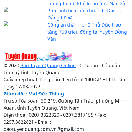
cùng phụ nữ khó khăn ở xã Nàn Xỉn
Phú Linh tích cực chuẩn bị Đại hội
Đảng bộ xã
Công an thành phố Thủ Đức trao
tặng 750 triệu đồng tại huyện Đồng
Văn
© 2020
Báo Tuyên Quang Online
- Cơ quan chủ quản:
Tỉnh uỷ tỉnh Tuyên Quang
Giấy phép hoạt động báo điện tử số 140/GP-BTTTT cấp
ngày 17/03/2022
Giám đốc: Mai Đức Thông
Trụ sở Tòa soạn: Số 219, đường Tân Trào, phường Minh
Xuân, tỉnh Tuyên Quang, Việt Nam.
Điện thoại: 0207.3822820 - 0207.3817155 / Fax:
0207.3822821 - Email:
baotuyenquang.com.vn@gmail.com