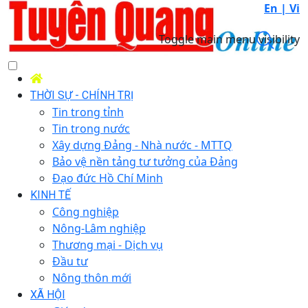
En |
Vi
Toggle main menu visibility
THỜI SỰ - CHÍNH TRỊ
Tin trong tỉnh
Tin trong nước
Xây dựng Đảng - Nhà nước - MTTQ
Bảo vệ nền tảng tư tưởng của Đảng
Đạo đức Hồ Chí Minh
KINH TẾ
Công nghiệp
Nông-Lâm nghiệp
Thương mại - Dịch vụ
Đầu tư
Nông thôn mới
XÃ HỘI