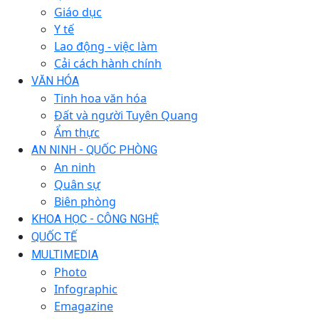
Giáo dục
Y tế
Lao động - việc làm
Cải cách hành chính
VĂN HÓA
Tinh hoa văn hóa
Đất và người Tuyên Quang
Ẩm thực
AN NINH - QUỐC PHÒNG
An ninh
Quân sự
Biên phòng
KHOA HỌC - CÔNG NGHỆ
QUỐC TẾ
MULTIMEDIA
Photo
Infographic
Emagazine