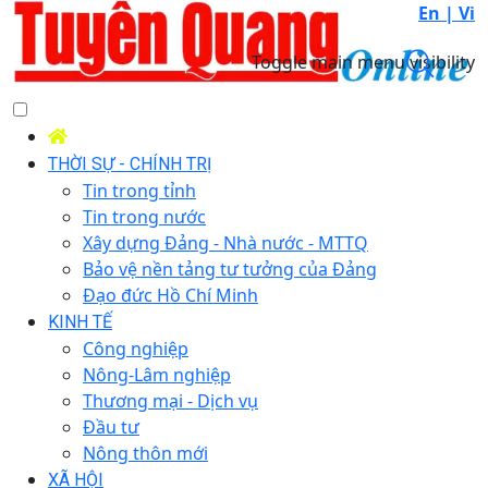
En |
Vi
Toggle main menu visibility
THỜI SỰ - CHÍNH TRỊ
Tin trong tỉnh
Tin trong nước
Xây dựng Đảng - Nhà nước - MTTQ
Bảo vệ nền tảng tư tưởng của Đảng
Đạo đức Hồ Chí Minh
KINH TẾ
Công nghiệp
Nông-Lâm nghiệp
Thương mại - Dịch vụ
Đầu tư
Nông thôn mới
XÃ HỘI