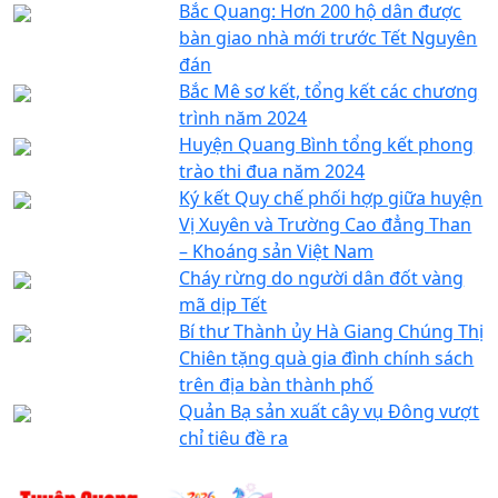
Bắc Quang: Hơn 200 hộ dân được
bàn giao nhà mới trước Tết Nguyên
đán
Bắc Mê sơ kết, tổng kết các chương
trình năm 2024
Huyện Quang Bình tổng kết phong
trào thi đua năm 2024
Ký kết Quy chế phối hợp giữa huyện
Vị Xuyên và Trường Cao đẳng Than
– Khoáng sản Việt Nam
Cháy rừng do người dân đốt vàng
mã dịp Tết
Bí thư Thành ủy Hà Giang Chúng Thị
Chiên tặng quà gia đình chính sách
trên địa bàn thành phố
Quản Bạ sản xuất cây vụ Đông vượt
chỉ tiêu đề ra