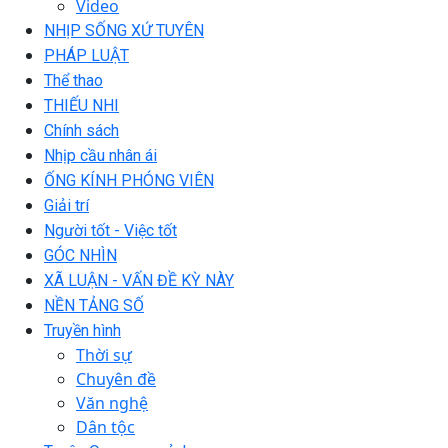
Video
NHỊP SỐNG XỨ TUYÊN
PHÁP LUẬT
Thể thao
THIẾU NHI
Chính sách
Nhịp cầu nhân ái
ỐNG KÍNH PHÓNG VIÊN
Giải trí
Người tốt - Việc tốt
GÓC NHÌN
XÃ LUẬN - VẤN ĐỀ KỲ NÀY
NỀN TẢNG SỐ
Truyền hình
Thời sự
Chuyên đề
Văn nghệ
Dân tộc