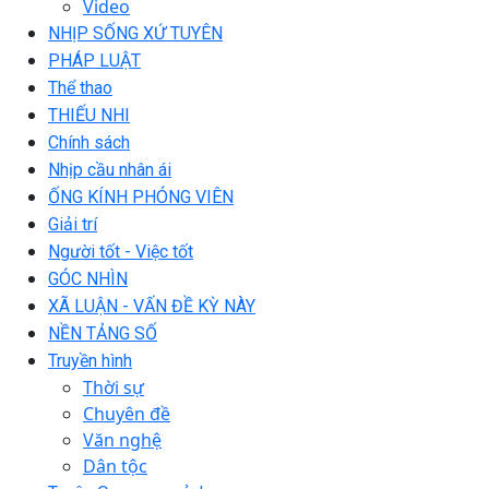
Video
NHỊP SỐNG XỨ TUYÊN
PHÁP LUẬT
Thể thao
THIẾU NHI
Chính sách
Nhịp cầu nhân ái
ỐNG KÍNH PHÓNG VIÊN
Giải trí
Người tốt - Việc tốt
GÓC NHÌN
XÃ LUẬN - VẤN ĐỀ KỲ NÀY
NỀN TẢNG SỐ
Truyền hình
Thời sự
Chuyên đề
Văn nghệ
Dân tộc