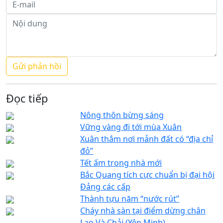
Đọc tiếp
Nông thôn bừng sáng
Vững vàng đi tới mùa Xuân
Xuân thắm nơi mảnh đất có “địa chỉ
đỏ”
Tết ấm trong nhà mới
Bắc Quang tích cực chuẩn bị đại hội
Đảng các cấp
Thành tựu năm “nước rút”
Cháy nhà sàn tại điểm dừng chân
Lao Và Chải (Yên Minh)