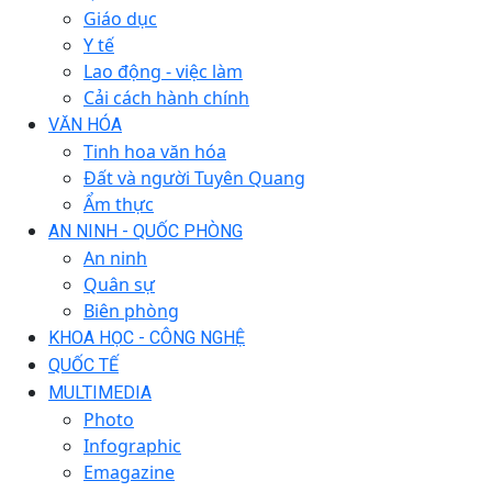
Giáo dục
Y tế
Lao động - việc làm
Cải cách hành chính
VĂN HÓA
Tinh hoa văn hóa
Đất và người Tuyên Quang
Ẩm thực
AN NINH - QUỐC PHÒNG
An ninh
Quân sự
Biên phòng
KHOA HỌC - CÔNG NGHỆ
QUỐC TẾ
MULTIMEDIA
Photo
Infographic
Emagazine