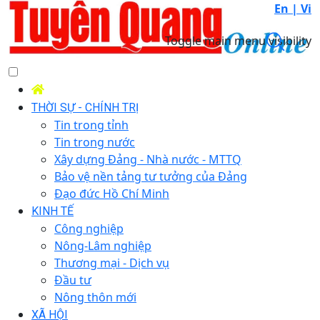
En |
Vi
Toggle main menu visibility
THỜI SỰ - CHÍNH TRỊ
Tin trong tỉnh
Tin trong nước
Xây dựng Đảng - Nhà nước - MTTQ
Bảo vệ nền tảng tư tưởng của Đảng
Đạo đức Hồ Chí Minh
KINH TẾ
Công nghiệp
Nông-Lâm nghiệp
Thương mại - Dịch vụ
Đầu tư
Nông thôn mới
XÃ HỘI