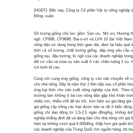
(HGĐT)- Đến nay, Công ty Cổ phần Vật tư nông nghiệp đ
Đông- xuân.
Số lượng giống chủ lực gồm: San ưu, Nhị ưu, Hương th
ngô: CP888, CP9698; Bai-o-xít và LVN 10 (lai Việt Na
nông dân sử dụng trong thời gian dài, đem lại hiệu quả 
thời cả số lượng, chất lượng giống, đáp ứng yêu cầu s
giống rau, đậu tương, bí ngô của các doanh nghiệp tron
đổi cơ cấu và mùa vụ sản xuất ở các chân ruộng 1 vụ, h
ích kinh tế cao.
Cùng với cung ứng giống, công ty còn vận chuyển về các
cho nhà nông. Đây là năm thứ 2 liên tiếp sau cổ phần hó
ứng kịp thời cho sản xuất nông nghiệp của tỉnh. Theo k
trường làm không ít bà con nông dân gặp khó khăn tron
nhiều nơi, nhiều chỗ để dự trữ, kìm hãm sự gia tăng giá 
giá giống cây trồng các loại được bán ra rất ít biến độ
giống chỉ dao động từ 1,5-2,5 ngàn đồng/kg, không ản
nghiệp khẳng định đã và đang bán cho nhà nông với giá t
hiện tại không vượt quá 6.000đ/kg, thấp hơn giá quân bình
các doanh nghiệp của Trung Quốc tìm nguồn hàng, thị tr