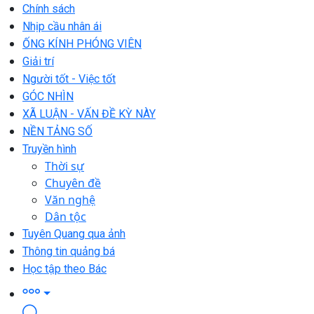
Chính sách
Nhịp cầu nhân ái
ỐNG KÍNH PHÓNG VIÊN
Giải trí
Người tốt - Việc tốt
GÓC NHÌN
XÃ LUẬN - VẤN ĐỀ KỲ NÀY
NỀN TẢNG SỐ
Truyền hình
Thời sự
Chuyên đề
Văn nghệ
Dân tộc
Tuyên Quang qua ảnh
Thông tin quảng bá
Học tập theo Bác