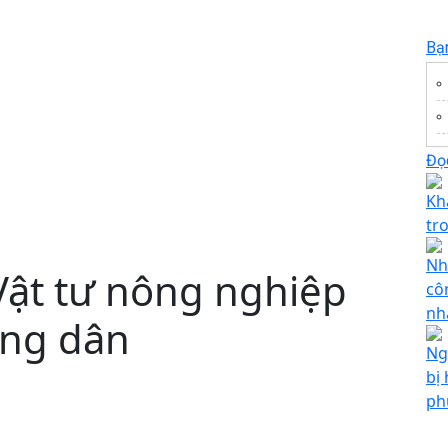
Bạ
Đọc
Kh
tr
Nh
Vật tư nông nghiệp
cô
nh
ông dân
Ng
bị
ph