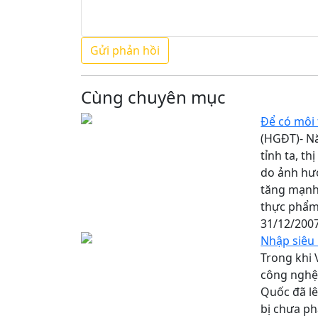
Cùng chuyên mục
Để có môi
(HGĐT)- N
tỉnh ta, t
do ảnh hưở
tăng mạnh,
thực phẩm.
31/12/200
Nhập siêu 
Trong khi 
công nghệ 
Quốc đã lê
bị chưa phả