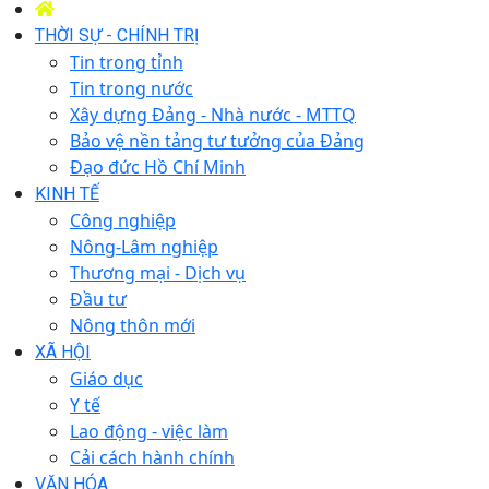
THỜI SỰ - CHÍNH TRỊ
Tin trong tỉnh
Tin trong nước
Xây dựng Đảng - Nhà nước - MTTQ
Bảo vệ nền tảng tư tưởng của Đảng
Đạo đức Hồ Chí Minh
KINH TẾ
Công nghiệp
Nông-Lâm nghiệp
Thương mại - Dịch vụ
Đầu tư
Nông thôn mới
XÃ HỘI
Giáo dục
Y tế
Lao động - việc làm
Cải cách hành chính
VĂN HÓA