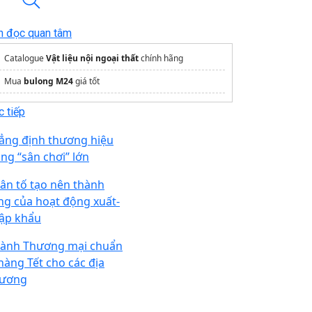
n đọc quan tâm
Catalogue
Vật liệu nội ngoại thất
chính hãng
Mua
bulong M24
giá tốt
 tiếp
ẳng định thương hiệu
ong “sân chơi” lớn
ân tố tạo nên thành
ng của hoạt động xuất-
ập khẩu
ành Thương mại chuẩn
 hàng Tết cho các địa
ương