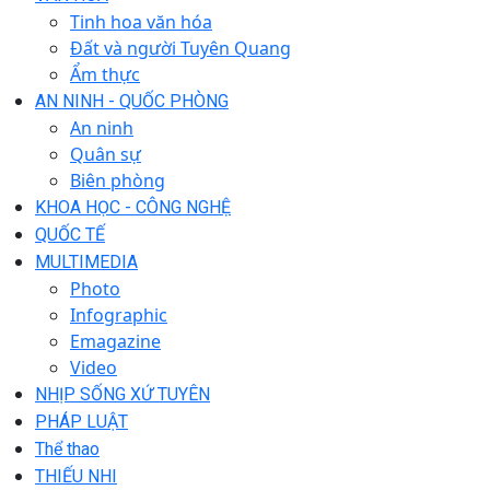
Tinh hoa văn hóa
Đất và người Tuyên Quang
Ẩm thực
AN NINH - QUỐC PHÒNG
An ninh
Quân sự
Biên phòng
KHOA HỌC - CÔNG NGHỆ
QUỐC TẾ
MULTIMEDIA
Photo
Infographic
Emagazine
Video
NHỊP SỐNG XỨ TUYÊN
PHÁP LUẬT
Thể thao
THIẾU NHI