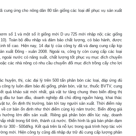
ã cung ứng cho nông dân 80 tấn giống các loại để phục vụ sản xuất
ơm số 1 và một số ít giống mới D ưu 725 mới nhập nội; các giống
m 10). Toàn bộ đều nhập và đảm bảo chất lượng, có bảo hành, được
kinh tế cao. Hiện nay, 14 đại lý của công ty đã và đang cung cấp kịp
ản xuất Đông - xuân 2008. Ngoài ra, công ty còn cung cấp các loại
g, ngoài nước có năng suất, chất lượng tốt phục vụ mục đích chuyển
oặc các nhà nông có nhu cầu chuyển đổi mục đích trồng cấy cho lợi
 huyện, thị, các đại lý trên 500 tấn phân bón các loại, đáp ứng đủ
a công ty luôn đảm bảo đủ giống, phân bón, vật tư, thuốc BVTV, cung
ết quả khảo sát mới nhất, giá vật tư tăng chung theo biến động thị
g đầu tư ban đầu, doanh nghiệp đã chủ động nguồn hàng, khai thác
vật tư, ổn định thị trường, bán tới tay người sản xuất. Thời điểm này
ng, về cơ bản ổn định như thời điểm cùng kỳ năm trước. Biến động giá
h hưởng lớn đến sản xuất. Riêng giá phân bón đến lúc này, doanh
hấp nhất trong 64 tỉnh, thành cả nước. Điển hình là giá bán phân đạm
 từ 300 - 500đ/kg. Kết quả trên là nỗ lực trong quá trình hợp tác với
ường mới. Hiện công ty cũng đã nhập dự trữ đủ cung cấp lượng phân