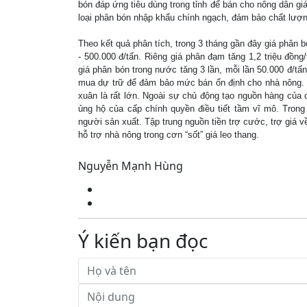
bón đáp ứng tiêu dùng trong tỉnh để bán cho nông dân gi
loại phân bón nhập khẩu chính ngạch, đảm bảo chất lượn
Theo kết quả phân tích, trong 3 tháng gần đây giá phân 
- 500.000 đ/tấn. Riêng giá phân đạm tăng 1,2 triệu đồn
giá phân bón trong nước tăng 3 lần, mỗi lần 50.000 đ/t
mua dự trữ để đảm bảo mức bán ổn định cho nhà nông. V
xuân là rất lớn. Ngoài sự chủ động tạo nguồn hàng của 
ủng hộ của cấp chính quyền điều tiết tầm vĩ mô. Trong 
người sản xuất. Tập trung nguồn tiền trợ cước, trợ giá 
hỗ trợ nhà nông trong cơn “sốt” giá leo thang.
Nguyễn Mạnh Hùng
Ý kiến bạn đọc