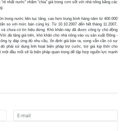
á “rẻ nhất nước” nhằm “chia” giá trong cơn sốt với nhà nông bằng các
g.
bón trong nước liên tục tăng, cao hơn trung bình hàng năm từ 400.000
g/tấn so với mức bán cùng kỳ. Từ 10.10.2007 đến hết tháng 11.2007,
ấn và chưa có tín hiệu dừng. Khó khăn này đã được công ty chủ động
ới đà tăng giá trên, khó khăn cho nhà nông vào vụ sản xuất Đông -
công ty đáp ứng đủ nhu cầu, ổn định giá bán ra, song vẫn cần có sự
đó phải sử dụng linh hoạt biện pháp trợ cước, trợ giá kịp thời cho
về một đầu mối sẽ là biện pháp quan trọng để tập hợp nguồn lực mạnh