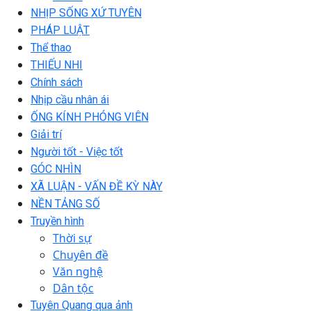
NHỊP SỐNG XỨ TUYÊN
PHÁP LUẬT
Thể thao
THIẾU NHI
Chính sách
Nhịp cầu nhân ái
ỐNG KÍNH PHÓNG VIÊN
Giải trí
Người tốt - Việc tốt
GÓC NHÌN
XÃ LUẬN - VẤN ĐỀ KỲ NÀY
NỀN TẢNG SỐ
Truyền hình
Thời sự
Chuyên đề
Văn nghệ
Dân tộc
Tuyên Quang qua ảnh