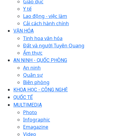
Giáo dục
Y tế
Lao động - việc làm
Cải cách hành chính
VĂN HÓA
Tinh hoa văn hóa
Đất và người Tuyên Quang
Ẩm thực
AN NINH - QUỐC PHÒNG
An ninh
Quân sự
Biên phòng
KHOA HỌC - CÔNG NGHỆ
QUỐC TẾ
MULTIMEDIA
Photo
Infographic
Emagazine
Video