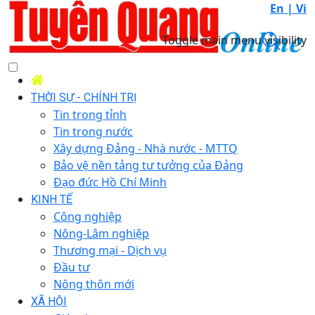
En |
Vi
Toggle main menu visibility
THỜI SỰ - CHÍNH TRỊ
Tin trong tỉnh
Tin trong nước
Xây dựng Đảng - Nhà nước - MTTQ
Bảo vệ nền tảng tư tưởng của Đảng
Đạo đức Hồ Chí Minh
KINH TẾ
Công nghiệp
Nông-Lâm nghiệp
Thương mại - Dịch vụ
Đầu tư
Nông thôn mới
XÃ HỘI