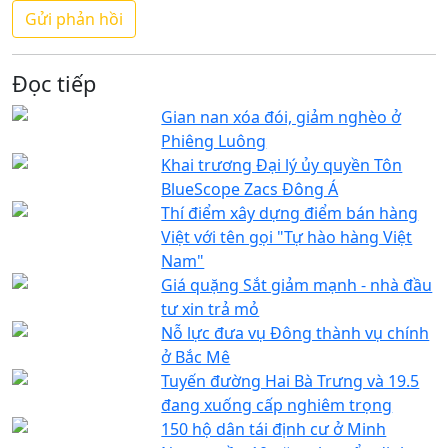
Đọc tiếp
Gian nan xóa đói, giảm nghèo ở
Phiêng Luông
Khai trương Đại lý ủy quyền Tôn
BlueScope Zacs Đông Á
Thí điểm xây dựng điểm bán hàng
Việt với tên gọi "Tự hào hàng Việt
Nam"
Giá quặng Sắt giảm mạnh - nhà đầu
tư xin trả mỏ
Nỗ lực đưa vụ Đông thành vụ chính
ở Bắc Mê
Tuyến đường Hai Bà Trưng và 19.5
đang xuống cấp nghiêm trọng
150 hộ dân tái định cư ở Minh