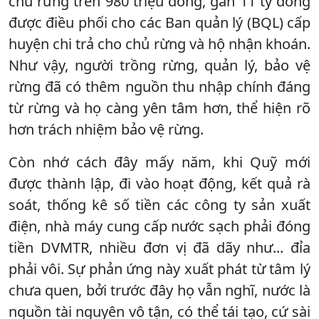
chủ rừng trên 980 triệu đồng, gần 11 tỷ đồng
được điều phối cho các Ban quản lý (BQL) cấp
huyện chi trả cho chủ rừng và hộ nhận khoán.
Như vậy, người trồng rừng, quản lý, bảo vệ
rừng đã có thêm nguồn thu nhập chính đáng
từ rừng và họ càng yên tâm hơn, thể hiện rõ
hơn trách nhiệm bảo vệ rừng.
Còn nhớ cách đây mấy năm, khi Quỹ mới
được thành lập, đi vào hoạt động, kết quả rà
soát, thống kê số tiền các công ty sản xuất
điện, nhà máy cung cấp nước sạch phải đóng
tiền DVMTR, nhiều đơn vị đã dãy như... đỉa
phải vôi. Sự phản ứng này xuất phát từ tâm lý
chưa quen, bởi trước đây họ vẫn nghĩ, nước là
nguồn tài nguyên vô tận, có thể tái tạo, cứ sài