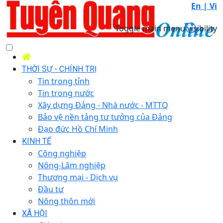
En |
Vi
Toggle main menu visibility
THỜI SỰ - CHÍNH TRỊ
Tin trong tỉnh
Tin trong nước
Xây dựng Đảng - Nhà nước - MTTQ
Bảo vệ nền tảng tư tưởng của Đảng
Đạo đức Hồ Chí Minh
KINH TẾ
Công nghiệp
Nông-Lâm nghiệp
Thương mại - Dịch vụ
Đầu tư
Nông thôn mới
XÃ HỘI