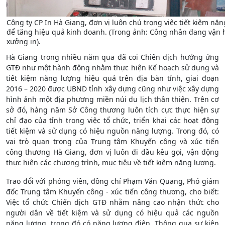
Công ty CP In Hà Giang, đơn vị luôn chú trọng việc tiết kiệm nă
để tăng hiệu quả kinh doanh. (Trong ảnh: Công nhân đang vận 
xưởng in).
Hà Giang trong nhiều năm qua đã coi Chiến dịch hưởng ứng
GTĐ như một hành động nhằm thực hiện Kế hoạch sử dụng và
tiết kiệm năng lượng hiệu quả trên địa bàn tỉnh, giai đoạn
2016 – 2020 được UBND tỉnh xây dựng cũng như việc xây dựng
hình ảnh một địa phương miền núi du lịch thân thiện. Trên cơ
sở đó, hàng năm Sở Công thương luôn tích cực thực hiện sự
chỉ đạo của tỉnh trong việc tổ chức, triển khai các hoạt động
tiết kiệm và sử dụng có hiệu nguồn năng lượng. Trong đó, có
vai trò quan trọng của Trung tâm Khuyến công và xúc tiến
công thương Hà Giang, đơn vị luôn đi đầu kêu gọi, vận động
thực hiện các chương trình, mục tiêu về tiết kiệm năng lượng.
Trao đổi với phóng viên, đồng chí Phạm Văn Quang, Phó giám
đốc Trung tâm Khuyến công - xúc tiến công thương, cho biết:
Việc tổ chức Chiến dịch GTĐ nhằm nâng cao nhận thức cho
người dân về tiết kiệm và sử dụng có hiệu quả các nguồn
năng lượng, trong đó có năng lượng điện. Thông qua sự kiện