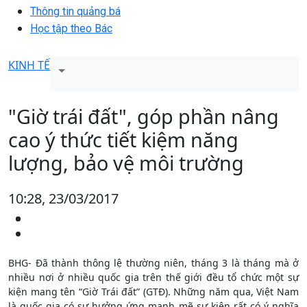
Thông tin quảng bá
Học tập theo Bác
KINH TẾ
"Giờ trái đất", góp phần nâng
cao ý thức tiết kiệm năng
lượng, bảo vệ môi trường
10:28, 23/03/2017
BHG- Đã thành thông lệ thường niên, tháng 3 là tháng mà ở
nhiều nơi ở nhiều quốc gia trên thế giới đều tổ chức một sự
kiện mang tên “Giờ Trái đất” (GTĐ). Những năm qua, Việt Nam
là quốc gia có sự hưởng ứng mạnh mẽ sự kiện rất có ý nghĩa