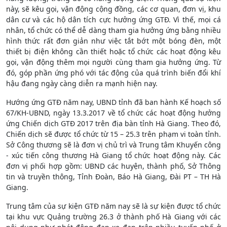
này, sẽ kêu gọi, vận động cộng đồng, các cơ quan, đơn vị, khu
dân cư và các hộ dân tích cực hưởng ứng GTĐ. Vì thế, mọi cá
nhân, tổ chức có thể dễ dàng tham gia hưởng ứng bằng nhiều
hình thức rất đơn giản như việc tắt bớt một bóng đèn, một
thiết bị điện không cần thiết hoặc tổ chức các hoạt động kêu
gọi, vận động thêm mọi người cùng tham gia hưởng ứng. Từ
đó, góp phần ứng phó với tác động của quá trình biến đổi khí
hậu đang ngày càng diễn ra mạnh hiện nay.
Hướng ứng GTĐ năm nay, UBND tỉnh đã ban hành Kế hoạch số
67/KH-UBND, ngày 13.3.2017 về tổ chức các hoạt động hưởng
ứng Chiến dịch GTĐ 2017 trên địa bàn tỉnh Hà Giang. Theo đó,
Chiến dịch sẽ được tổ chức từ 15 – 25.3 trên phạm vi toàn tỉnh.
Sở Công thương sẽ là đơn vị chủ trì và Trung tâm Khuyến công
- xúc tiến công thương Hà Giang tổ chức hoạt động này. Các
đơn vị phối hợp gồm: UBND các huyện, thành phố, Sở Thông
tin và truyền thông, Tỉnh Đoàn, Báo Hà Giang, Đài PT – TH Hà
Giang.
Trung tâm của sự kiện GTĐ năm nay sẽ là sự kiện được tổ chức
tại khu vực Quảng trường 26.3 ở thành phố Hà Giang với các