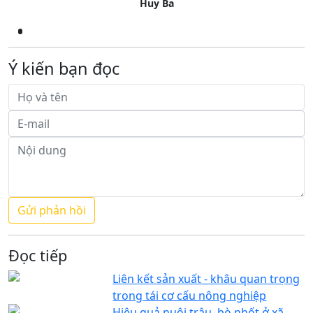
Huy Ba
Ý kiến bạn đọc
Đọc tiếp
Liên kết sản xuất - khâu quan trọng
trong tái cơ cấu nông nghiệp
Hiệu quả nuôi trâu, bò nhốt ở xã