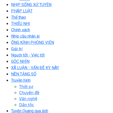
NHỊP SỐNG XỨ TUYÊN
PHÁP LUẬT
Thể thao
THIẾU NHI
Chính sách
Nhịp cầu nhân ái
ỐNG KÍNH PHÓNG VIÊN
Giải trí
Người tốt - Việc tốt
GÓC NHÌN
XÃ LUẬN - VẤN ĐỀ KỲ NÀY
NỀN TẢNG SỐ
Truyền hình
Thời sự
Chuyên đề
Văn nghệ
Dân tộc
Tuyên Quang qua ảnh