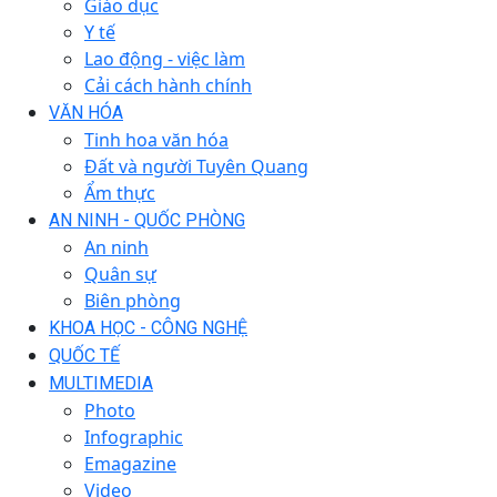
Giáo dục
Y tế
Lao động - việc làm
Cải cách hành chính
VĂN HÓA
Tinh hoa văn hóa
Đất và người Tuyên Quang
Ẩm thực
AN NINH - QUỐC PHÒNG
An ninh
Quân sự
Biên phòng
KHOA HỌC - CÔNG NGHỆ
QUỐC TẾ
MULTIMEDIA
Photo
Infographic
Emagazine
Video