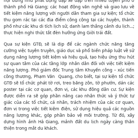
nội dung như phát động đạp xe đạp trên nhiều tuyến phố ở
thành phố Hà Giang; các hoạt động văn nghệ và giao lưu về
tiết kiệm năng lượng với người dân tham gia sự kiện; tổ chức
thu gom rác tại các địa điểm công cộng tại các huyện, thành
phố như các khu di tích lịch sử, danh lam thắng cảnh du lịch…;
thực hiện nghi thức tắt đèn hưởng ứng Giời trái đất.
Qua sự kiện GTĐ, sẽ là dịp để các ngành chức năng tăng
cường việc tuyên truyền, giáo dục và phổ biến pháp luật về sử
dụng năng lượng tiết kiệm và hiệu quả, tạo hiệu ứng thu hút
sự quan tâm của các tầng lớp nhân dân đối với việc tiết kiệm
năng lượng. Phó giám đốc Trung tâm Khuyến công – xúc tiến
công thương, Phạm Văn Quang, cho biết, tại sự kiện tổ chức
GTĐ sẽ tổ chức phát tờ rơi, treo băng zôn, tờ phướn, dán các
poster tại các cơ quan, đơn vị, các khu đông dân cư. Sự kiện
được diễn ra sẽ góp phần nâng cao nhận thức và ý thức tự
giác của các tổ chức, cá nhân, trách nhiệm của các cơ quan,
đơn vị trong việc tiết kiệm điện, sử dụng hiệu quả các nguồn
năng lượng khác, góp phần bảo vệ môi trường. Từ đó, xây
dựng hình ảnh Hà Giang, mảnh đất du lịch ngày càng thân
thiện trong mắt du khách.