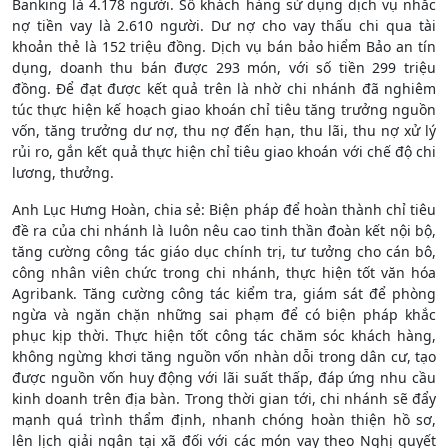
Banking là 4.178 người. Số khách hàng sử dụng dịch vụ nhắc
nợ tiền vay là 2.610 người. Dư nợ cho vay thấu chi qua tài
khoản thẻ là 152 triệu đồng. Dịch vụ bán bảo hiểm Bảo an tín
dụng, doanh thu bán được 293 món, với số tiền 299 triệu
đồng. Để đạt được kết quả trên là nhờ chi nhánh đã nghiêm
túc thực hiện kế hoạch giao khoán chỉ tiêu tăng trưởng nguồn
vốn, tăng trưởng dư nợ, thu nợ đến hạn, thu lãi, thu nợ xử lý
rủi ro, gắn kết quả thực hiện chỉ tiêu giao khoán với chế độ chi
lương, thưởng.
Anh Lục Hưng Hoàn, chia sẻ: Biện pháp để hoàn thành chỉ tiêu
đề ra của chi nhánh là luôn nêu cao tinh thần đoàn kết nội bộ,
tăng cường công tác giáo dục chính trị, tư tưởng cho cán bô,
công nhân viên chức trong chi nhánh, thực hiện tốt văn hóa
Agribank. Tăng cường công tác kiểm tra, giám sát để phòng
ngừa và ngăn chặn những sai phạm để có biện pháp khắc
phục kịp thời. Thực hiện tốt công tác chăm sóc khách hàng,
không ngừng khơi tăng nguồn vốn nhàn dỗi trong dân cư, tạo
được nguồn vốn huy động với lãi suất thấp, đáp ứng nhu cầu
kinh doanh trên địa bàn. Trong thời gian tới, chi nhánh sẽ đẩy
mạnh quá trình thẩm định, nhanh chóng hoàn thiện hồ sơ,
lên lịch giải ngân tại xã đối với các món vay theo Nghị quyết