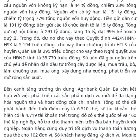
cấu nguồn vốn không kỳ hạn là 44 tỷ đồng, chiếm 23% tổng
nguồn vốn huy động. Nguồn vốn có kỳ hạn là 151 tỷ đồng,
chiếm tỷ trọng 77% tổng nguồn vốn huy động. Tiền gửi dân cư
là 191 tỷ đồng; tiền gửi các tổ chức kinh tế là 15 tỷ đồng. Tổng
dư nợ nội bảng là 291 tỷ đồng, tăng 15 tỷ, đạt 99% kế hoạch
quý II. Trong đó, dự nợ cho vay theo Quyết định 442/NHNN-
HSX là 5.194 triệu đồng; cho vay theo chương trình HTLS của
huyện Quản Bạ là 295 triệu đồng; cho vay theo Nghị quyết 209
của HĐND tỉnh là 35.770 triệu đồng. Số tiền đã giải ngân trên
chủ yếu để nhân dân đầu tư trồng cây dược liệu, mua trâu, bò,
làm chuồng trại, mua ong, xây dựng nhà xưởng, phát triển và
mở rộng sản xuất.
Bên cạnh tăng trưởng tín dụng, Agribank Quản Bạ còn kết
hợp với việc phát triển các sản phẩm dịch vụ mới để đa dạng
hóa nguồn thu và hoạt động của chi nhánh. Tổng số thẻ đã
phát hành đến thời điểm này là 6.510 thẻ, số tài khoản thẻ
hiện có là 4.719 tài khoản thẻ; trong đó có 9 thẻ quốc tế và 160
thẻ lập nghiệp, hỗ trợ cho thanh niên trên địa bàn huyện khởi
nghiệp. Ngân hàng cũng duy trì tốt dịch vụ thanh toán lương
qua thẻ cho 102 đơn vị. Số khách hàng đăng ký dịch vụ Mobile