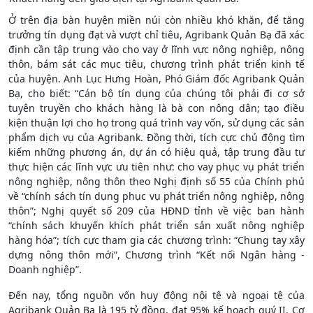
Ở trên địa bàn huyện miền núi còn nhiều khó khăn, để tăng
trưởng tín dụng đạt và vượt chỉ tiêu, Agribank Quản Bạ đã xác
định cần tập trung vào cho vay ở lĩnh vực nông nghiệp, nông
thôn, bám sát các mục tiêu, chương trình phát triển kinh tế
của huyện. Anh Lục Hưng Hoàn, Phó Giám đốc Agribank Quản
Bạ, cho biết: “Cán bộ tín dụng của chúng tôi phải đi cơ sở
tuyên truyền cho khách hàng là bà con nông dân; tạo điều
kiện thuận lợi cho họ trong quá trình vay vốn, sử dụng các sản
phẩm dịch vụ của Agribank. Đồng thời, tích cực chủ động tìm
kiếm những phương án, dự án có hiệu quả, tập trung đầu tư
thực hiện các lĩnh vực ưu tiên như: cho vay phục vụ phát triển
nông nghiệp, nông thôn theo Nghị định số 55 của Chính phủ
về “chính sách tín dụng phục vụ phát triển nông nghiệp, nông
thôn”; Nghị quyết số 209 của HĐND tỉnh về việc ban hành
“chính sách khuyến khích phát triển sản xuất nông nghiệp
hàng hóa”; tích cực tham gia các chương trình: “Chung tay xây
dựng nông thôn mới”, Chương trình “Kết nối Ngân hàng -
Doanh nghiệp”.
Đến nay, tổng nguồn vốn huy động nội tệ và ngoại tệ của
Agribank Quản Bạ là 195 tỷ đồng, đạt 95% kế hoạch quý II. Cơ