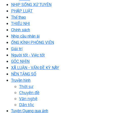
NHỊP SỐNG XỨ TUYÊN
PHÁP LUẬT
Thể thao
THIẾU NHI
Chính sách
Nhịp cầu nhân ái
ỐNG KÍNH PHÓNG VIÊN
Giải trí
Người tốt - Việc tốt
GÓC NHÌN
XÃ LUẬN - VẤN ĐỀ KỲ NÀY
NỀN TẢNG SỐ
Truyền hình
Thời sự
Chuyên đề
Văn nghệ
Dân tộc
Tuyên Quang qua ảnh