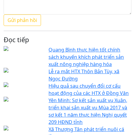
Đọc tiếp
Quang Bình thực hiện tốt chính
sách khuyến khích phát triển sản
xuất nông nghiệp hàng hóa
Lễ ra mắt HTX Thôn Bản Tùy, xã
Ngọc Đường
Hiệu quả sau chuyển đổi cơ cấu
hoạt động của các HTX ở Đồng Văn
Yên Minh: Sơ kết sản xuất vụ Xuân,
triển khai sản xuất vụ Mùa 2017 và
sơ kết 1 năm thực hiện Nghị quyết
209 HĐND tỉnh
Xã Thượng Tân phát triển nuôi cá