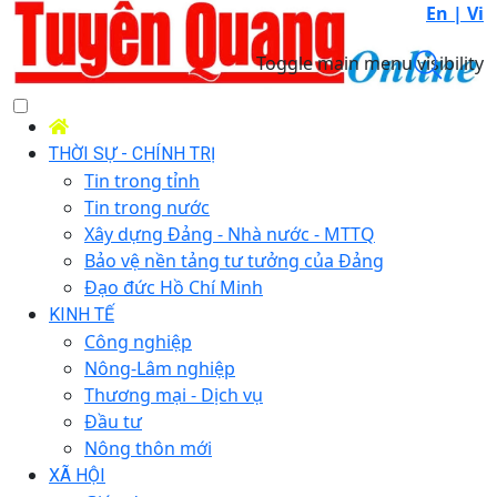
En |
Vi
Toggle main menu visibility
THỜI SỰ - CHÍNH TRỊ
Tin trong tỉnh
Tin trong nước
Xây dựng Đảng - Nhà nước - MTTQ
Bảo vệ nền tảng tư tưởng của Đảng
Đạo đức Hồ Chí Minh
KINH TẾ
Công nghiệp
Nông-Lâm nghiệp
Thương mại - Dịch vụ
Đầu tư
Nông thôn mới
XÃ HỘI