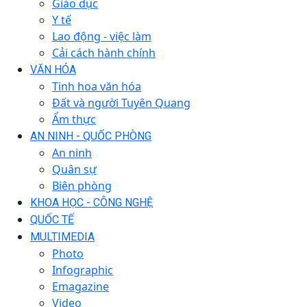
Giáo dục
Y tế
Lao động - việc làm
Cải cách hành chính
VĂN HÓA
Tinh hoa văn hóa
Đất và người Tuyên Quang
Ẩm thực
AN NINH - QUỐC PHÒNG
An ninh
Quân sự
Biên phòng
KHOA HỌC - CÔNG NGHỆ
QUỐC TẾ
MULTIMEDIA
Photo
Infographic
Emagazine
Video