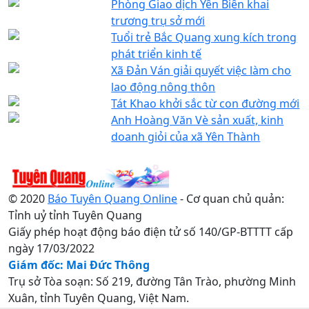
Phòng Giao dịch Yên Biên khai
trương trụ sở mới
Tuổi trẻ Bắc Quang xung kích trong
phát triển kinh tế
Xã Đản Ván giải quyết việc làm cho
lao động nông thôn
Tát Khao khởi sắc từ con đường mới
Anh Hoàng Văn Vè sản xuất, kinh
doanh giỏi của xã Yên Thành
© 2020
Báo Tuyên Quang Online
- Cơ quan chủ quản:
Tỉnh uỷ tỉnh Tuyên Quang
Giấy phép hoạt động báo điện tử số 140/GP-BTTTT cấp
ngày 17/03/2022
Giám đốc: Mai Đức Thông
Trụ sở Tòa soạn: Số 219, đường Tân Trào, phường Minh
Xuân, tỉnh Tuyên Quang, Việt Nam.