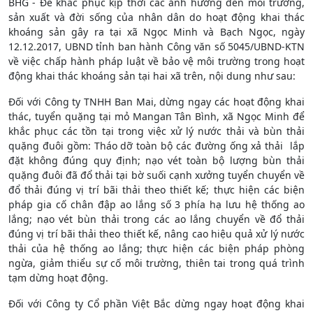
BHG - Để khắc phục kịp thời các ảnh hưởng đến môi trường,
sản xuất và đời sống của nhân dân do hoạt động khai thác
khoáng sản gây ra tại xã Ngọc Minh và Bạch Ngọc, ngày
12.12.2017, UBND tỉnh ban hành Công văn số 5045/UBND-KTN
về việc chấp hành pháp luật về bảo vệ môi trường trong hoạt
động khai thác khoáng sản tại hai xã trên, nội dung như sau:
Đối với Công ty TNHH Ban Mai, dừng ngay các hoạt động khai
thác, tuyển quặng tại mỏ Mangan Tân Bình, xã Ngọc Minh để
khắc phục các tồn tại trong việc xử lý nước thải và bùn thải
quặng đuôi gồm: Tháo dỡ toàn bộ các đường ống xả thải lắp
đặt không đúng quy định; nạo vét toàn bộ lượng bùn thải
quặng đuôi đã đổ thải tại bờ suối cạnh xưởng tuyển chuyển về
đổ thải đúng vị trí bãi thải theo thiết kế; thực hiện các biện
pháp gia cố chân đập ao lắng số 3 phía hạ lưu hệ thống ao
lắng; nạo vét bùn thải trong các ao lắng chuyển về đổ thải
đúng vị trí bãi thải theo thiết kế, nâng cao hiệu quả xử lý nước
thải của hệ thống ao lắng; thực hiện các biện pháp phòng
ngừa, giảm thiểu sự cố môi trường, thiên tai trong quá trình
tạm dừng hoạt động.
Đối với Công ty Cổ phần Việt Bắc dừng ngay hoạt động khai