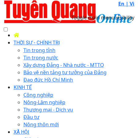
En |
Vi
Toggle main menu visibility
THỜI SỰ - CHÍNH TRỊ
Tin trong tỉnh
Tin trong nước
Xây dựng Đảng - Nhà nước - MTTQ
Bảo vệ nền tảng tư tưởng của Đảng
Đạo đức Hồ Chí Minh
KINH TẾ
Công nghiệp
Nông-Lâm nghiệp
Thương mại - Dịch vụ
Đầu tư
Nông thôn mới
XÃ HỘI