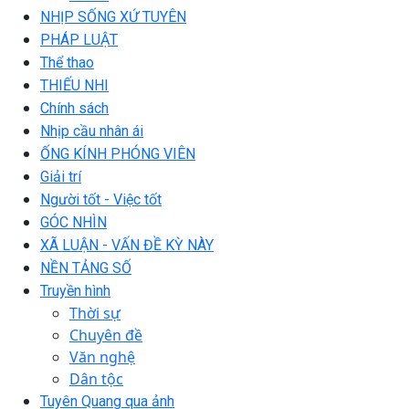
NHỊP SỐNG XỨ TUYÊN
PHÁP LUẬT
Thể thao
THIẾU NHI
Chính sách
Nhịp cầu nhân ái
ỐNG KÍNH PHÓNG VIÊN
Giải trí
Người tốt - Việc tốt
GÓC NHÌN
XÃ LUẬN - VẤN ĐỀ KỲ NÀY
NỀN TẢNG SỐ
Truyền hình
Thời sự
Chuyên đề
Văn nghệ
Dân tộc
Tuyên Quang qua ảnh