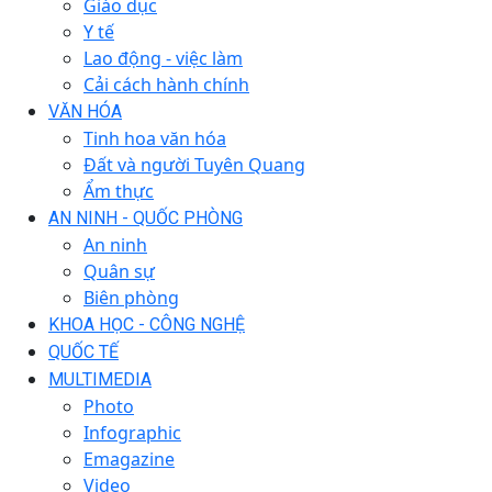
Giáo dục
Y tế
Lao động - việc làm
Cải cách hành chính
VĂN HÓA
Tinh hoa văn hóa
Đất và người Tuyên Quang
Ẩm thực
AN NINH - QUỐC PHÒNG
An ninh
Quân sự
Biên phòng
KHOA HỌC - CÔNG NGHỆ
QUỐC TẾ
MULTIMEDIA
Photo
Infographic
Emagazine
Video