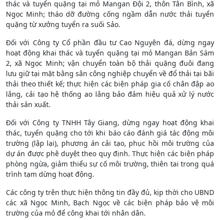
thác và tuyển quặng tại mỏ Mangan Đội 2, thôn Tân Bình, xã
Ngọc Minh; tháo dỡ đường cống ngầm dẫn nước thải tuyển
quặng từ xưởng tuyển ra suối Sảo.
Đối với Công ty Cổ phần đầu tư Cao Nguyên đá, dừng ngay
hoạt động khai thác và tuyển quặng tại mỏ Mangan Bản Sám
2, xã Ngọc Minh; vận chuyển toàn bộ thải quặng đuôi đang
lưu giữ tại mặt bằng sân công nghiệp chuyển về đổ thải tại bãi
thải theo thiết kế; thực hiện các biện pháp gia cố chân đập ao
lắng, cải tạo hệ thống ao lắng bảo đảm hiệu quả xử lý nước
thải sản xuất.
Đối với Công ty TNHH Tây Giang, dừng ngay hoạt động khai
thác, tuyển quặng cho tới khi báo cáo đánh giá tác động môi
trường (lập lại), phương án cải tạo, phục hồi môi trường của
dự án được phê duyệt theo quy định. Thực hiện các biện pháp
phòng ngừa, giảm thiểu sự cố môi trường, thiên tai trong quá
trình tạm dừng hoạt động.
Các công ty trên thực hiện thông tin đầy đủ, kịp thời cho UBND
các xã Ngọc Minh, Bạch Ngọc về các biện pháp bảo vệ môi
trường của mỏ để công khai tới nhân dân.