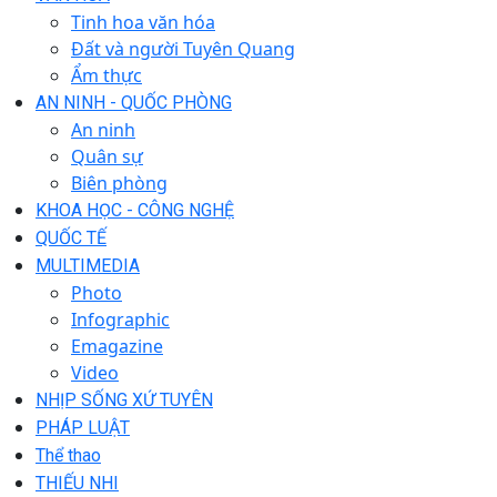
Tinh hoa văn hóa
Đất và người Tuyên Quang
Ẩm thực
AN NINH - QUỐC PHÒNG
An ninh
Quân sự
Biên phòng
KHOA HỌC - CÔNG NGHỆ
QUỐC TẾ
MULTIMEDIA
Photo
Infographic
Emagazine
Video
NHỊP SỐNG XỨ TUYÊN
PHÁP LUẬT
Thể thao
THIẾU NHI