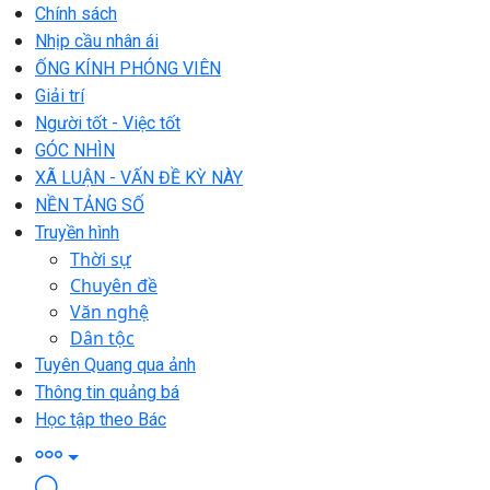
Chính sách
Nhịp cầu nhân ái
ỐNG KÍNH PHÓNG VIÊN
Giải trí
Người tốt - Việc tốt
GÓC NHÌN
XÃ LUẬN - VẤN ĐỀ KỲ NÀY
NỀN TẢNG SỐ
Truyền hình
Thời sự
Chuyên đề
Văn nghệ
Dân tộc
Tuyên Quang qua ảnh
Thông tin quảng bá
Học tập theo Bác