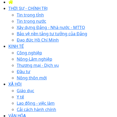
THỜI SỰ - CHÍNH TRỊ
Tin trong tỉnh
Tin trong nước
Xây dựng Đảng - Nhà nước - MTTQ
Bảo vệ nền tảng tư tưởng của Đảng
Đạo đức Hồ Chí Minh
KINH TẾ
Công nghiệp
Nông-Lâm nghiệp
Thương mại - Dịch vụ
Đầu tư
Nông thôn mới
XÃ HỘI
Giáo dục
Y tế
Lao động - việc làm
Cải cách hành chính
VĂN HÓA