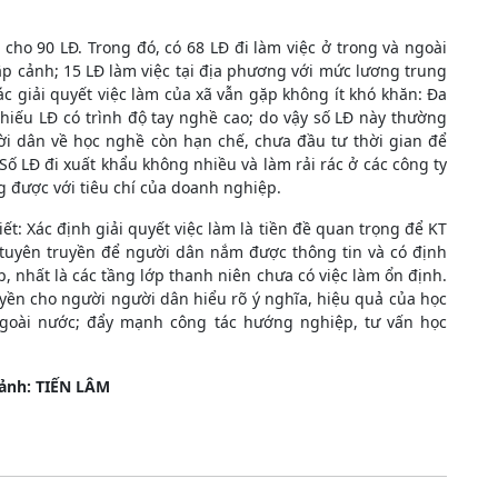
 cho 90 LĐ. Trong đó, có 68 LĐ đi làm việc ở trong và ngoài
ập cảnh; 15 LĐ làm việc tại địa phương với mức lương trung
ác giải quyết việc làm của xã vẫn gặp không ít khó khăn: Đa
hiếu LĐ có trình độ tay nghề cao; do vậy số LĐ này thường
ời dân về học nghề còn hạn chế, chưa đầu tư thời gian để
ố LĐ đi xuất khẩu không nhiều và làm rải rác ở các công ty
 được với tiêu chí của doanh nghiệp.
t: Xác định giải quyết việc làm là tiền đề quan trọng để KT
g tuyên truyền để người dân nắm được thông tin và có định
 nhất là các tầng lớp thanh niên chưa có việc làm ổn định.
ruyền cho người người dân hiểu rõ ý nghĩa, hiệu quả của học
 ngoài nước; đẩy mạnh công tác hướng nghiệp, tư vấn học
 ảnh: TIẾN LÂM