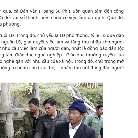
m qua, xã Đản Ván (Hoàng Su Phì) luôn quan tâm đến công
Đ) đối với số thanh niên chưa có việc làm ổn định. Qua đó,
ịa phương.
uổi LĐ. Trong đó, chủ yếu là LĐ phổ thông, tỷ lệ LĐ qua đào
 nguồn LĐ, giải quyết việc làm và tăng thu nhập cho người
t nhu cầu việc làm của người dân, nhất là đồng bào dân tộc
ung tâm Giáo dục nghề nghiệp - Giáo dục thường xuyên của
o nghề gắn với nhu cầu của xã hội. Trong đó, chú trọng mở
phòng trị bệnh cho trâu, bò,... nhằm thu hút đông đảo người