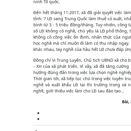
ninh Tổ quốc.
Đến hết tháng 11.2017, xã đã giải quyết việc làm
tỉnh; 7 LĐ sang Trung Quốc làm thuê có xuất, nh
bình từ 3 - 5 triệu đồng/tháng. Tuy nhiên, công t
số LĐ không có nghề, chủ yếu là LĐ phổ thông, t
không có công việc ổn định, nhận thức của ngư
học nghề mà chỉ muốn đi làm có thu nhập ngay. S
khác nhau, tay nghề của hầu hết LĐ chưa đáp ứng
Đồng chí Vi Trung Luyến, Chủ tịch UBND xã cho biế
- XH của xã phát triển. Vì vậy, xã đã tăng cườn
hướng đúng đắn trong việc lựa chọn nghề nghiệp,
Thời gian tới, xã tiếp tục chú trọng việc tuyên t
nghề và xuất khẩu LĐ tại thị trường trong và
nghề, giới thiệu việc làm cho LĐ sau đào tạo...
Bài,