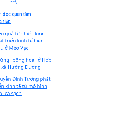
n đọc quan tâm
 tiếp
ệu quả từ chiến lược
t triển kinh tế biên
u ở Mèo Vạc
ững "bông hoa" ở Hợp
c xã Hướng Dương
uyễn Đình Tương phát
iển kinh tế từ mô hình
ôi cá sạch