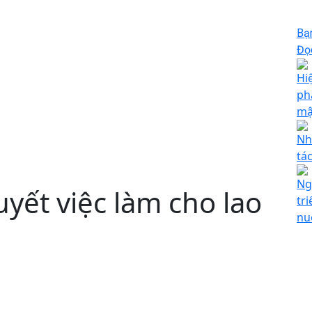
Bạ
Đọc
Hi
phá
mậ
Nh
tá
Ng
uyết việc làm cho lao
tr
nu