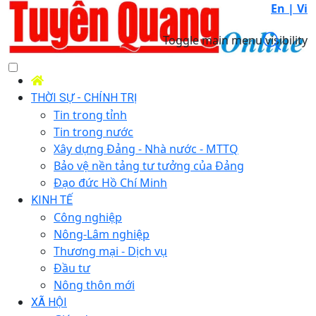
En |
Vi
Toggle main menu visibility
THỜI SỰ - CHÍNH TRỊ
Tin trong tỉnh
Tin trong nước
Xây dựng Đảng - Nhà nước - MTTQ
Bảo vệ nền tảng tư tưởng của Đảng
Đạo đức Hồ Chí Minh
KINH TẾ
Công nghiệp
Nông-Lâm nghiệp
Thương mại - Dịch vụ
Đầu tư
Nông thôn mới
XÃ HỘI