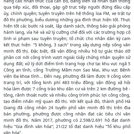
nâng cao nhận thức của cán bộ, đảng viên và nhân dân thông
qua tiếp xúc, đối thoại, gặp gỡ trực tiếp người đứng đầu cấp
ủy, chính quyền; tuyên truyền trên hệ thống loa FM, xe trật tự
đô thị phường, biểu dương những gia đình thực hiện tốt. Thực
hiện tốt các bước rà soát, lập danh sách, thông báo giải phóng
hành lang, vỉa hè và xử lý cưỡng chế đối với các trường hợp cố
tình vi phạm sau tuyên truyền; tổ chức cho nhân dân ký cam
kết thực hiện “5 không, 3 sạch” trong xây dựng nếp sống văn
minh đô thị. Đặc biệt, đã vận động nhiều hộ tự giác tháo dỡ
phần cơi nới công trình vượt ngoài Giấy chứng nhận quyền sử
dụng đất; xử lý dứt điểm tình trạng họp chợ tại khu vực ngã 5
Công an tỉnh, cổng Trường Mầm non Sao Mai, khu vực Bệnh
viện Đa khoa tỉnh... Đến nay, phường đã làm được 9 cổng vòm
trang trí, với tổng kinh phí 483 triệu đồng; vận động xã hội
hóa làm được 7 cổng trào khu dân cư và trên 2 km đường bê -
tông, rãnh thoát nước và nhiều công trình phúc lợi công cộng,
tạo điểm nhấn mỹ quan đô thị. Với kết quả đó, thành phố Hà
Giang đã công nhận 24 tuyến phố văn minh đô thị trên địa
bàn phường, phường được công nhận đạt các tiêu chí văn
minh đô thị. Năm 2017, phường có 2.598/2.691 hộ đạt danh
hiệu “Gia đình văn hóa”; 21/22 tổ đạt danh hiệu “Tổ khu phố
văn hóa”.