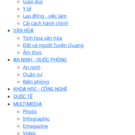
Giáo dục
Y tế
Lao động - việc làm
Cải cách hành chính
VĂN HÓA
Tinh hoa văn hóa
Đất và người Tuyên Quang
Ẩm thực
AN NINH - QUỐC PHÒNG
An ninh
Quân sự
Biên phòng
KHOA HỌC - CÔNG NGHỆ
QUỐC TẾ
MULTIMEDIA
Photo
Infographic
Emagazine
Video