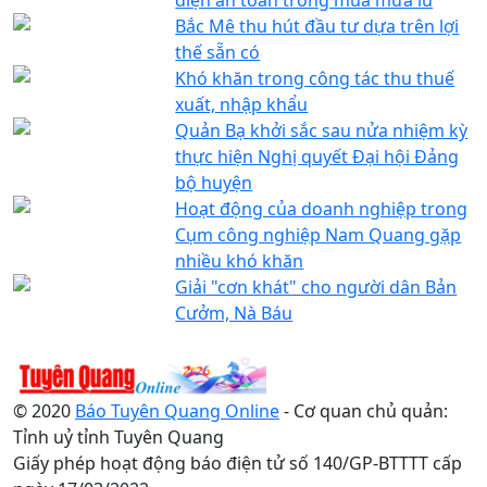
Bắc Mê thu hút đầu tư dựa trên lợi
thế sẵn có
Khó khăn trong công tác thu thuế
xuất, nhập khẩu
Quản Bạ khởi sắc sau nửa nhiệm kỳ
thực hiện Nghị quyết Đại hội Đảng
bộ huyện
Hoạt động của doanh nghiệp trong
Cụm công nghiệp Nam Quang gặp
nhiều khó khăn
Giải "cơn khát" cho người dân Bản
Cưởm, Nà Báu
© 2020
Báo Tuyên Quang Online
- Cơ quan chủ quản:
Tỉnh uỷ tỉnh Tuyên Quang
Giấy phép hoạt động báo điện tử số 140/GP-BTTTT cấp