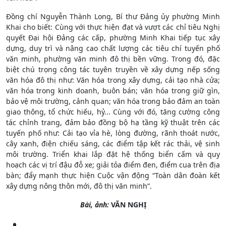
Đồng chí Nguyễn Thành Long, Bí thư Đảng ủy phường Minh
Khai cho biết: Cùng với thực hiện đạt và vượt các chỉ tiêu Nghị
quyết Đại hội Đảng các cấp, phường Minh Khai tiếp tục xây
dựng, duy trì và nâng cao chất lượng các tiêu chí tuyến phố
văn minh, phường văn minh đô thị bền vững. Trong đó, đặc
biệt chú trọng công tác tuyên truyền về xây dựng nếp sống
văn hóa đô thị như: Văn hóa trong xây dựng, cải tạo nhà cửa;
văn hóa trong kinh doanh, buôn bán; văn hóa trong giữ gìn,
bảo vệ môi trường, cảnh quan; văn hóa trong bảo đảm an toàn
giao thông, tổ chức hiếu, hỷ... Cùng với đó, tăng cường công
tác chỉnh trang, đảm bảo đồng bộ hạ tầng kỹ thuật trên các
tuyến phố như: Cải tạo vỉa hè, lòng đường, rãnh thoát nước,
cây xanh, điện chiếu sáng, các điểm tập kết rác thải, vệ sinh
môi trường. Triển khai lắp đặt hệ thống biển cấm và quy
hoạch các vị trí đậu đỗ xe; giải tỏa điểm đen, điểm cua trên địa
bàn; đẩy mạnh thực hiện Cuộc vận động “Toàn dân đoàn kết
xây dựng nông thôn mới, đô thị văn minh”.
Bài, ảnh:
VĂN NGHỊ