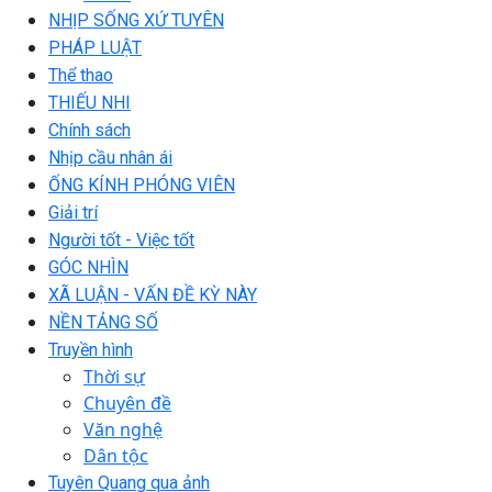
NHỊP SỐNG XỨ TUYÊN
PHÁP LUẬT
Thể thao
THIẾU NHI
Chính sách
Nhịp cầu nhân ái
ỐNG KÍNH PHÓNG VIÊN
Giải trí
Người tốt - Việc tốt
GÓC NHÌN
XÃ LUẬN - VẤN ĐỀ KỲ NÀY
NỀN TẢNG SỐ
Truyền hình
Thời sự
Chuyên đề
Văn nghệ
Dân tộc
Tuyên Quang qua ảnh