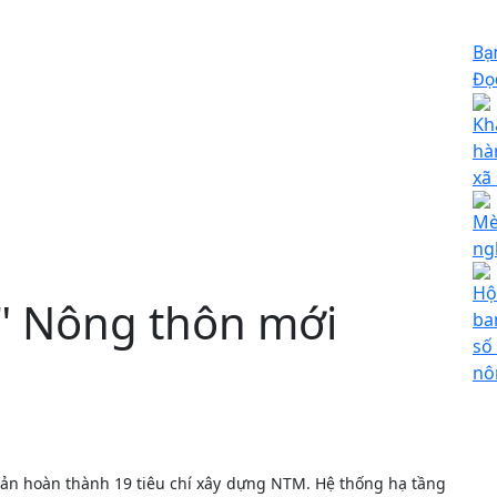
Bạ
Đọc
Kh
hà
xã
Mè
ng
Hộ
h" Nông thôn mới
ba
số
nô
bản hoàn thành 19 tiêu chí xây dựng NTM. Hệ thống hạ tầng