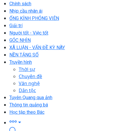
Chính sách
Nhịp cầu nhân ái
ỐNG KÍNH PHÓNG VIÊN
Giải trí
Người tốt - Việc tốt
GÓC NHÌN
XÃ LUẬN - VẤN ĐỀ KỲ NÀY
NỀN TẢNG SỐ
Truyền hình
Thời sự
Chuyên đề
Văn nghệ
Dân tộc
Tuyên Quang qua ảnh
Thông tin quảng bá
Học tập theo Bác