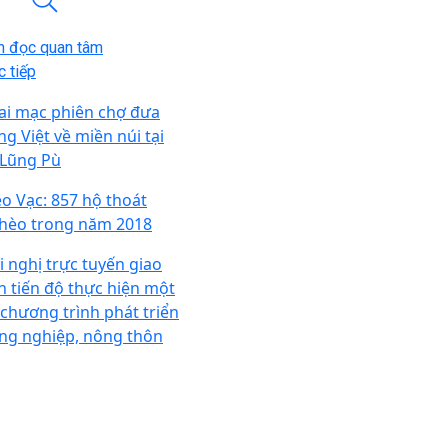
n đọc quan tâm
 tiếp
ai mạc phiên chợ đưa
ng Việt về miền núi tại
 Lũng Pù
o Vạc: 857 hộ thoát
hèo trong năm 2018
i nghị trực tuyến giao
n tiến độ thực hiện một
 chương trình phát triển
ng nghiệp, nông thôn