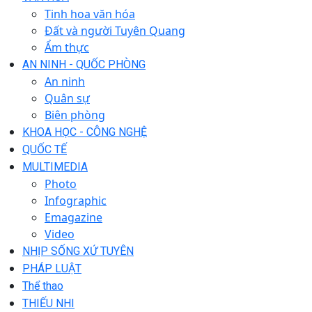
Tinh hoa văn hóa
Đất và người Tuyên Quang
Ẩm thực
AN NINH - QUỐC PHÒNG
An ninh
Quân sự
Biên phòng
KHOA HỌC - CÔNG NGHỆ
QUỐC TẾ
MULTIMEDIA
Photo
Infographic
Emagazine
Video
NHỊP SỐNG XỨ TUYÊN
PHÁP LUẬT
Thể thao
THIẾU NHI