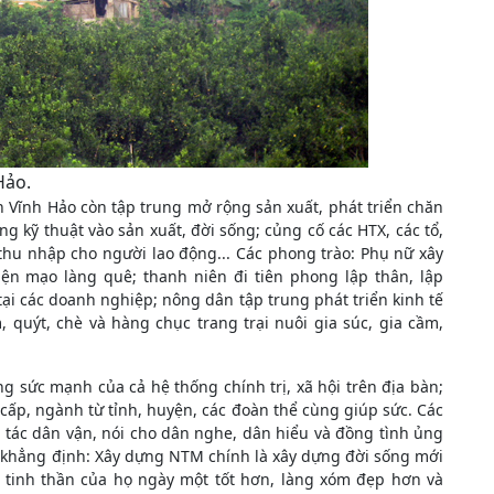
Hảo.
 Vĩnh Hảo còn tập trung mở rộng sản xuất, phát triển chăn
g kỹ thuật vào sản xuất, đời sống; củng cố các HTX, các tổ,
thu nhập cho người lao động... Các phong trào: Phụ nữ xây
ện mạo làng quê; thanh niên đi tiên phong lập thân, lập
ại các doanh nghiệp; nông dân tập trung phát triển kinh tế
 quýt, chè và hàng chục trang trại nuôi gia súc, gia cầm,
 sức mạnh của cả hệ thống chính trị, xã hội trên địa bàn;
 cấp, ngành từ tỉnh, huyện, các đoàn thể cùng giúp sức. Các
 tác dân vận, nói cho dân nghe, dân hiểu và đồng tình ủng
 khẳng định: Xây dựng NTM chính là xây dựng đời sống mới
, tinh thần của họ ngày một tốt hơn, làng xóm đẹp hơn và