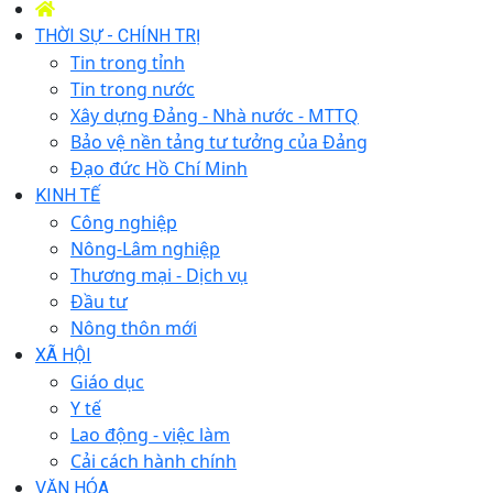
THỜI SỰ - CHÍNH TRỊ
Tin trong tỉnh
Tin trong nước
Xây dựng Đảng - Nhà nước - MTTQ
Bảo vệ nền tảng tư tưởng của Đảng
Đạo đức Hồ Chí Minh
KINH TẾ
Công nghiệp
Nông-Lâm nghiệp
Thương mại - Dịch vụ
Đầu tư
Nông thôn mới
XÃ HỘI
Giáo dục
Y tế
Lao động - việc làm
Cải cách hành chính
VĂN HÓA