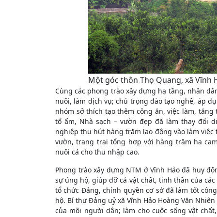
Một góc thôn Thọ Quang, xã Vĩnh 
Cùng các phong trào xây dựng hạ tầng, nhân dân
nuôi, làm dịch vụ; chú trọng đào tạo nghề, áp dụn
nhóm sở thích tạo thêm công ăn, việc làm, tăng 
tổ ấm, Nhà sạch – vườn đẹp đã làm thay đổi di
nghiệp thu hút hàng trăm lao động vào làm việc t
vườn, trang trại tổng hợp với hàng trăm ha cam,
nuôi cá cho thu nhập cao.
Phong trào xây dựng NTM ở Vĩnh Hảo đã huy động
sự ủng hộ, giúp đỡ cả vật chất, tinh thần của các
tổ chức Đảng, chính quyền cơ sở đã làm tốt công
hộ. Bí thư Đảng uỷ xã Vĩnh Hảo Hoàng Văn Nhiên
của mỗi người dân; làm cho cuộc sống vật chất