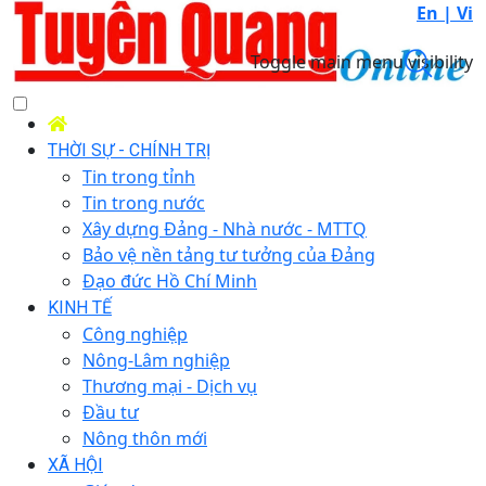
En |
Vi
Toggle main menu visibility
THỜI SỰ - CHÍNH TRỊ
Tin trong tỉnh
Tin trong nước
Xây dựng Đảng - Nhà nước - MTTQ
Bảo vệ nền tảng tư tưởng của Đảng
Đạo đức Hồ Chí Minh
KINH TẾ
Công nghiệp
Nông-Lâm nghiệp
Thương mại - Dịch vụ
Đầu tư
Nông thôn mới
XÃ HỘI