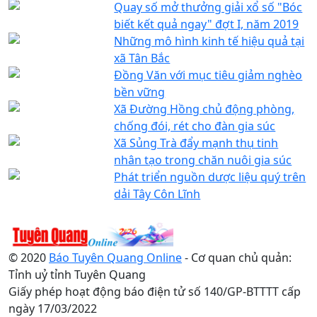
Quay số mở thưởng giải xổ số "Bóc
biết kết quả ngay" đợt I, năm 2019
Những mô hình kinh tế hiệu quả tại
xã Tân Bắc
Đồng Văn với mục tiêu giảm nghèo
bền vững
Xã Đường Hồng chủ động phòng,
chống đói, rét cho đàn gia súc
Xã Sủng Trà đẩy mạnh thụ tinh
nhân tạo trong chăn nuôi gia súc
Phát triển nguồn dược liệu quý trên
dải Tây Côn Lĩnh
© 2020
Báo Tuyên Quang Online
- Cơ quan chủ quản:
Tỉnh uỷ tỉnh Tuyên Quang
Giấy phép hoạt động báo điện tử số 140/GP-BTTTT cấp
ngày 17/03/2022