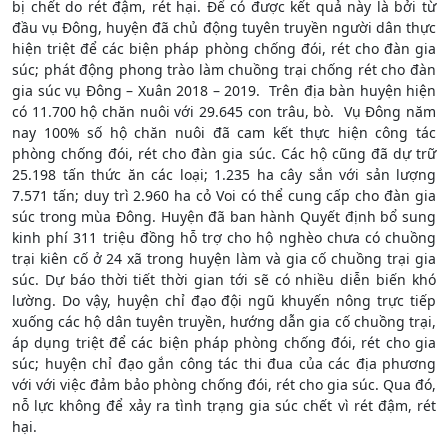
bị chết do rét đậm, rét hại. Để có được kết quả này là bởi từ
đầu vụ Đông, huyện đã chủ động tuyên truyền người dân thực
hiện triệt để các biện pháp phòng chống đói, rét cho đàn gia
súc; phát động phong trào làm chuồng trại chống rét cho đàn
gia súc vụ Đông – Xuân 2018 – 2019. Trên địa bàn huyện hiện
có 11.700 hộ chăn nuôi với 29.645 con trâu, bò. Vụ Đông năm
nay 100% số hộ chăn nuôi đã cam kết thực hiện công tác
phòng chống đói, rét cho đàn gia súc. Các hộ cũng đã dự trữ
25.198 tấn thức ăn các loại; 1.235 ha cây sắn với sản lượng
7.571 tấn; duy trì 2.960 ha cỏ Voi có thể cung cấp cho đàn gia
súc trong mùa Đông. Huyện đã ban hành Quyết định bổ sung
kinh phí 311 triệu đồng hỗ trợ cho hộ nghèo chưa có chuồng
trại kiên cố ở 24 xã trong huyện làm và gia cố chuồng trại gia
súc. Dự báo thời tiết thời gian tới sẽ có nhiều diễn biến khó
lường. Do vậy, huyện chỉ đạo đội ngũ khuyến nông trực tiếp
xuống các hộ dân tuyên truyền, hướng dẫn gia cố chuồng trại,
áp dụng triệt để các biện pháp phòng chống đói, rét cho gia
súc; huyện chỉ đạo gắn công tác thi đua của các địa phương
với với việc đảm bảo phòng chống đói, rét cho gia súc. Qua đó,
nỗ lực không để xảy ra tình trạng gia súc chết vì rét đậm, rét
hại.