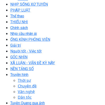
NHỊP SỐNG XỨ TUYÊN
PHÁP LUẬT
Thể thao
THIẾU NHI
Chính sách
Nhịp cầu nhân ái
ỐNG KÍNH PHÓNG VIÊN
Giải trí
Người tốt - Việc tốt
GÓC NHÌN
XÃ LUẬN - VẤN ĐỀ KỲ NÀY
NỀN TẢNG SỐ
Truyền hình
Thời sự
Chuyên đề
Văn nghệ
Dân tộc
Tuyên Quang qua ảnh