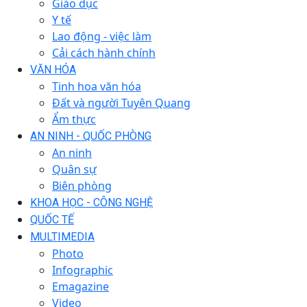
Giáo dục
Y tế
Lao động - việc làm
Cải cách hành chính
VĂN HÓA
Tinh hoa văn hóa
Đất và người Tuyên Quang
Ẩm thực
AN NINH - QUỐC PHÒNG
An ninh
Quân sự
Biên phòng
KHOA HỌC - CÔNG NGHỆ
QUỐC TẾ
MULTIMEDIA
Photo
Infographic
Emagazine
Video