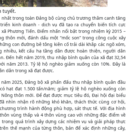
 tuyết.
ng nhất trong toàn Đảng bộ cùng chủ trương thâm canh tăng
 triển kinh doanh - dịch vụ đã tạo ra chuyển biến tích cực
n xã Phương Tiến. Điểm nhấn nổi bật trong nhiệm kỳ 2015 –
ng thôn mới, đánh dấu một “mốc son” trong công cuộc xây
hững con đường bê tông kiên cố trải dài khắp các ngõ xóm,
 nhiều, kết cấu hạ tầng dần được hoàn thiện, người dân
bản. Đến hết năm 2019, thu nhập bình quân của xã đạt 32,54
 với năm 2013. Tỷ lệ hộ nghèo giảm xuống còn 10%. Đây là
n dân trong xã đạt được.
ến năm 2025, Đảng bộ xã phấn đấu thu nhập bình quân đầu
 có hạt đạt 1.500 tấn/năm; giảm tỷ lệ hộ nghèo xuống còn
í Nông thôn mới. Để đạt được mục tiêu đó, Đại hội đại biểu
 đã nhìn nhận rõ những khó khăn, thách thức cùng cơ hội,
chương trình hành động phù hợp, sát thực tế. Với địa hình
thôn vùng thấp và 4 thôn vùng cao với những đặc điểm về
, trong quá trình xây dựng các nhiệm vụ và giải pháp thực
trên thế mạnh của từng thôn, bản để xác định những cây,