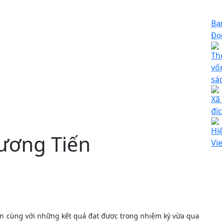
Bạ
Đọc
Th
vố
sá
Xã
đí
Hi
ương Tiến
Vi
iển cùng với những kết quả đạt được trong nhiệm kỳ vừa qua