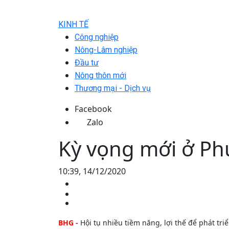
KINH TẾ
Công nghiệp
Nông-Lâm nghiệp
Đầu tư
Nông thôn mới
Thương mại - Dịch vụ
Facebook
Zalo
Kỳ vọng mới ở Ph
10:39, 14/12/2020
BHG -
Hội tụ nhiều tiềm năng, lợi thế để phát tr