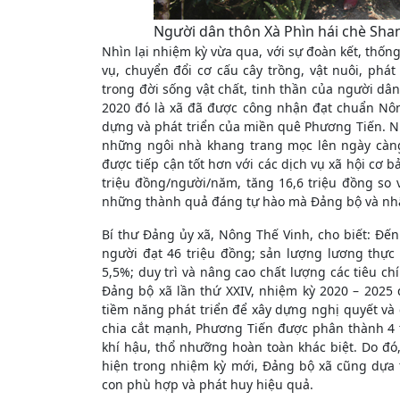
Người dân thôn Xà Phìn hái chè Shan
Nhìn lại nhiệm kỳ vừa qua, với sự đoàn kết, thố
vụ, chuyển đổi cơ cấu cây trồng, vật nuôi, phát
trong đời sống vật chất, tinh thần của người dâ
2020 đó là xã đã được công nhận đạt chuẩn Nô
dựng và phát triển của miền quê Phương Tiến. N
những ngôi nhà khang trang mọc lên ngày càng
được tiếp cận tốt hơn với các dịch vụ xã hội cơ 
triệu đồng/người/năm, tăng 16,6 triệu đồng so
những thành quả đáng tự hào mà Đảng bộ và nhâ
Bí thư Đảng ủy xã, Nông Thế Vinh, cho biết: Đ
người đạt 46 triệu đồng; sản lượng lương thực
5,5%; duy trì và nâng cao chất lượng các tiêu ch
Đảng bộ xã lần thứ XXIV, nhiệm kỳ 2020 – 2025
tiềm năng phát triển để xây dựng nghị quyết và 
chia cắt mạnh, Phương Tiến được phân thành 4 
khí hậu, thổ nhưỡng hoàn toàn khác biệt. Do đó
hiện trong nhiệm kỳ mới, Đảng bộ xã cũng dựa 
con phù hợp và phát huy hiệu quả.