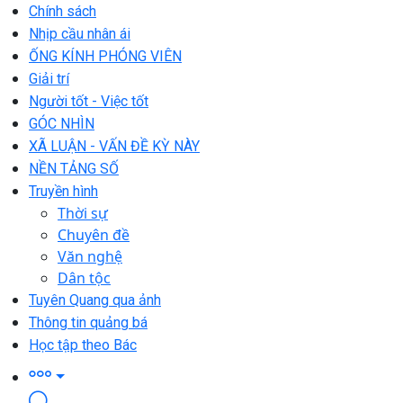
Chính sách
Nhịp cầu nhân ái
ỐNG KÍNH PHÓNG VIÊN
Giải trí
Người tốt - Việc tốt
GÓC NHÌN
XÃ LUẬN - VẤN ĐỀ KỲ NÀY
NỀN TẢNG SỐ
Truyền hình
Thời sự
Chuyên đề
Văn nghệ
Dân tộc
Tuyên Quang qua ảnh
Thông tin quảng bá
Học tập theo Bác