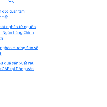
n đọc quan tâm
 tiếp
oát nghèo từ nguồn
n Ngân hàng Chính
ch
 nghèo Hương Sơn về
ch
ệu quả sản xuất rau
etGAP tại Đồng Văn