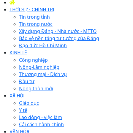
THỜI SỰ - CHÍNH TRỊ
Tin trong tỉnh
Tin trong nước
Xây dựng Đảng - Nhà nước - MTTQ
Bảo vệ nền tảng tư tưởng của Đảng
Đạo đức Hồ Chí Minh
KINH TẾ
Công nghiệp
Nông-Lâm nghiệp
Thương mại - Dịch vụ
Đầu tư
Nông thôn mới
XÃ HỘI
Giáo dục
Y tế
Lao động - việc làm
Cải cách hành chính
VĂN HÓA