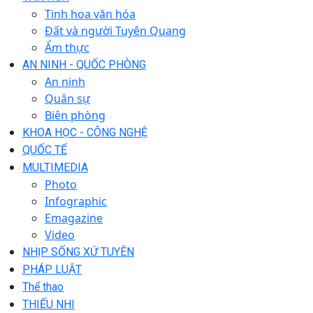
Tinh hoa văn hóa
Đất và người Tuyên Quang
Ẩm thực
AN NINH - QUỐC PHÒNG
An ninh
Quân sự
Biên phòng
KHOA HỌC - CÔNG NGHỆ
QUỐC TẾ
MULTIMEDIA
Photo
Infographic
Emagazine
Video
NHỊP SỐNG XỨ TUYÊN
PHÁP LUẬT
Thể thao
THIẾU NHI