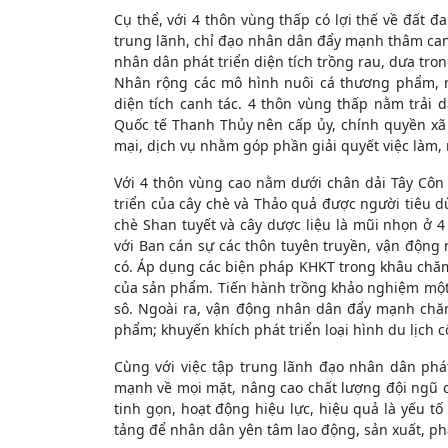
Cụ thể, với 4 thôn vùng thấp có lợi thế về đất đ
trung lãnh, chỉ đạo nhân dân đẩy mạnh thâm ca
nhân dân phát triển diện tích trồng rau, dưa tro
Nhân rộng các mô hình nuôi cá thương phẩm, n
diện tích canh tác. 4 thôn vùng thấp nằm trải 
Quốc tế Thanh Thủy nên cấp ủy, chính quyền x
mại, dịch vụ nhằm góp phần giải quyết việc làm,
Với 4 thôn vùng cao nằm dưới chân dải Tây Côn
triển của cây chè và Thảo quả được người tiêu d
chè Shan tuyết và cây dược liệu là mũi nhọn ở 4
với Ban cán sự các thôn tuyên truyền, vận động 
có. Áp dụng các biện pháp KHKT trong khâu chăm s
của sản phẩm. Tiến hành trồng khảo nghiệm một s
sô. Ngoài ra, vận động nhân dân đẩy mạnh chăn
phẩm; khuyến khích phát triển loại hình du lịch
Cùng với việc tập trung lãnh đạo nhân dân phá
mạnh về mọi mặt, nâng cao chất lượng đội ngũ c
tinh gọn, hoạt động hiệu lực, hiệu quả là yếu t
tảng để nhân dân yên tâm lao động, sản xuất, phát