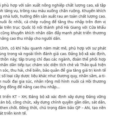
ai phù hợp với sản xuất nông nghiệp chất lượng cao, xã tập
nh tăng vụ, trồng rau màu xuống chân ruộng. Khuyến khích
ng nhà lưới, hướng đến sản xuất rau an toàn chất lượng cao.
uôi ốc nhồi, cá chép ruộng để tăng thu nhập trên đơn vị
dài trên trục Quốc lộ nối thành phố Hà Giang với Cửa khẩu
ã cũng khuyến khích nhân dân đẩy mạnh phát triển thương
 nâng cao thu nhập cho người dân.
 Lĩnh, có khí hậu quanh năm mát mẻ, phù hợp với sự phát
ùng trong và ngoài tỉnh đánh giá cao. Đảng bộ xã xác định,
 thôn này; tập trung chỉ đạo các ngành, đoàn thể phối hợp
nhân dân tiếp tục chăm sóc diện tích chè và Thảo quả hiện
óc, thu hái, chế biến, bảo quản để gia tăng giá trị kinh tế
ố loại cây dược liệu khác như: Đương quy, nhân sâm, a-ti-
 nuôi đại gia súc, nhân rộng mô hình nuôi cá Hồi thương
 cộng đồng để nâng cao thu nhập…
t triển KT – XH, Đảng bộ xã xác định xây dựng Đảng vững
án bộ, công chức, xây dựng chính quyền gần dân, sát dân,
ố then chốt. Đồng thời, chú trọng đảm bảo QP – AN, tạo nền
 triển kinh tế.