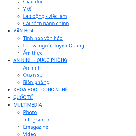
Giáo dục
Y tế
Lao động - việc làm
Cải cách hành chính
VĂN HÓA
Tinh hoa văn hóa
Đất và người Tuyên Quang
Ẩm thực
AN NINH - QUỐC PHÒNG
An ninh
Quân sự
Biên phòng
KHOA HỌC - CÔNG NGHỆ
QUỐC TẾ
MULTIMEDIA
Photo
Infographic
Emagazine
Video