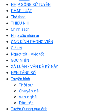
NHỊP SỐNG XỨ TUYÊN
PHÁP LUẬT
Thể thao
THIẾU NHI
Chính sách
Nhịp cầu nhân ái
ỐNG KÍNH PHÓNG VIÊN
Giải trí
Người tốt - Việc tốt
GÓC NHÌN
XÃ LUẬN - VẤN ĐỀ KỲ NÀY
NỀN TẢNG SỐ
Truyền hình
Thời sự
Chuyên đề
Văn nghệ
Dân tộc
Tuyên Quang qua ảnh