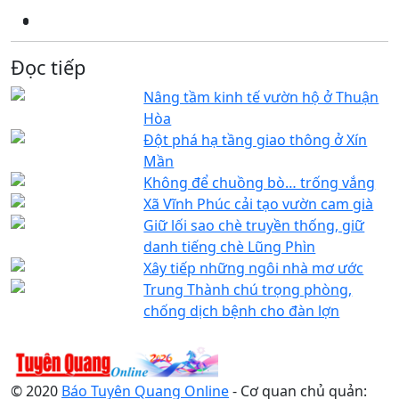
Đọc tiếp
Nâng tầm kinh tế vườn hộ ở Thuận
Hòa
Đột phá hạ tầng giao thông ở Xín
Mần
Không để chuồng bò… trống vắng
Xã Vĩnh Phúc cải tạo vườn cam già
Giữ lối sao chè truyền thống, giữ
danh tiếng chè Lũng Phìn
Xây tiếp những ngôi nhà mơ ước
Trung Thành chú trọng phòng,
chống dịch bệnh cho đàn lợn
© 2020
Báo Tuyên Quang Online
- Cơ quan chủ quản: