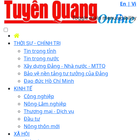
En |
Vi
Toggle main menu visibility
THỜI SỰ - CHÍNH TRỊ
Tin trong tỉnh
Tin trong nước
Xây dựng Đảng - Nhà nước - MTTQ
Bảo vệ nền tảng tư tưởng của Đảng
Đạo đức Hồ Chí Minh
KINH TẾ
Công nghiệp
Nông-Lâm nghiệp
Thương mại - Dịch vụ
Đầu tư
Nông thôn mới
XÃ HỘI