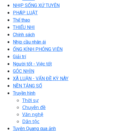
NHỊP SỐNG XỨ TUYÊN
PHÁP LUẬT
Thể thao
THIẾU NHI
Chính sách
Nhịp cầu nhân ái
ỐNG KÍNH PHÓNG VIÊN
Giải trí
Người tốt - Việc tốt
GÓC NHÌN
XÃ LUẬN - VẤN ĐỀ KỲ NÀY
NỀN TẢNG SỐ
Truyền hình
Thời sự
Chuyên đề
Văn nghệ
Dân tộc
Tuyên Quang qua ảnh