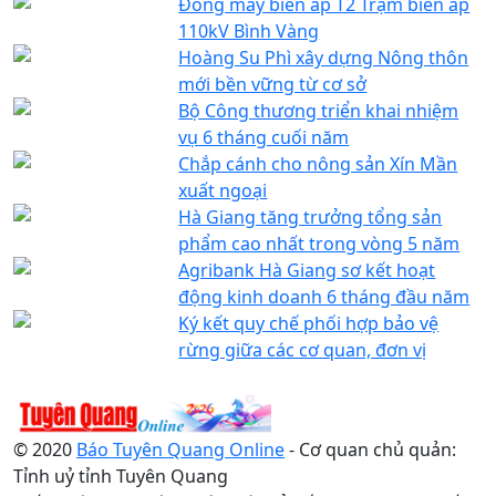
Đóng máy biến áp T2 Trạm biến áp
110kV Bình Vàng
Hoàng Su Phì xây dựng Nông thôn
mới bền vững từ cơ sở
Bộ Công thương triển khai nhiệm
vụ 6 tháng cuối năm
Chắp cánh cho nông sản Xín Mần
xuất ngoại
Hà Giang tăng trưởng tổng sản
phẩm cao nhất trong vòng 5 năm
Agribank Hà Giang sơ kết hoạt
động kinh doanh 6 tháng đầu năm
Ký kết quy chế phối hợp bảo vệ
rừng giữa các cơ quan, đơn vị
© 2020
Báo Tuyên Quang Online
- Cơ quan chủ quản:
Tỉnh uỷ tỉnh Tuyên Quang