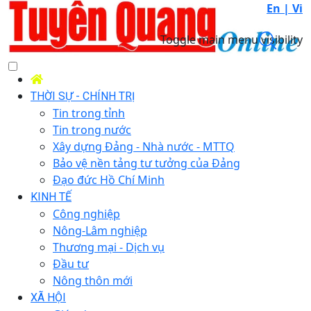
En |
Vi
Toggle main menu visibility
THỜI SỰ - CHÍNH TRỊ
Tin trong tỉnh
Tin trong nước
Xây dựng Đảng - Nhà nước - MTTQ
Bảo vệ nền tảng tư tưởng của Đảng
Đạo đức Hồ Chí Minh
KINH TẾ
Công nghiệp
Nông-Lâm nghiệp
Thương mại - Dịch vụ
Đầu tư
Nông thôn mới
XÃ HỘI