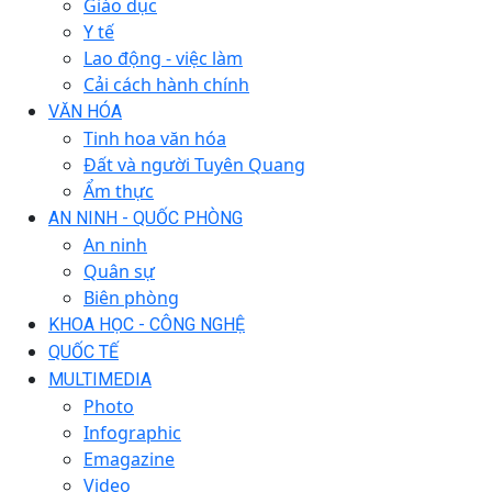
Giáo dục
Y tế
Lao động - việc làm
Cải cách hành chính
VĂN HÓA
Tinh hoa văn hóa
Đất và người Tuyên Quang
Ẩm thực
AN NINH - QUỐC PHÒNG
An ninh
Quân sự
Biên phòng
KHOA HỌC - CÔNG NGHỆ
QUỐC TẾ
MULTIMEDIA
Photo
Infographic
Emagazine
Video