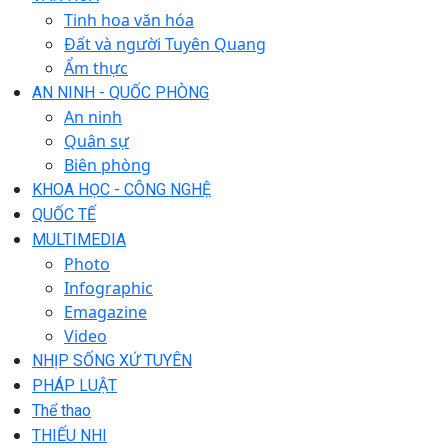
Tinh hoa văn hóa
Đất và người Tuyên Quang
Ẩm thực
AN NINH - QUỐC PHÒNG
An ninh
Quân sự
Biên phòng
KHOA HỌC - CÔNG NGHỆ
QUỐC TẾ
MULTIMEDIA
Photo
Infographic
Emagazine
Video
NHỊP SỐNG XỨ TUYÊN
PHÁP LUẬT
Thể thao
THIẾU NHI