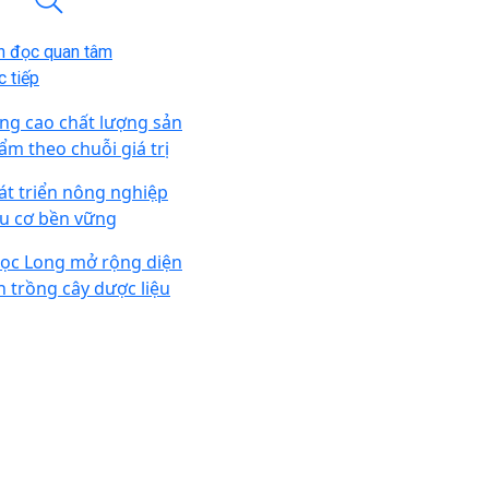
n đọc quan tâm
 tiếp
ng cao chất lượng sản
ẩm theo chuỗi giá trị
át triển nông nghiệp
u cơ bền vững
ọc Long mở rộng diện
ch trồng cây dược liệu