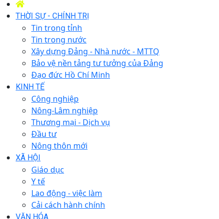
THỜI SỰ - CHÍNH TRỊ
Tin trong tỉnh
Tin trong nước
Xây dựng Đảng - Nhà nước - MTTQ
Bảo vệ nền tảng tư tưởng của Đảng
Đạo đức Hồ Chí Minh
KINH TẾ
Công nghiệp
Nông-Lâm nghiệp
Thương mại - Dịch vụ
Đầu tư
Nông thôn mới
XÃ HỘI
Giáo dục
Y tế
Lao động - việc làm
Cải cách hành chính
VĂN HÓA