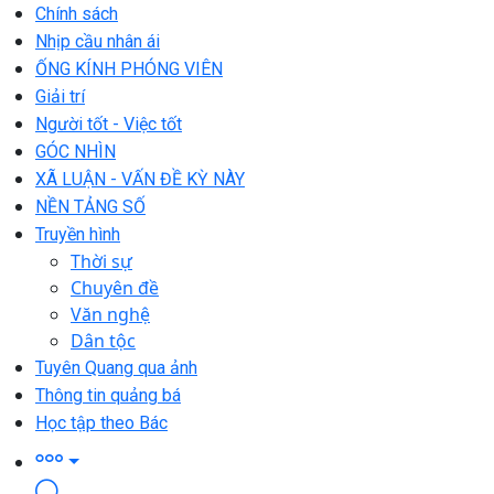
Chính sách
Nhịp cầu nhân ái
ỐNG KÍNH PHÓNG VIÊN
Giải trí
Người tốt - Việc tốt
GÓC NHÌN
XÃ LUẬN - VẤN ĐỀ KỲ NÀY
NỀN TẢNG SỐ
Truyền hình
Thời sự
Chuyên đề
Văn nghệ
Dân tộc
Tuyên Quang qua ảnh
Thông tin quảng bá
Học tập theo Bác