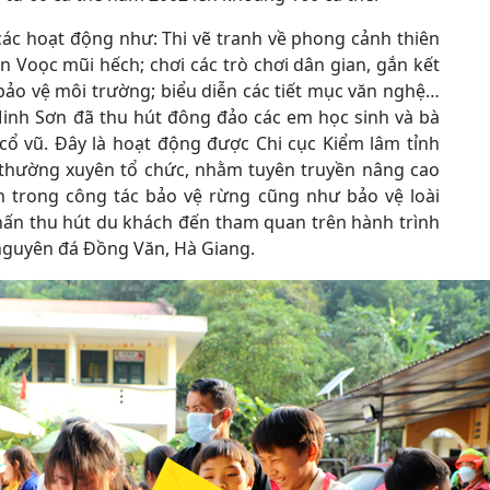
các hoạt động như: Thi vẽ tranh về phong cảnh thiên
 Voọc mũi hếch; chơi các trò chơi dân gian, gắn kết
 bảo vệ môi trường; biểu diễn các tiết mục văn nghệ…
 Minh Sơn đã thu hút đông đảo các em học sinh và bà
cổ vũ. Đây là hoạt động được Chi cục Kiểm lâm tỉnh
ỳ thường xuyên tổ chức, nhằm tuyên truyền nâng cao
n trong công tác bảo vệ rừng cũng như bảo vệ loài
ấn thu hút du khách đến tham quan trên hành trình
nguyên đá Đồng Văn, Hà Giang.