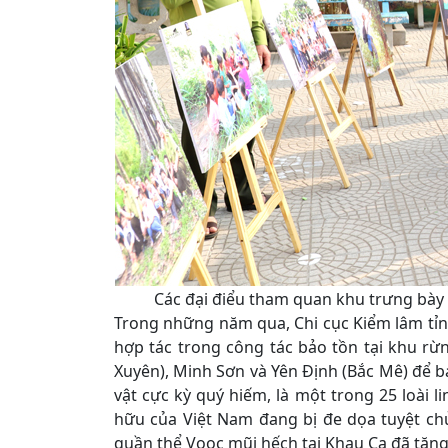
Các đại điểu tham quan khu trưng bày t
Trong những năm qua, Chi cục Kiểm lâm tỉn
hợp tác trong công tác bảo tồn tại khu rừ
Xuyên), Minh Sơn và Yên Định (Bắc Mê) để b
vật cực kỳ quý hiếm, là một trong 25 loài li
hữu của Việt Nam đang bị đe dọa tuyệt chủ
quần thể Voọc mũi hếch tại Khau Ca đã tăng