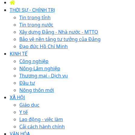
THỜI SỰ - CHÍNH TRỊ
Tin trong tỉnh
Tin trong nước
Xây dựng Đảng - Nhà nước - MTTQ
Bảo vệ nền tảng tư tưởng của Đảng
Đạo đức Hồ Chí Minh
KINH TẾ
Công nghiệp
Nông-Lâm nghiệp
Thương mại - Dịch vụ
Đầu tư
Nông thôn mới
XÃ HỘI
Giáo dục
Y tế
Lao động - việc làm
Cải cách hành chính
VĂN HÓA