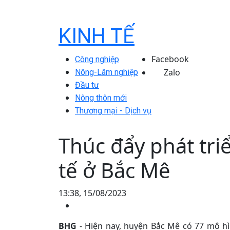
KINH TẾ
Facebook
Công nghiệp
Zalo
Nông-Lâm nghiệp
Đầu tư
Nông thôn mới
Thương mại - Dịch vụ
Thúc đẩy phát tri
tế ở Bắc Mê
13:38, 15/08/2023
BHG
- Hiện nay, huyện Bắc Mê có 77 mô hì