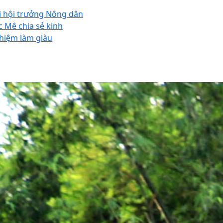
i hội trưởng Nông dân
c Mê chia sẻ kinh
hiệm làm giàu