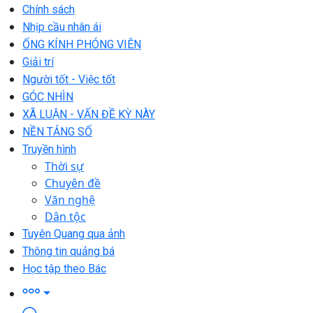
Chính sách
Nhịp cầu nhân ái
ỐNG KÍNH PHÓNG VIÊN
Giải trí
Người tốt - Việc tốt
GÓC NHÌN
XÃ LUẬN - VẤN ĐỀ KỲ NÀY
NỀN TẢNG SỐ
Truyền hình
Thời sự
Chuyên đề
Văn nghệ
Dân tộc
Tuyên Quang qua ảnh
Thông tin quảng bá
Học tập theo Bác