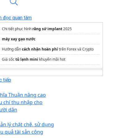
n đọc quan tâm
Chi tiết phục hình
răng sứ implant
2025
máy xay gạo nước
Hướng dẫn
cách nhận hoàn phí
trên Forex và Crypto
Giá sốc
tủ lạnh mini
khuyến mãi hot
 tiếp
hĩa Thuận nâng cao
êu chí thu nhập cho
ười dân
ản lý chặt chẽ, sử dụng
ệu quả tài sản công