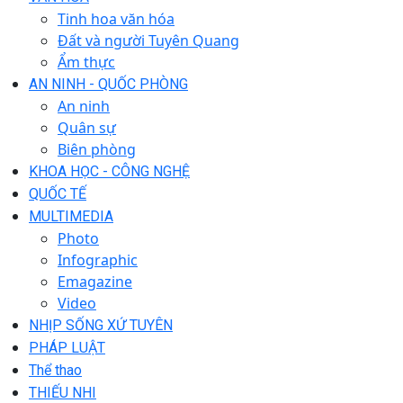
Tinh hoa văn hóa
Đất và người Tuyên Quang
Ẩm thực
AN NINH - QUỐC PHÒNG
An ninh
Quân sự
Biên phòng
KHOA HỌC - CÔNG NGHỆ
QUỐC TẾ
MULTIMEDIA
Photo
Infographic
Emagazine
Video
NHỊP SỐNG XỨ TUYÊN
PHÁP LUẬT
Thể thao
THIẾU NHI