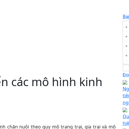
Bạ
Đọc
ển các mô hình kinh
Ng
ti
ng
Qu
hi
nh chăn nuôi theo quy mô trang trại, gia trại và mô