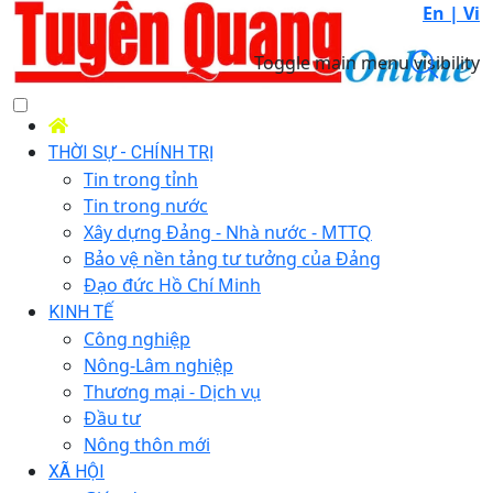
En |
Vi
Toggle main menu visibility
THỜI SỰ - CHÍNH TRỊ
Tin trong tỉnh
Tin trong nước
Xây dựng Đảng - Nhà nước - MTTQ
Bảo vệ nền tảng tư tưởng của Đảng
Đạo đức Hồ Chí Minh
KINH TẾ
Công nghiệp
Nông-Lâm nghiệp
Thương mại - Dịch vụ
Đầu tư
Nông thôn mới
XÃ HỘI