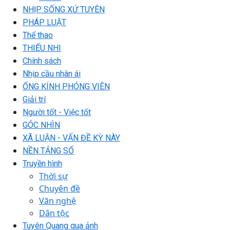
NHỊP SỐNG XỨ TUYÊN
PHÁP LUẬT
Thể thao
THIẾU NHI
Chính sách
Nhịp cầu nhân ái
ỐNG KÍNH PHÓNG VIÊN
Giải trí
Người tốt - Việc tốt
GÓC NHÌN
XÃ LUẬN - VẤN ĐỀ KỲ NÀY
NỀN TẢNG SỐ
Truyền hình
Thời sự
Chuyên đề
Văn nghệ
Dân tộc
Tuyên Quang qua ảnh