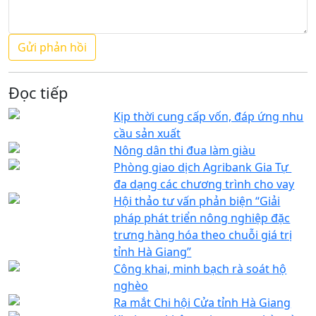
Đọc tiếp
Kịp thời cung cấp vốn, đáp ứng nhu
cầu sản xuất
Nông dân thi đua làm giàu
Phòng giao dịch Agribank Gia Tự
đa dạng các chương trình cho vay
Hội thảo tư vấn phản biện “Giải
pháp phát triển nông nghiệp đặc
trưng hàng hóa theo chuỗi giá trị
tỉnh Hà Giang”
Công khai, minh bạch rà soát hộ
nghèo
Ra mắt Chi hội Cửa tỉnh Hà Giang