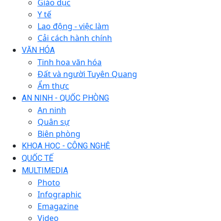
Giáo dục
Y tế
Lao động - việc làm
Cải cách hành chính
VĂN HÓA
Tinh hoa văn hóa
Đất và người Tuyên Quang
Ẩm thực
AN NINH - QUỐC PHÒNG
An ninh
Quân sự
Biên phòng
KHOA HỌC - CÔNG NGHỆ
QUỐC TẾ
MULTIMEDIA
Photo
Infographic
Emagazine
Video