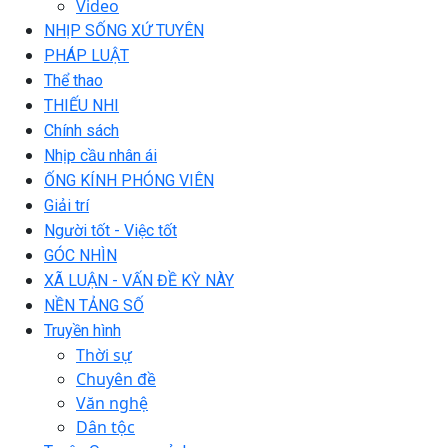
Video
NHỊP SỐNG XỨ TUYÊN
PHÁP LUẬT
Thể thao
THIẾU NHI
Chính sách
Nhịp cầu nhân ái
ỐNG KÍNH PHÓNG VIÊN
Giải trí
Người tốt - Việc tốt
GÓC NHÌN
XÃ LUẬN - VẤN ĐỀ KỲ NÀY
NỀN TẢNG SỐ
Truyền hình
Thời sự
Chuyên đề
Văn nghệ
Dân tộc