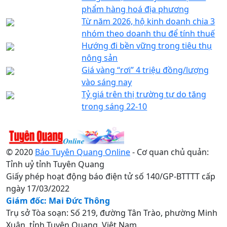
phẩm hàng hoá địa phương
Từ năm 2026, hộ kinh doanh chia 3
nhóm theo doanh thu để tính thuế
Hướng đi bền vững trong tiêu thụ
nông sản
Giá vàng “rơi” 4 triệu đồng/lượng
vào sáng nay
Tỷ giá trên thị trường tự do tăng
trong sáng 22-10
© 2020
Báo Tuyên Quang Online
- Cơ quan chủ quản:
Tỉnh uỷ tỉnh Tuyên Quang
Giấy phép hoạt động báo điện tử số 140/GP-BTTTT cấp
ngày 17/03/2022
Giám đốc: Mai Đức Thông
Trụ sở Tòa soạn: Số 219, đường Tân Trào, phường Minh
Xuân, tỉnh Tuyên Quang, Việt Nam.