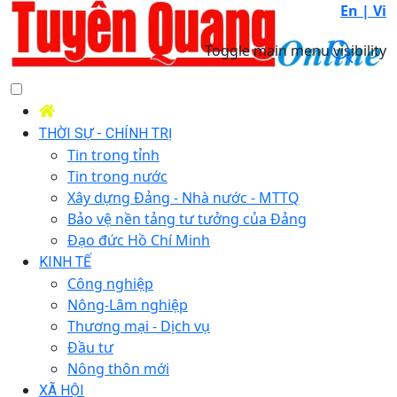
En |
Vi
Toggle main menu visibility
THỜI SỰ - CHÍNH TRỊ
Tin trong tỉnh
Tin trong nước
Xây dựng Đảng - Nhà nước - MTTQ
Bảo vệ nền tảng tư tưởng của Đảng
Đạo đức Hồ Chí Minh
KINH TẾ
Công nghiệp
Nông-Lâm nghiệp
Thương mại - Dịch vụ
Đầu tư
Nông thôn mới
XÃ HỘI