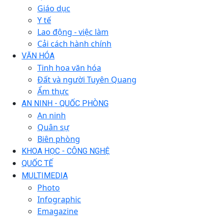
Giáo dục
Y tế
Lao động - việc làm
Cải cách hành chính
VĂN HÓA
Tinh hoa văn hóa
Đất và người Tuyên Quang
Ẩm thực
AN NINH - QUỐC PHÒNG
An ninh
Quân sự
Biên phòng
KHOA HỌC - CÔNG NGHỆ
QUỐC TẾ
MULTIMEDIA
Photo
Infographic
Emagazine