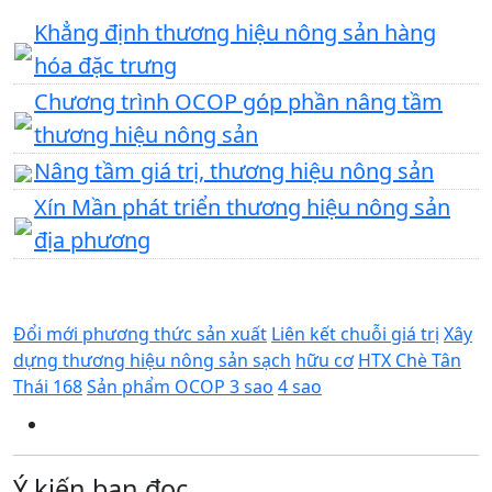
Khẳng định thương hiệu nông sản hàng
hóa đặc trưng
Chương trình OCOP góp phần nâng tầm
thương hiệu nông sản
Nâng tầm giá trị, thương hiệu nông sản
Xín Mần phát triển thương hiệu nông sản
địa phương
Đổi mới phương thức sản xuất
Liên kết chuỗi giá trị
Xây
dựng thương hiệu nông sản sạch
hữu cơ
HTX Chè Tân
Thái 168
Sản phẩm OCOP 3 sao
4 sao
Ý kiến bạn đọc