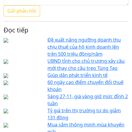
Đọc tiếp
Đề xuất nâng ngưỡng doanh thu
chịu thuế của hộ kinh doanh lên
trên 500 triệu đồng/năm
UBND tỉnh cho chủ trương xây cầu
mới thay cho cầu treo Tùng Tạo
Giúp dân phát triển kinh tế
60 ngày cao điểm chuyển đổi thuế
khoán
Sáng 27-11, giá vàng giữ mức đỉnh 2
tuần
Tỷ giá trên thị trường tự do giảm
131 đồng
Mua sắm thông minh mùa khuyến
mãi