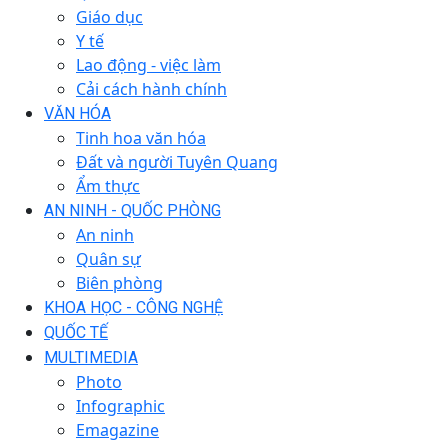
Giáo dục
Y tế
Lao động - việc làm
Cải cách hành chính
VĂN HÓA
Tinh hoa văn hóa
Đất và người Tuyên Quang
Ẩm thực
AN NINH - QUỐC PHÒNG
An ninh
Quân sự
Biên phòng
KHOA HỌC - CÔNG NGHỆ
QUỐC TẾ
MULTIMEDIA
Photo
Infographic
Emagazine