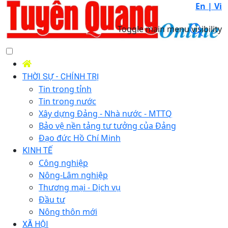
En |
Vi
Toggle main menu visibility
THỜI SỰ - CHÍNH TRỊ
Tin trong tỉnh
Tin trong nước
Xây dựng Đảng - Nhà nước - MTTQ
Bảo vệ nền tảng tư tưởng của Đảng
Đạo đức Hồ Chí Minh
KINH TẾ
Công nghiệp
Nông-Lâm nghiệp
Thương mại - Dịch vụ
Đầu tư
Nông thôn mới
XÃ HỘI