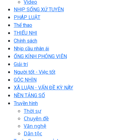
Video
NHỊP SỐNG XỨ TUYÊN
PHÁP LUẬT
Thể thao
THIẾU NHI
Chính sách
Nhịp cầu nhân ái
ỐNG KÍNH PHÓNG VIÊN
Giải trí
Người tốt - Việc tốt
GÓC NHÌN
XÃ LUẬN - VẤN ĐỀ KỲ NÀY
NỀN TẢNG SỐ
Truyền hình
Thời sự
Chuyên đề
Văn nghệ
Dân tộc