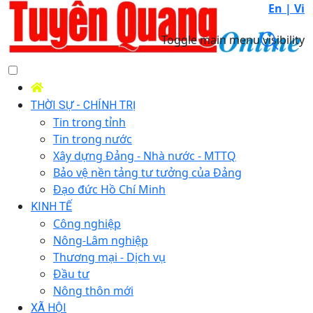
En |
Vi
Toggle main menu visibility
THỜI SỰ - CHÍNH TRỊ
Tin trong tỉnh
Tin trong nước
Xây dựng Đảng - Nhà nước - MTTQ
Bảo vệ nền tảng tư tưởng của Đảng
Đạo đức Hồ Chí Minh
KINH TẾ
Công nghiệp
Nông-Lâm nghiệp
Thương mại - Dịch vụ
Đầu tư
Nông thôn mới
XÃ HỘI