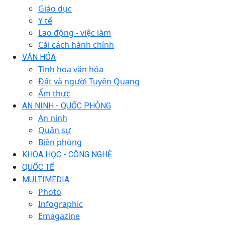
Giáo dục
Y tế
Lao động - việc làm
Cải cách hành chính
VĂN HÓA
Tinh hoa văn hóa
Đất và người Tuyên Quang
Ẩm thực
AN NINH - QUỐC PHÒNG
An ninh
Quân sự
Biên phòng
KHOA HỌC - CÔNG NGHỆ
QUỐC TẾ
MULTIMEDIA
Photo
Infographic
Emagazine