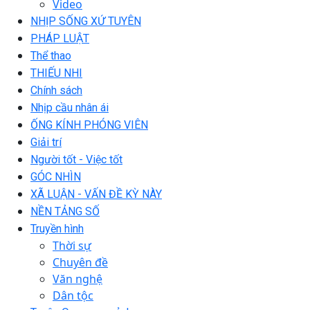
Video
NHỊP SỐNG XỨ TUYÊN
PHÁP LUẬT
Thể thao
THIẾU NHI
Chính sách
Nhịp cầu nhân ái
ỐNG KÍNH PHÓNG VIÊN
Giải trí
Người tốt - Việc tốt
GÓC NHÌN
XÃ LUẬN - VẤN ĐỀ KỲ NÀY
NỀN TẢNG SỐ
Truyền hình
Thời sự
Chuyên đề
Văn nghệ
Dân tộc