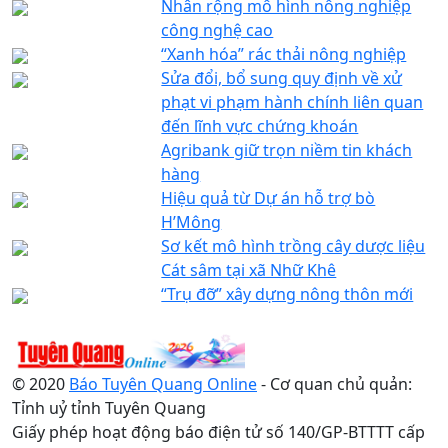
Nhân rộng mô hình nông nghiệp
công nghệ cao
“Xanh hóa” rác thải nông nghiệp
Sửa đổi, bổ sung quy định về xử
phạt vi phạm hành chính liên quan
đến lĩnh vực chứng khoán
Agribank giữ trọn niềm tin khách
hàng
Hiệu quả từ Dự án hỗ trợ bò
H’Mông
Sơ kết mô hình trồng cây dược liệu
Cát sâm tại xã Nhữ Khê
“Trụ đỡ” xây dựng nông thôn mới
© 2020
Báo Tuyên Quang Online
- Cơ quan chủ quản:
Tỉnh uỷ tỉnh Tuyên Quang
Giấy phép hoạt động báo điện tử số 140/GP-BTTTT cấp