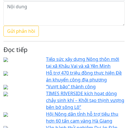
Đọc tiếp
Tiếp sức xây dựng Nông thôn mới
tại xã Khâu Vai và xã Yên Minh
Hỗ trợ 470 triệu đồng thực hiện Đề
án khuyến công địa phương
“Vượt bão” thành công
TIMES RIVERSIDE kích hoạt dòng
chảy sinh khí – Khởi tạo thịnh vượng
bên bờ sông Lô”
Hội Nông dân tỉnh hỗ trợ tiêu thụ
hơn 60 tấn cam vàng Hà Giang
Vận hành thử nghiệm Dự án Đập