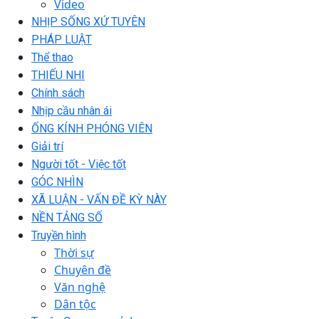
Video
NHỊP SỐNG XỨ TUYÊN
PHÁP LUẬT
Thể thao
THIẾU NHI
Chính sách
Nhịp cầu nhân ái
ỐNG KÍNH PHÓNG VIÊN
Giải trí
Người tốt - Việc tốt
GÓC NHÌN
XÃ LUẬN - VẤN ĐỀ KỲ NÀY
NỀN TẢNG SỐ
Truyền hình
Thời sự
Chuyên đề
Văn nghệ
Dân tộc