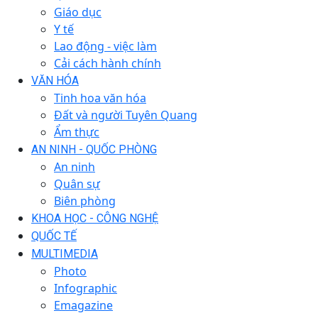
Giáo dục
Y tế
Lao động - việc làm
Cải cách hành chính
VĂN HÓA
Tinh hoa văn hóa
Đất và người Tuyên Quang
Ẩm thực
AN NINH - QUỐC PHÒNG
An ninh
Quân sự
Biên phòng
KHOA HỌC - CÔNG NGHỆ
QUỐC TẾ
MULTIMEDIA
Photo
Infographic
Emagazine