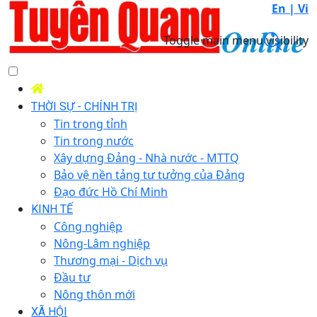
En |
Vi
Toggle main menu visibility
THỜI SỰ - CHÍNH TRỊ
Tin trong tỉnh
Tin trong nước
Xây dựng Đảng - Nhà nước - MTTQ
Bảo vệ nền tảng tư tưởng của Đảng
Đạo đức Hồ Chí Minh
KINH TẾ
Công nghiệp
Nông-Lâm nghiệp
Thương mại - Dịch vụ
Đầu tư
Nông thôn mới
XÃ HỘI