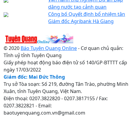
dâng nước tạo cảnh quan
Công bố Quyết định bổ nhiệm tân
Giám đốc Agribank Hà Giang
© 2020
Báo Tuyên Quang Online
- Cơ quan chủ quản:
Tỉnh uỷ tỉnh Tuyên Quang
Giấy phép hoạt động báo điện tử số 140/GP-BTTTT cấp
ngày 17/03/2022
Giám đốc: Mai Đức Thông
Trụ sở Tòa soạn: Số 219, đường Tân Trào, phường Minh
Xuân, tỉnh Tuyên Quang, Việt Nam.
Điện thoại: 0207.3822820 - 0207.3817155 / Fax:
0207.3822821 - Email:
baotuyenquang.com.vn@gmail.com