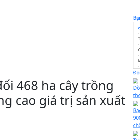
Bạ
T
Đọc
ổi 468 ha cây trồng
Đồ
g cao giá trị sản xuất
th
b
Bạ
90
ch