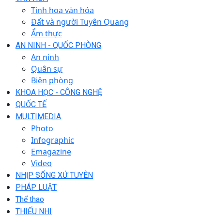
Tinh hoa văn hóa
Đất và người Tuyên Quang
Ẩm thực
AN NINH - QUỐC PHÒNG
An ninh
Quân sự
Biên phòng
KHOA HỌC - CÔNG NGHỆ
QUỐC TẾ
MULTIMEDIA
Photo
Infographic
Emagazine
Video
NHỊP SỐNG XỨ TUYÊN
PHÁP LUẬT
Thể thao
THIẾU NHI