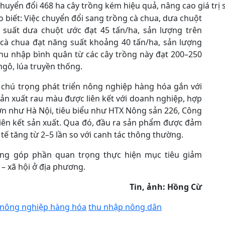
huyển đổi 468 ha cây trồng kém hiệu quả, nâng cao giá trị 
 biết: Việc chuyển đổi sang trồng cà chua, dưa chuột
g suất dưa chuột ước đạt 45 tấn/ha, sản lượng trên
 cà chua đạt năng suất khoảng 40 tấn/ha, sản lượng
Thu nhập bình quân từ các cây trồng này đạt 200–250
ngô, lúa truyền thống.
 chú trọng phát triển nông nghiệp hàng hóa gắn với
sản xuất rau màu được liên kết với doanh nghiệp, hợp
 lớn như Hà Nội, tiêu biểu như HTX Nông sản 226, Công
iên kết sản xuất. Qua đó, đầu ra sản phẩm được đảm
h tế tăng từ 2–5 lần so với canh tác thông thường.
ang góp phần quan trọng thực hiện mục tiêu giảm
 – xã hội ở địa phương.
Tin, ảnh: Hồng Cừ
nông nghiệp hàng hóa
thu nhập nông dân