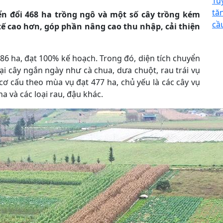
Tu
tă
n đổi 468 ha trồng ngô và một số cây trồng kém
cầ
h tế cao hơn, góp phần nâng cao thu nhập, cải thiện
486 ha, đạt 100% kế hoạch. Trong đó, diện tích chuyển
oại cây ngắn ngày như cà chua, dưa chuột, rau trái vụ
cơ cấu theo mùa vụ đạt 477 ha, chủ yếu là các cây vụ
a và các loại rau, đậu khác.