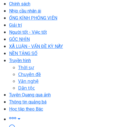
Chính sách
Nhịp cầu nhân ái
ỐNG KÍNH PHÓNG VIÊN
Giải trí
Người tốt - Việc tốt
GÓC NHÌN
XÃ LUẬN - VẤN ĐỀ KỲ NÀY
NỀN TẢNG SỐ
Truyền hình
Thời sự
Chuyên đề
Văn nghệ
Dân tộc
Tuyên Quang qua ảnh
Thông tin quảng bá
Học tập theo Bác