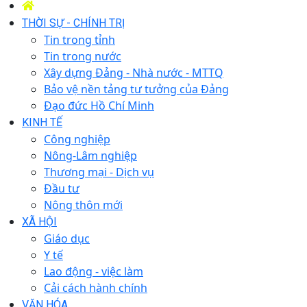
THỜI SỰ - CHÍNH TRỊ
Tin trong tỉnh
Tin trong nước
Xây dựng Đảng - Nhà nước - MTTQ
Bảo vệ nền tảng tư tưởng của Đảng
Đạo đức Hồ Chí Minh
KINH TẾ
Công nghiệp
Nông-Lâm nghiệp
Thương mại - Dịch vụ
Đầu tư
Nông thôn mới
XÃ HỘI
Giáo dục
Y tế
Lao động - việc làm
Cải cách hành chính
VĂN HÓA