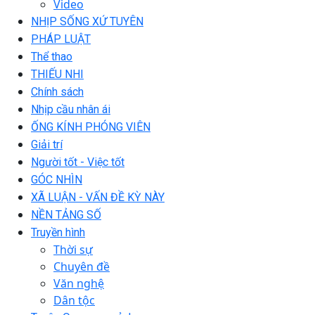
Video
NHỊP SỐNG XỨ TUYÊN
PHÁP LUẬT
Thể thao
THIẾU NHI
Chính sách
Nhịp cầu nhân ái
ỐNG KÍNH PHÓNG VIÊN
Giải trí
Người tốt - Việc tốt
GÓC NHÌN
XÃ LUẬN - VẤN ĐỀ KỲ NÀY
NỀN TẢNG SỐ
Truyền hình
Thời sự
Chuyên đề
Văn nghệ
Dân tộc