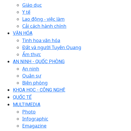
Giáo dục
Y tế
Lao động - việc làm
Cải cách hành chính
VĂN HÓA
Tinh hoa văn hóa
Đất và người Tuyên Quang
Ẩm thực
AN NINH - QUỐC PHÒNG
An ninh
Quân sự
Biên phòng
KHOA HỌC - CÔNG NGHỆ
QUỐC TẾ
MULTIMEDIA
Photo
Infographic
Emagazine