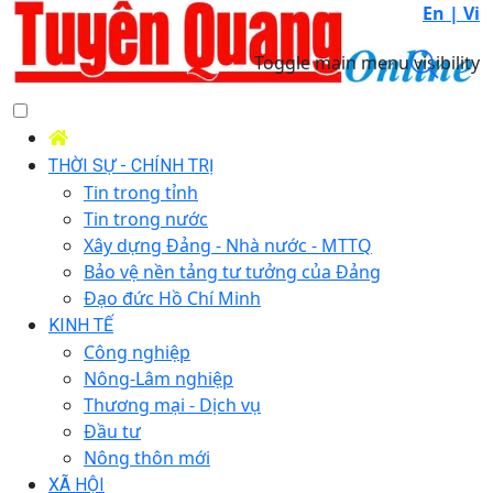
En |
Vi
Toggle main menu visibility
THỜI SỰ - CHÍNH TRỊ
Tin trong tỉnh
Tin trong nước
Xây dựng Đảng - Nhà nước - MTTQ
Bảo vệ nền tảng tư tưởng của Đảng
Đạo đức Hồ Chí Minh
KINH TẾ
Công nghiệp
Nông-Lâm nghiệp
Thương mại - Dịch vụ
Đầu tư
Nông thôn mới
XÃ HỘI