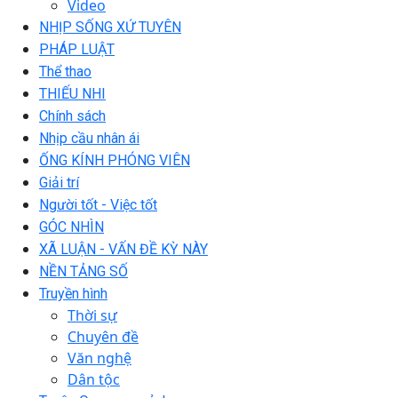
Video
NHỊP SỐNG XỨ TUYÊN
PHÁP LUẬT
Thể thao
THIẾU NHI
Chính sách
Nhịp cầu nhân ái
ỐNG KÍNH PHÓNG VIÊN
Giải trí
Người tốt - Việc tốt
GÓC NHÌN
XÃ LUẬN - VẤN ĐỀ KỲ NÀY
NỀN TẢNG SỐ
Truyền hình
Thời sự
Chuyên đề
Văn nghệ
Dân tộc