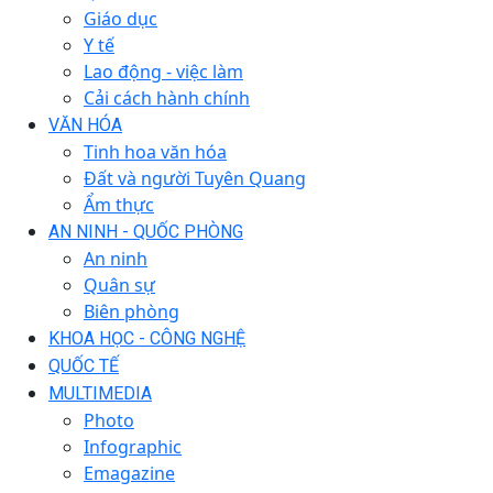
Giáo dục
Y tế
Lao động - việc làm
Cải cách hành chính
VĂN HÓA
Tinh hoa văn hóa
Đất và người Tuyên Quang
Ẩm thực
AN NINH - QUỐC PHÒNG
An ninh
Quân sự
Biên phòng
KHOA HỌC - CÔNG NGHỆ
QUỐC TẾ
MULTIMEDIA
Photo
Infographic
Emagazine