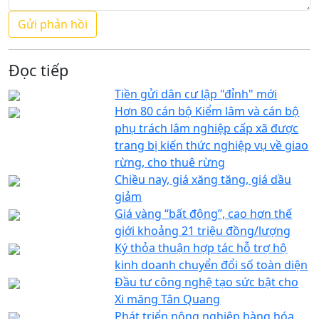
Đọc tiếp
Tiền gửi dân cư lập "đỉnh" mới
Hơn 80 cán bộ Kiểm lâm và cán bộ
phụ trách lâm nghiệp cấp xã được
trang bị kiến thức nghiệp vụ về giao
rừng, cho thuê rừng
Chiều nay, giá xăng tăng, giá dầu
giảm
Giá vàng “bất động”, cao hơn thế
giới khoảng 21 triệu đồng/lượng
Ký thỏa thuận hợp tác hỗ trợ hộ
kinh doanh chuyển đổi số toàn diện
Đầu tư công nghệ tạo sức bật cho
Xi măng Tân Quang
Phát triển nông nghiệp hàng hóa,