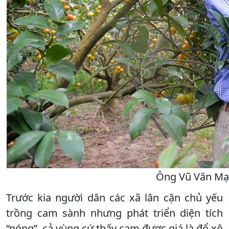
Ông Vũ Văn Mạn
Trước kia người dân các xã lân cận chủ yếu
trồng cam sành nhưng phát triển diện tích
“nóng”, cả vùng cứ thấy cam được giá là đổ xô