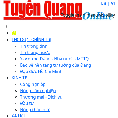
En |
Vi
Toggle main menu visibility
THỜI SỰ - CHÍNH TRỊ
Tin trong tỉnh
Tin trong nước
Xây dựng Đảng - Nhà nước - MTTQ
Bảo vệ nền tảng tư tưởng của Đảng
Đạo đức Hồ Chí Minh
KINH TẾ
Công nghiệp
Nông-Lâm nghiệp
Thương mại - Dịch vụ
Đầu tư
Nông thôn mới
XÃ HỘI