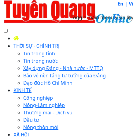
En |
Vi
Toggle main menu visibility
THỜI SỰ - CHÍNH TRỊ
Tin trong tỉnh
Tin trong nước
Xây dựng Đảng - Nhà nước - MTTQ
Bảo vệ nền tảng tư tưởng của Đảng
Đạo đức Hồ Chí Minh
KINH TẾ
Công nghiệp
Nông-Lâm nghiệp
Thương mại - Dịch vụ
Đầu tư
Nông thôn mới
XÃ HỘI