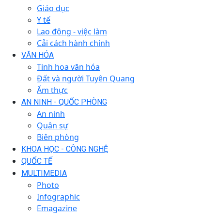
Giáo dục
Y tế
Lao động - việc làm
Cải cách hành chính
VĂN HÓA
Tinh hoa văn hóa
Đất và người Tuyên Quang
Ẩm thực
AN NINH - QUỐC PHÒNG
An ninh
Quân sự
Biên phòng
KHOA HỌC - CÔNG NGHỆ
QUỐC TẾ
MULTIMEDIA
Photo
Infographic
Emagazine