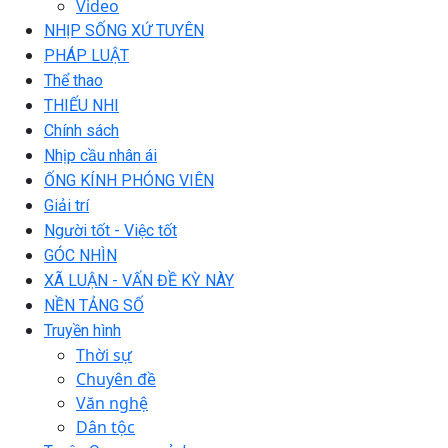
Video
NHỊP SỐNG XỨ TUYÊN
PHÁP LUẬT
Thể thao
THIẾU NHI
Chính sách
Nhịp cầu nhân ái
ỐNG KÍNH PHÓNG VIÊN
Giải trí
Người tốt - Việc tốt
GÓC NHÌN
XÃ LUẬN - VẤN ĐỀ KỲ NÀY
NỀN TẢNG SỐ
Truyền hình
Thời sự
Chuyên đề
Văn nghệ
Dân tộc