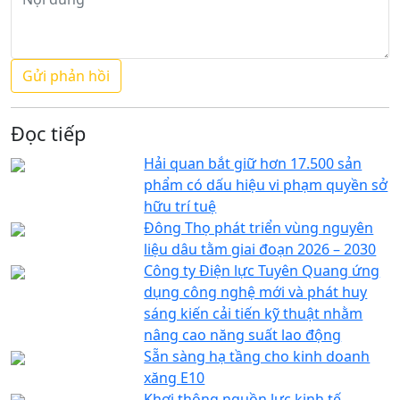
Đọc tiếp
Hải quan bắt giữ hơn 17.500 sản
phẩm có dấu hiệu vi phạm quyền sở
hữu trí tuệ
Đông Thọ phát triển vùng nguyên
liệu dâu tằm giai đoạn 2026 – 2030
Công ty Điện lực Tuyên Quang ứng
dụng công nghệ mới và phát huy
sáng kiến cải tiến kỹ thuật nhằm
nâng cao năng suất lao động
Sẵn sàng hạ tầng cho kinh doanh
xăng E10
Khơi thông nguồn lực kinh tế