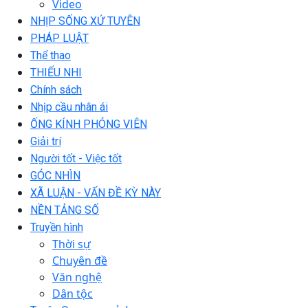
Video
NHỊP SỐNG XỨ TUYÊN
PHÁP LUẬT
Thể thao
THIẾU NHI
Chính sách
Nhịp cầu nhân ái
ỐNG KÍNH PHÓNG VIÊN
Giải trí
Người tốt - Việc tốt
GÓC NHÌN
XÃ LUẬN - VẤN ĐỀ KỲ NÀY
NỀN TẢNG SỐ
Truyền hình
Thời sự
Chuyên đề
Văn nghệ
Dân tộc