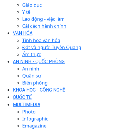
Giáo dục
Y tế
Lao động - việc làm
Cải cách hành chính
VĂN HÓA
Tinh hoa văn hóa
Đất và người Tuyên Quang
Ẩm thực
AN NINH - QUỐC PHÒNG
An ninh
Quân sự
Biên phòng
KHOA HỌC - CÔNG NGHỆ
QUỐC TẾ
MULTIMEDIA
Photo
Infographic
Emagazine