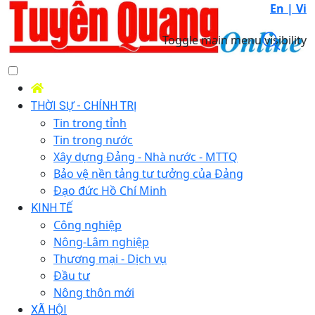
En |
Vi
Toggle main menu visibility
THỜI SỰ - CHÍNH TRỊ
Tin trong tỉnh
Tin trong nước
Xây dựng Đảng - Nhà nước - MTTQ
Bảo vệ nền tảng tư tưởng của Đảng
Đạo đức Hồ Chí Minh
KINH TẾ
Công nghiệp
Nông-Lâm nghiệp
Thương mại - Dịch vụ
Đầu tư
Nông thôn mới
XÃ HỘI