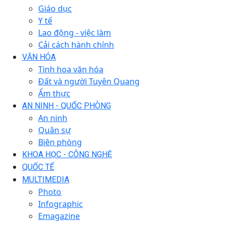
Giáo dục
Y tế
Lao động - việc làm
Cải cách hành chính
VĂN HÓA
Tinh hoa văn hóa
Đất và người Tuyên Quang
Ẩm thực
AN NINH - QUỐC PHÒNG
An ninh
Quân sự
Biên phòng
KHOA HỌC - CÔNG NGHỆ
QUỐC TẾ
MULTIMEDIA
Photo
Infographic
Emagazine