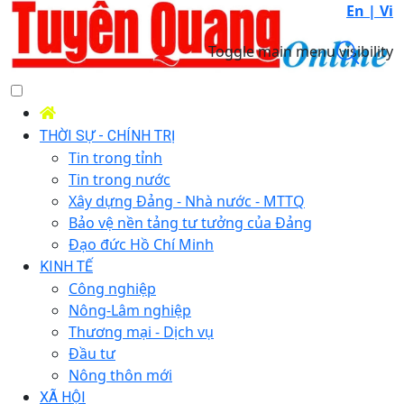
En |
Vi
Toggle main menu visibility
THỜI SỰ - CHÍNH TRỊ
Tin trong tỉnh
Tin trong nước
Xây dựng Đảng - Nhà nước - MTTQ
Bảo vệ nền tảng tư tưởng của Đảng
Đạo đức Hồ Chí Minh
KINH TẾ
Công nghiệp
Nông-Lâm nghiệp
Thương mại - Dịch vụ
Đầu tư
Nông thôn mới
XÃ HỘI