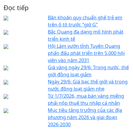
Đọc tiếp
Băn khoăn quy chuẩn ghế trẻ em
trên ô tô trước “giờ G”
Bắc Quang đa dạng mô hình phát
triển kinh tế
Hội Làm vườn tỉnh Tuyên Quang
phấn đấu phát triển trên 5.000 hội
viên vào năm 2031
Giá vàng ngày 29/6: Trong nước, thế
giới đồng loạt giảm
Ngày 29/6: Giá bạc thế giới và trong
nước đồng loạt giảm nhẹ
Từ 1/7/2026, mua bán vàng miếng
phải nộp thuế thu nhập cá nhân
Mục tiêu tăng trưởng của các địa
phương năm 2026 và giai đoạn
2026-2030