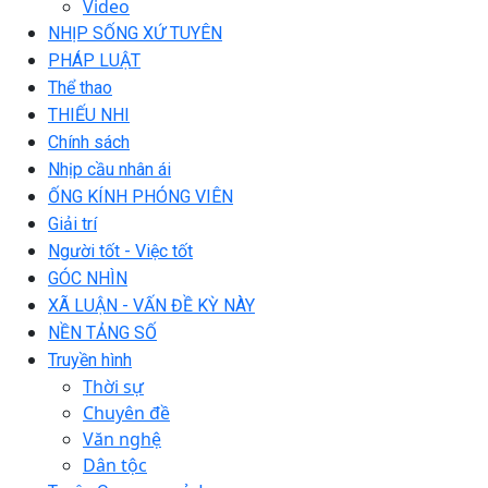
Video
NHỊP SỐNG XỨ TUYÊN
PHÁP LUẬT
Thể thao
THIẾU NHI
Chính sách
Nhịp cầu nhân ái
ỐNG KÍNH PHÓNG VIÊN
Giải trí
Người tốt - Việc tốt
GÓC NHÌN
XÃ LUẬN - VẤN ĐỀ KỲ NÀY
NỀN TẢNG SỐ
Truyền hình
Thời sự
Chuyên đề
Văn nghệ
Dân tộc