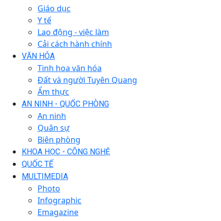
Giáo dục
Y tế
Lao động - việc làm
Cải cách hành chính
VĂN HÓA
Tinh hoa văn hóa
Đất và người Tuyên Quang
Ẩm thực
AN NINH - QUỐC PHÒNG
An ninh
Quân sự
Biên phòng
KHOA HỌC - CÔNG NGHỆ
QUỐC TẾ
MULTIMEDIA
Photo
Infographic
Emagazine