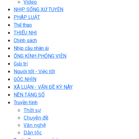
Video
NHỊP SỐNG XỨ TUYÊN
PHÁP LUẬT
Thể thao
THIẾU NHI
Chính sách
Nhịp cầu nhân ái
ỐNG KÍNH PHÓNG VIÊN
Giải trí
Người tốt - Việc tốt
GÓC NHÌN
XÃ LUẬN - VẤN ĐỀ KỲ NÀY
NỀN TẢNG SỐ
Truyền hình
Thời sự
Chuyên đề
Văn nghệ
Dân tộc