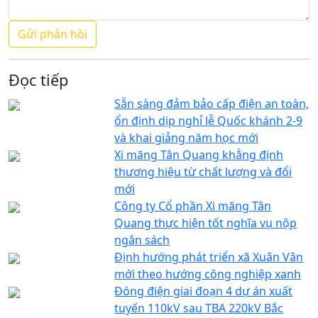
Đọc tiếp
Sẵn sàng đảm bảo cấp điện an toàn,
ổn định dịp nghỉ lễ Quốc khánh 2-9
và khai giảng năm học mới
Xi măng Tân Quang khẳng định
thương hiệu từ chất lượng và đổi
mới
Công ty Cổ phần Xi măng Tân
Quang thực hiện tốt nghĩa vụ nộp
ngân sách
Định hướng phát triển xã Xuân Vân
mới theo hướng công nghiệp xanh
Đóng điện giai đoạn 4 dự án xuất
tuyến 110kV sau TBA 220kV Bắc