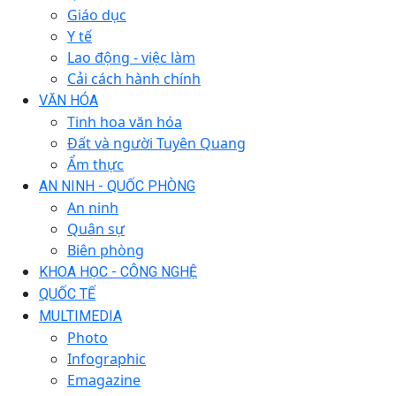
Giáo dục
Y tế
Lao động - việc làm
Cải cách hành chính
VĂN HÓA
Tinh hoa văn hóa
Đất và người Tuyên Quang
Ẩm thực
AN NINH - QUỐC PHÒNG
An ninh
Quân sự
Biên phòng
KHOA HỌC - CÔNG NGHỆ
QUỐC TẾ
MULTIMEDIA
Photo
Infographic
Emagazine