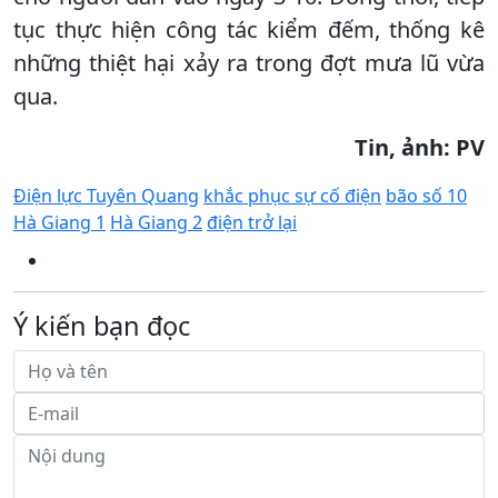
tục thực hiện công tác kiểm đếm, thống kê
những thiệt hại xảy ra trong đợt mưa lũ vừa
qua.
Tin, ảnh: PV
Điện lực Tuyên Quang
khắc phục sự cố điện
bão số 10
Hà Giang 1
Hà Giang 2
điện trở lại
Ý kiến bạn đọc