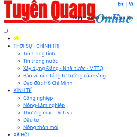
En |
Vi
Toggle main menu visibility
THỜI SỰ - CHÍNH TRỊ
Tin trong tỉnh
Tin trong nước
Xây dựng Đảng - Nhà nước - MTTQ
Bảo vệ nền tảng tư tưởng của Đảng
Đạo đức Hồ Chí Minh
KINH TẾ
Công nghiệp
Nông-Lâm nghiệp
Thương mại - Dịch vụ
Đầu tư
Nông thôn mới
XÃ HỘI