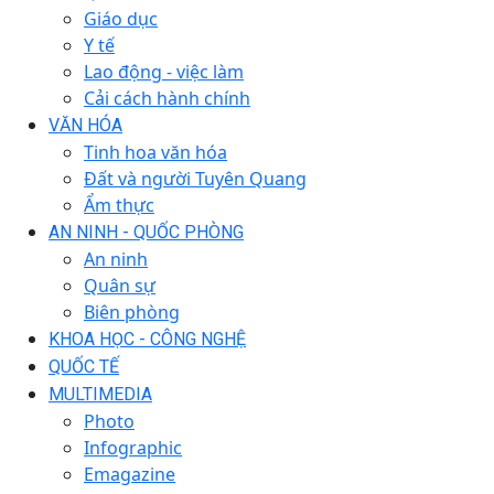
Giáo dục
Y tế
Lao động - việc làm
Cải cách hành chính
VĂN HÓA
Tinh hoa văn hóa
Đất và người Tuyên Quang
Ẩm thực
AN NINH - QUỐC PHÒNG
An ninh
Quân sự
Biên phòng
KHOA HỌC - CÔNG NGHỆ
QUỐC TẾ
MULTIMEDIA
Photo
Infographic
Emagazine