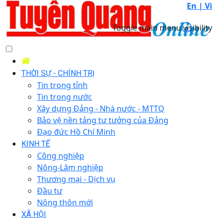
En |
Vi
Toggle main menu visibility
THỜI SỰ - CHÍNH TRỊ
Tin trong tỉnh
Tin trong nước
Xây dựng Đảng - Nhà nước - MTTQ
Bảo vệ nền tảng tư tưởng của Đảng
Đạo đức Hồ Chí Minh
KINH TẾ
Công nghiệp
Nông-Lâm nghiệp
Thương mại - Dịch vụ
Đầu tư
Nông thôn mới
XÃ HỘI