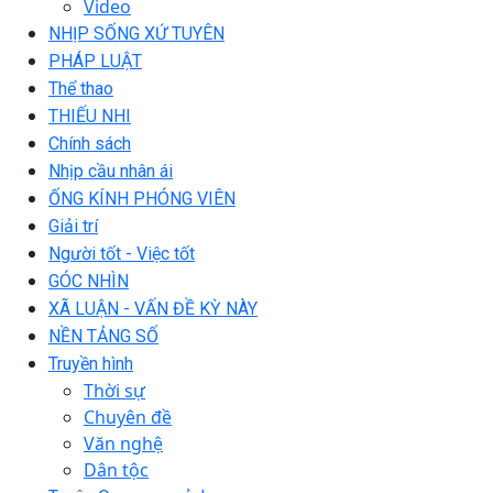
Video
NHỊP SỐNG XỨ TUYÊN
PHÁP LUẬT
Thể thao
THIẾU NHI
Chính sách
Nhịp cầu nhân ái
ỐNG KÍNH PHÓNG VIÊN
Giải trí
Người tốt - Việc tốt
GÓC NHÌN
XÃ LUẬN - VẤN ĐỀ KỲ NÀY
NỀN TẢNG SỐ
Truyền hình
Thời sự
Chuyên đề
Văn nghệ
Dân tộc