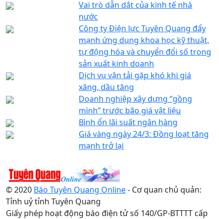
Vai trò dẫn dắt của kinh tế nhà
nước
Công ty Điện lực Tuyên Quang đẩy
mạnh ứng dụng khoa học kỹ thuật,
tự động hóa và chuyển đổi số trong
sản xuất kinh doanh
Dịch vụ vận tải gặp khó khi giá
xăng, dầu tăng
Doanh nghiệp xây dựng “gồng
mình” trước bão giá vật liệu
Bình ổn lãi suất ngân hàng
Giá vàng ngày 24/3: Đồng loạt tăng
mạnh trở lại
© 2020
Báo Tuyên Quang Online
- Cơ quan chủ quản:
Tỉnh uỷ tỉnh Tuyên Quang
Giấy phép hoạt động báo điện tử số 140/GP-BTTTT cấp