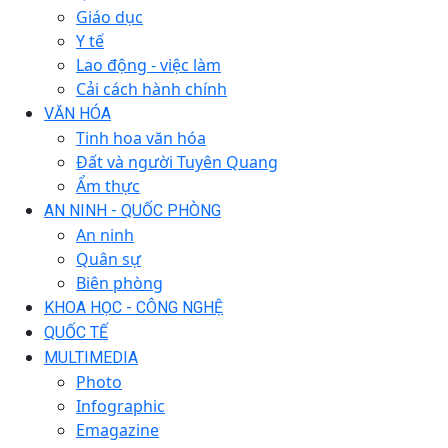
Giáo dục
Y tế
Lao động - việc làm
Cải cách hành chính
VĂN HÓA
Tinh hoa văn hóa
Đất và người Tuyên Quang
Ẩm thực
AN NINH - QUỐC PHÒNG
An ninh
Quân sự
Biên phòng
KHOA HỌC - CÔNG NGHỆ
QUỐC TẾ
MULTIMEDIA
Photo
Infographic
Emagazine