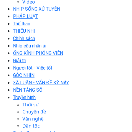
Video
NHỊP SỐNG XỨ TUYÊN
PHÁP LUẬT
Thể thao
THIẾU NHI
Chính sách
Nhịp cầu nhân ái
ỐNG KÍNH PHÓNG VIÊN
Giải trí
Người tốt - Việc tốt
GÓC NHÌN
XÃ LUẬN - VẤN ĐỀ KỲ NÀY
NỀN TẢNG SỐ
Truyền hình
Thời sự
Chuyên đề
Văn nghệ
Dân tộc