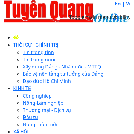
En |
Vi
Toggle main menu visibility
THỜI SỰ - CHÍNH TRỊ
Tin trong tỉnh
Tin trong nước
Xây dựng Đảng - Nhà nước - MTTQ
Bảo vệ nền tảng tư tưởng của Đảng
Đạo đức Hồ Chí Minh
KINH TẾ
Công nghiệp
Nông-Lâm nghiệp
Thương mại - Dịch vụ
Đầu tư
Nông thôn mới
XÃ HỘI