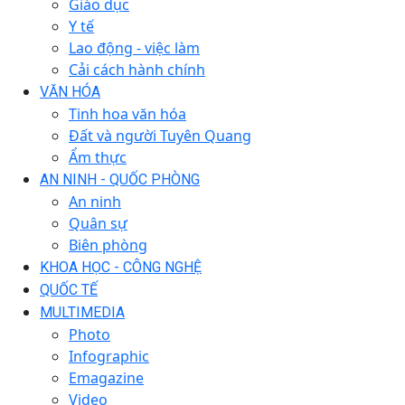
Giáo dục
Y tế
Lao động - việc làm
Cải cách hành chính
VĂN HÓA
Tinh hoa văn hóa
Đất và người Tuyên Quang
Ẩm thực
AN NINH - QUỐC PHÒNG
An ninh
Quân sự
Biên phòng
KHOA HỌC - CÔNG NGHỆ
QUỐC TẾ
MULTIMEDIA
Photo
Infographic
Emagazine
Video