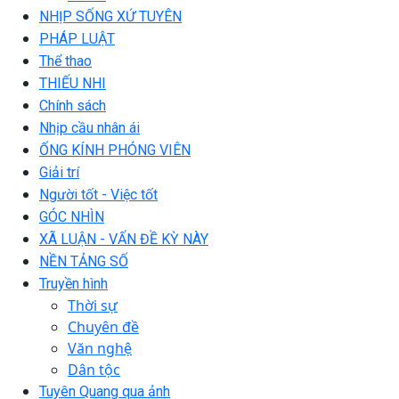
NHỊP SỐNG XỨ TUYÊN
PHÁP LUẬT
Thể thao
THIẾU NHI
Chính sách
Nhịp cầu nhân ái
ỐNG KÍNH PHÓNG VIÊN
Giải trí
Người tốt - Việc tốt
GÓC NHÌN
XÃ LUẬN - VẤN ĐỀ KỲ NÀY
NỀN TẢNG SỐ
Truyền hình
Thời sự
Chuyên đề
Văn nghệ
Dân tộc
Tuyên Quang qua ảnh