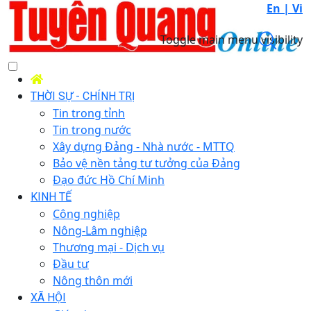
En |
Vi
Toggle main menu visibility
THỜI SỰ - CHÍNH TRỊ
Tin trong tỉnh
Tin trong nước
Xây dựng Đảng - Nhà nước - MTTQ
Bảo vệ nền tảng tư tưởng của Đảng
Đạo đức Hồ Chí Minh
KINH TẾ
Công nghiệp
Nông-Lâm nghiệp
Thương mại - Dịch vụ
Đầu tư
Nông thôn mới
XÃ HỘI