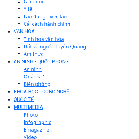
Giáo dục
Y tế
Lao động - việc làm
Cải cách hành chính
VĂN HÓA
Tinh hoa văn hóa
Đất và người Tuyên Quang
Ẩm thực
AN NINH - QUỐC PHÒNG
An ninh
Quân sự
Biên phòng
KHOA HỌC - CÔNG NGHỆ
QUỐC TẾ
MULTIMEDIA
Photo
Infographic
Emagazine
Video