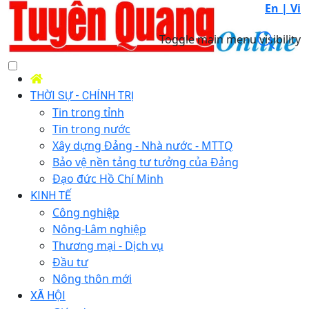
En |
Vi
Toggle main menu visibility
THỜI SỰ - CHÍNH TRỊ
Tin trong tỉnh
Tin trong nước
Xây dựng Đảng - Nhà nước - MTTQ
Bảo vệ nền tảng tư tưởng của Đảng
Đạo đức Hồ Chí Minh
KINH TẾ
Công nghiệp
Nông-Lâm nghiệp
Thương mại - Dịch vụ
Đầu tư
Nông thôn mới
XÃ HỘI