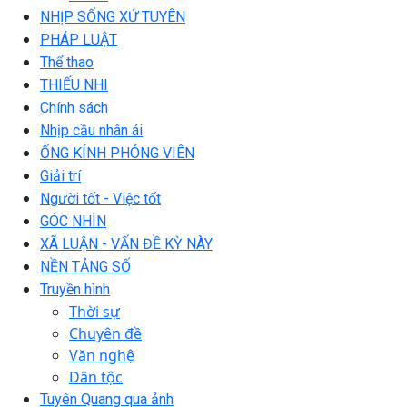
NHỊP SỐNG XỨ TUYÊN
PHÁP LUẬT
Thể thao
THIẾU NHI
Chính sách
Nhịp cầu nhân ái
ỐNG KÍNH PHÓNG VIÊN
Giải trí
Người tốt - Việc tốt
GÓC NHÌN
XÃ LUẬN - VẤN ĐỀ KỲ NÀY
NỀN TẢNG SỐ
Truyền hình
Thời sự
Chuyên đề
Văn nghệ
Dân tộc
Tuyên Quang qua ảnh