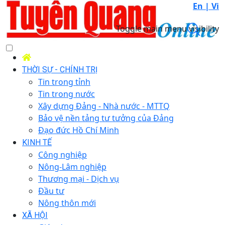
En |
Vi
Toggle main menu visibility
THỜI SỰ - CHÍNH TRỊ
Tin trong tỉnh
Tin trong nước
Xây dựng Đảng - Nhà nước - MTTQ
Bảo vệ nền tảng tư tưởng của Đảng
Đạo đức Hồ Chí Minh
KINH TẾ
Công nghiệp
Nông-Lâm nghiệp
Thương mại - Dịch vụ
Đầu tư
Nông thôn mới
XÃ HỘI