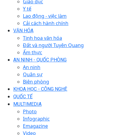
Giáo dục
Y tế
Lao động - việc làm
Cải cách hành chính
VĂN HÓA
Tinh hoa văn hóa
Đất và người Tuyên Quang
Ẩm thực
AN NINH - QUỐC PHÒNG
An ninh
Quân sự
Biên phòng
KHOA HỌC - CÔNG NGHỆ
QUỐC TẾ
MULTIMEDIA
Photo
Infographic
Emagazine
Video