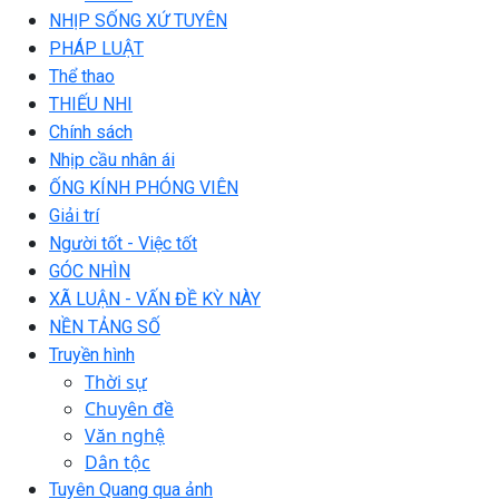
NHỊP SỐNG XỨ TUYÊN
PHÁP LUẬT
Thể thao
THIẾU NHI
Chính sách
Nhịp cầu nhân ái
ỐNG KÍNH PHÓNG VIÊN
Giải trí
Người tốt - Việc tốt
GÓC NHÌN
XÃ LUẬN - VẤN ĐỀ KỲ NÀY
NỀN TẢNG SỐ
Truyền hình
Thời sự
Chuyên đề
Văn nghệ
Dân tộc
Tuyên Quang qua ảnh